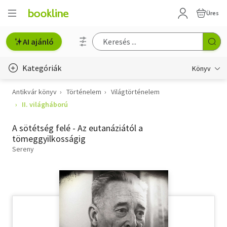
Üres
AI ajánló
Kategóriák
Könyv
Antikvár könyv
Történelem
Világtörténelem
Életmód, egészség
II. világháború
Erotika
A sötétség felé - Az eutanáziától a
Gyermek- és ifjúsági
tömeggyilkosságig
Sereny
Hobbi, szabadidő
Irodalom
Művészet
Szakkönyv