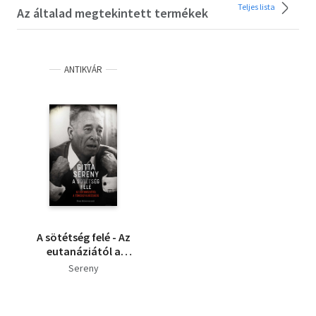
Teljes lista
Az általad megtekintett termékek
ANTIKVÁR
A sötétség felé - Az
eutanáziától a
tömeggyilkosságig
Sereny