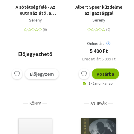
A sötétség felé - Az
Albert Speer küzdelme
eutanáziától a
az igazsággal
tömeggyilkosságig
Sereny
Sereny
Online ár:
5 400 Ft
Előjegyezhető
Eredeti ár: 5 999 Ft
Előjegyzem
Kosárba
1 - 2 munkanap
KÖNYV
ANTIKVÁR