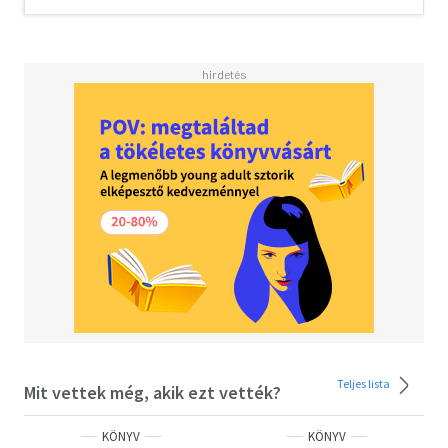
tragikus következményekkel jár a nemzetek jövőjére és az
emberi sorsra nézve.
"Lebilincselő és gondolatébresztő mű a náci népirtásról.
Megvilágít, és új dimenzióba helyez reakciókat, eddig meg
nem értett viselkedésmódokat." Sunday Telegraph
"Gitta Sereny fáradhatatlanul kutatta témáit: a tényeket
mindig fontosnak tartotta, de célja a motiváció feltárása
volt."
The Guardian
Gitta Sereny (1921–2012) magyar–osztrák származású
újságíró, író. Érdeklődése középpontjában a Harmadik
Birodalom és a problémás gyermeksorsok állnak. Fő
művei: a kiskorú gyermekgyilkosról szóló The Case of
Mary Bell (Mary Bell esete, 1972), a Hitler főépítészéről
írott Albert Speer küzdelme az igazsággal (1995) és az
önéletrajzi jellegű The German Trauma, 1938–2001 (A
német trauma, 1938–2001).
Teljes lista
Mit vettek még, akik ezt vették?
KÖNYV
KÖNYV