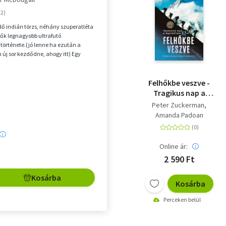
dő indián törzs, néhány szuperatléta
ők legnagyobb ultrafutó
története.(jó lenne ha ezután a
új sor kezdődne, ahogy itt) Egy
déssel kezd...
Felhőkbe veszve -
Tragikus nap a
pakisztáni K2-n - A
Peter Zuckerman
serpa mászók
Amanda Padoan
rendkívüli története
Online ár:
2 590 Ft
Kosárba
Kosárba
Perceken belül