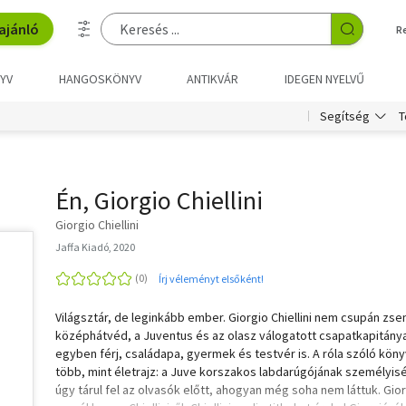
ajánló
R
YV
HANGOSKÖNYV
ANTIKVÁR
IDEGEN NYELVŰ
T
Segítség
Én, Giorgio Chiellini
Giorgio Chiellini
Jaffa Kiadó, 2020
Írj véleményt elsőként!
Világsztár, de leginkább ember. Giorgio Chiellini nem csupán zsen
középhátvéd, a Juventus és az olasz válogatott csapatkapitány
egyben férj, családapa, gyermek és testvér is. A róla szóló köny
több, mint életrajz: a Juve korszakos labdarúgójának személyis
úgy tárul fel az olvasók előtt, ahogyan még soha nem láttuk. Gio