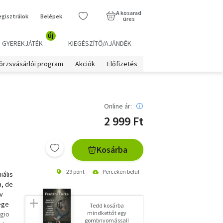
A kosarad
egisztrálok
Belépek
üres
új
GYEREKJÁTÉK
KIEGÉSZÍTŐ/AJÁNDÉK
örzsvásárlói program
Akciók
Előfizetés
Online ár:
2 999 Ft
Kosárba
29 pont
Perceken belül
iális
a, de
v
ége
Tedd kosárba
mindkettőt egy
rgio
gombnyomással!