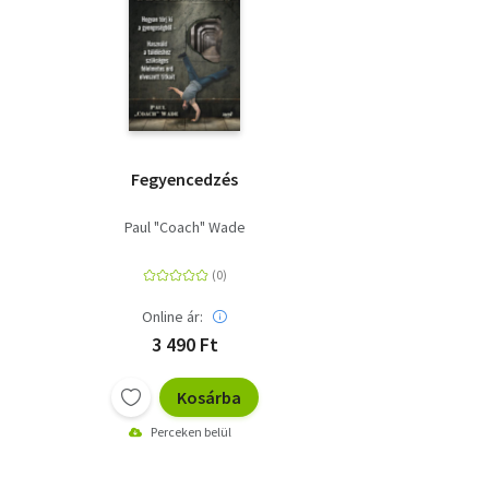
Fegyencedzés
Paul "Coach" Wade
Online ár:
3 490 Ft
Kosárba
Perceken belül