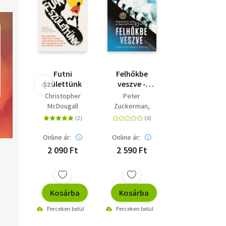
Futni
Felhőkbe
születtünk
veszve -
Tragikus nap
Christopher
Peter
a pakisztáni
McDougall
Zuckerman
K2-n - A serpa
Amanda Padoan
mászók
rendkívüli
Online ár:
Online ár:
története
2 090 Ft
2 590 Ft
Kosárba
Kosárba
Perceken belül
Perceken belül