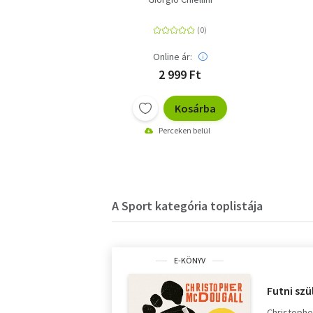
Online ár:
2 999 Ft
Kosárba
Perceken belül
A Sport kategória toplistája
E-KÖNYV
Futni szü
Christophe