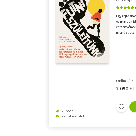
Egy rejtőzkö
és minden id
versenyének 
mondat után 
egyszerű kér
Online ár:
2 090 Ft
20 pont
Perceken belül