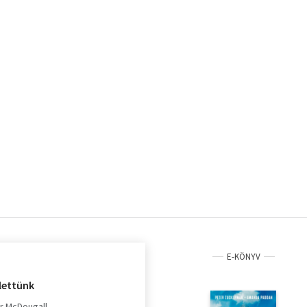
E-KÖNYV
lettünk
r McDougall