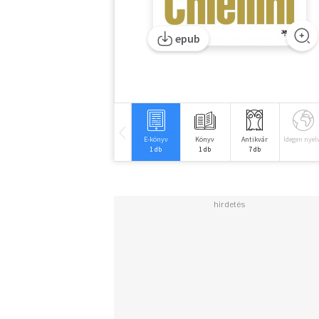
epub
E-könyv
Könyv
Antikvár
Idegen nyel
1 db
1 db
7 db