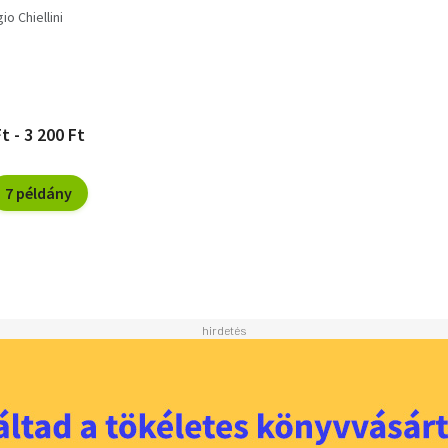
io Chiellini
t - 3 200 Ft
7 példány