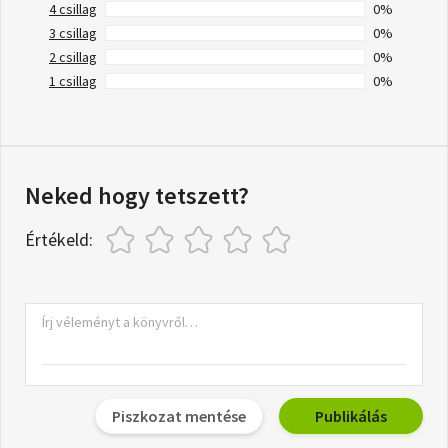
4 csillag
0%
3 csillag
0%
2 csillag
0%
1 csillag
0%
Neked hogy tetszett?
Értékeld:
Piszkozat mentése
Publikálás