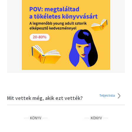
merényletekről, hazaszeretetről, és arról,
hogyan sikerült az utolsó repülőjáratok
egyikével elmenekülnie Afganisztánból.
Nemrég azonban visszatért szülőföldjére, a
kötetében pedig arra kér mindenkit, hogy
akinek van hangja, szólaljon meg.
Teljes lista
Mit vettek még, akik ezt vették?
KÖNYV
KÖNYV