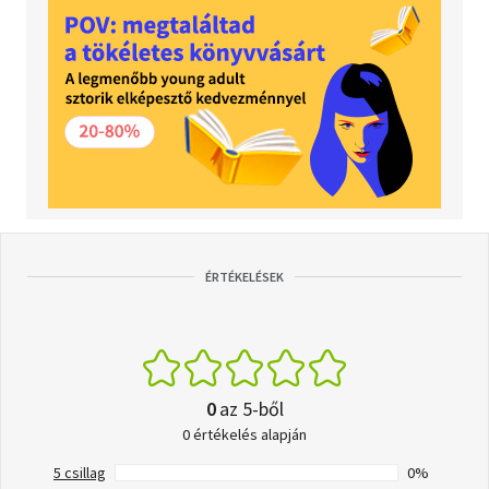
ÉRTÉKELÉSEK
0
az 5-ből
0 értékelés alapján
5 csillag
0%