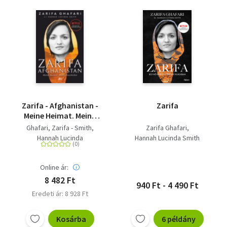
Zarifa - Afghanistan -
Zarifa
Meine Heimat. Meine
Geschichte | Jetzt als
Ghafari, Zarifa - Smith,
Zarifa Ghafari
NETFLIX
Hannah Lucinda
Hannah Lucinda Smith
Dokumentation IN
IHREN HÄNDEN
Online ár:
8 482 Ft
940 Ft - 4 490 Ft
Eredeti ár: 8 928 Ft
Kosárba
6 példány