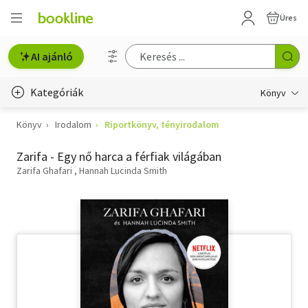
Üres
AI ajánló
Kategóriák
Könyv
Könyv
Irodalom
Riportkönyv, tényirodalom
Életmód, egészség
Zarifa - Egy nő harca a férfiak világában
Erotika
Zarifa Ghafari
Hannah Lucinda Smith
Gyermek- és ifjúsági
Hobbi, szabadidő
Irodalom
Művészet
Szakkönyv