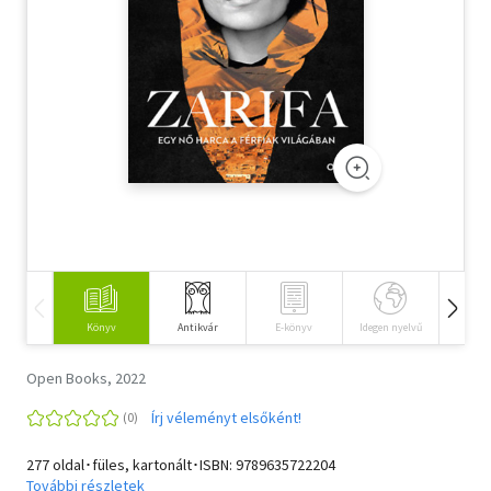
Szótár, nyelvkönyv
Tankönyv, segédkönyv
Társadalomtudomány
Természettudomány
Történelem
Vallás
Könyv
Antikvár
E-könyv
Idegen nyelvű
Hangos
Open Books, 2022
Írj véleményt elsőként!
277 oldal･füles, kartonált･ISBN:
9789635722204
További részletek