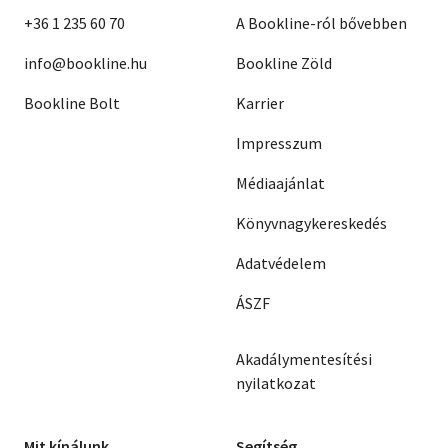
+36 1 235 60 70
A Bookline-ról bővebben
info@bookline.hu
Bookline Zöld
Bookline Bolt
Karrier
Impresszum
Médiaajánlat
Könyvnagykereskedés
Adatvédelem
ÁSZF
Akadálymentesítési
nyilatkozat
Mit kínálunk
Segítség