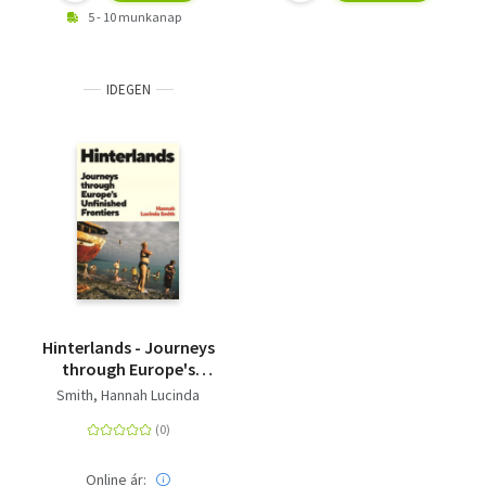
5 - 10 munkanap
IDEGEN
Hinterlands - Journeys
through Europe's
Unfinished Frontiers
Smith, Hannah Lucinda
Online ár: