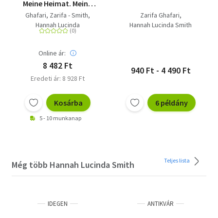
Meine Heimat. Meine
Geschichte | Jetzt als
Ghafari, Zarifa - Smith,
Zarifa Ghafari
NETFLIX
Hannah Lucinda
Hannah Lucinda Smith
Dokumentation IN
IHREN HÄNDEN
Online ár:
8 482 Ft
940 Ft - 4 490 Ft
Eredeti ár: 8 928 Ft
Kosárba
6 példány
5 - 10 munkanap
Teljes lista
Még több Hannah Lucinda Smith
IDEGEN
ANTIKVÁR