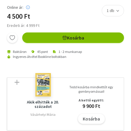
Online ár:
4 500 Ft
Eredeti ár: 4 999 Ft
Kosárba
Raktáron
45 pont
1 - 2 munkanap
Ingyenes átvétel Bookline boltokban
Tedd kosárba mindkettőt egy
gombnyomással!
A kettő együtt:
Akik elhitték a 20.
9 900 Ft
századot
Vásárhelyi Mária
Kosárba