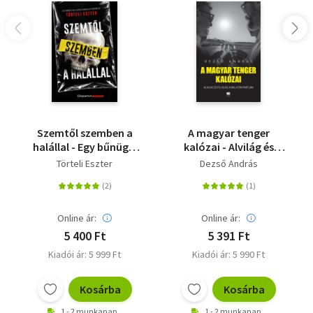
Szemtől szemben a
A magyar tenger
halállal - Egy bűnügyi
kalózai - Alvilág és
helyszínelő megrázó
felvilág a Balaton
Törteli Eszter
Dezső András
történetei
partján
Online ár:
Online ár:
5 400 Ft
5 391 Ft
Kiadói ár: 5 999 Ft
Kiadói ár: 5 990 Ft
Kosárba
Kosárba
1 - 2 munkanap
1 - 2 munkanap