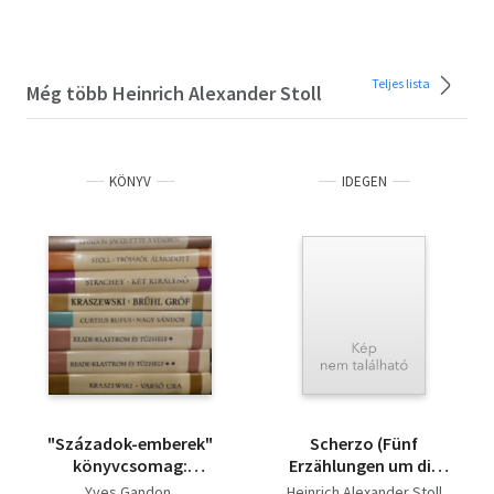
Teljes lista
Még több Heinrich Alexander Stoll
KÖNYV
IDEGEN
"Századok-emberek"
Scherzo (Fünf
könyvcsomag:
Erzählungen um die
Jaquette a vészben+
Kunst)
Yves Gandon
Heinrich Alexander Stoll