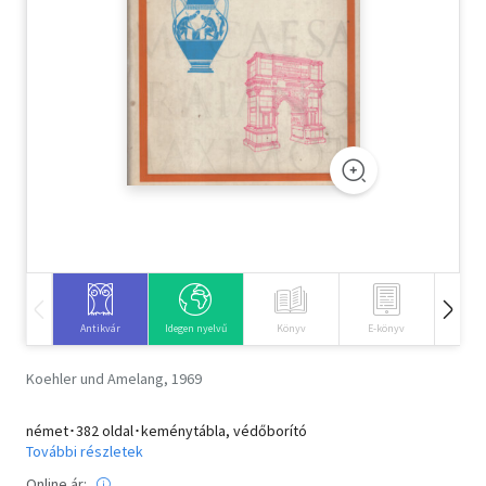
Szótár, nyelvkönyv
Tankönyv, segédkönyv
Társadalomtudomány
Természettudomány
Történelem
Vallás
Antikvár
Idegen nyelvű
Könyv
E-könyv
Hangos
Koehler und Amelang, 1969
német･382 oldal･keménytábla, védőborító
További részletek
Online ár: