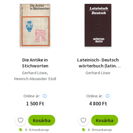
Die Antike in
Lateinisch- Deutsch
Stichworten
wörterbuch (latin-
német szótár)
Gerhard Löwe
Gerhard Löwe
Heinrich Alexander Stoll
Online ár:
Online ár:
1 500 Ft
4 800 Ft
Kosárba
Kosárba
4 - 6 munkanap
6 - 8 munkanap