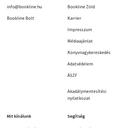
info@bookline.hu
Bookline Zöld
Bookline Bolt
Karrier
Impresszum
Médiaajánlat
Könyvnagykereskedés
Adatvédelem
ÁSZF
Akadálymentesítési
nyilatkozat
Mit kínálunk
Segítség