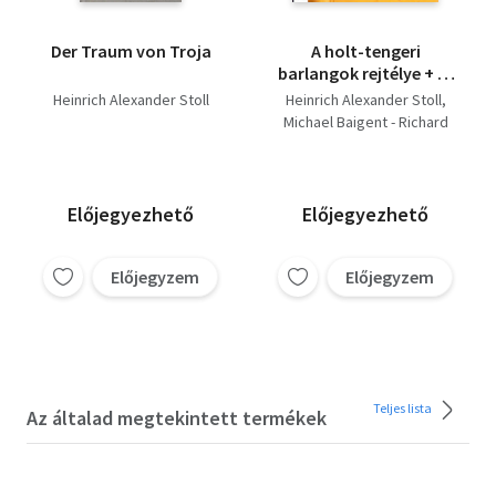
Der Traum von Troja
A holt-tengeri
barlangok rejtélye + Mi
az igazság a holt-
Heinrich Alexander Stoll
Heinrich Alexander Stoll
tengeri tekercsek
Michael Baigent - Richard
körül? (2 kötet)
Leigh
Előjegyezhető
Előjegyezhető
Előjegyzem
Előjegyzem
Teljes lista
Az általad megtekintett termékek