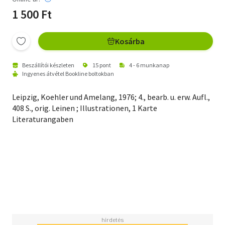
1 500 Ft
Kosárba
Beszállítói készleten
15 pont
4 - 6 munkanap
Ingyenes átvétel Bookline boltokban
Leipzig, Koehler und Amelang, 1976; 4., bearb. u. erw. Aufl.,
408 S., orig. Leinen ; Illustrationen, 1 Karte
Literaturangaben