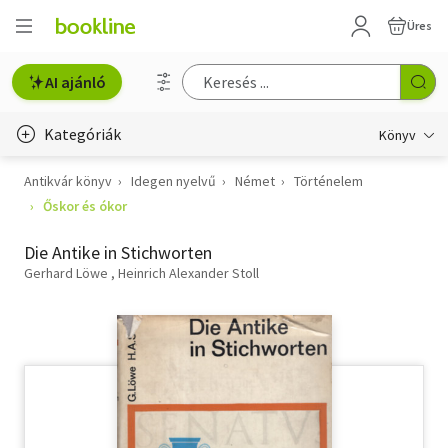
Üres
AI ajánló
Kategóriák
Könyv
Antikvár könyv
Idegen nyelvű
Német
Történelem
Életmód, egészség
Őskor és ókor
Erotika
Die Antike in Stichworten
Gyermek- és ifjúsági
Gerhard Löwe
Heinrich Alexander Stoll
Hobbi, szabadidő
Irodalom
Művészet
Szakkönyv