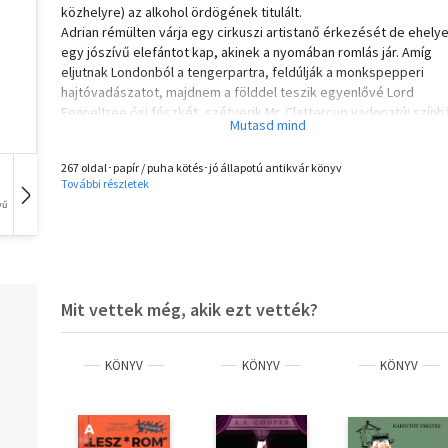
közhelyre) az alkohol ördögének titulált.
Adrian rémülten várja egy cirkuszi artistanő érkezését de ehelye
egy jószívű elefántot kap, akinek a nyomában romlás jár. Amíg
eljutnak Londonból a tengerpartra, feldúlják a monkspepperi
hajtóvadászatot, majdnem a földdel teszik egyenlővé Lord
Fenneltree ősi fészkét, szétverik Mr. Clattercup vadonatúj szính
de közben azért néhány jó barátot is találnak, sőt Adrian fülig
szerelmes lesz.
267 oldal･papír / puha kötés･jó állapotú antikvár könyv
Gerald Durrell ifjúsági regényt írt, a tőle megszokott humorral és
További részletek
állatszeretettel. Jó szívvel ajánljuk hattól százhat évesig
vű
Hangoskönyv
Film
Zene
mindenkinek! Ismertető: "Belelapozás".
1 db
1 db
Mit vettek még, akik ezt vették?
KÖNYV
KÖNYV
KÖNYV