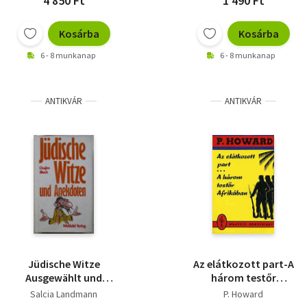
4 850 Ft
1 490 Ft
Kosárba
Kosárba
6 - 8 munkanap
6 - 8 munkanap
ANTIKVÁR
ANTIKVÁR
Jüdische Witze
Az elátkozott part-A
Ausgewählt und
három testőr
eingeleitet von Salcia
Afrikában
Salcia Landmann
P. Howard
Landmann