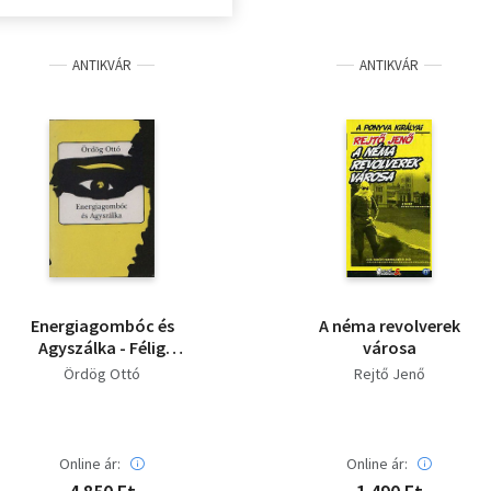
ANTIKVÁR
ANTIKVÁR
Energiagombóc és
A néma revolverek
Agyszálka - Félig
városa
komoly írások
Ördög Ottó
Rejtő Jenő
Online ár:
Online ár: