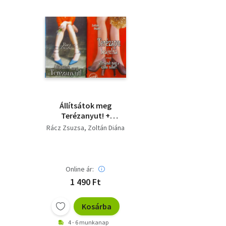
Állítsátok meg
Terézanyut! +
Terézapu beájulna,
Rácz Zsuzsa
Zoltán Diána
avagy állítsátok meg a
szőke nőket! (2 kötet)
Online ár:
1 490 Ft
Kosárba
4 - 6 munkanap