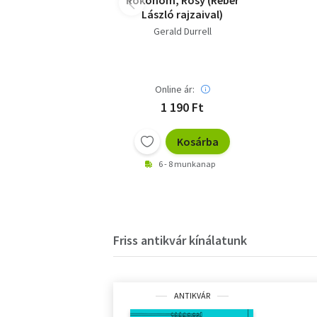
Rokonom, Rosy (Réber
László rajzaival)
Gerald Durrell
Online ár:
1 190 Ft
Kosárba
6 - 8 munkanap
Friss antikvár kínálatunk
ANTIKVÁR