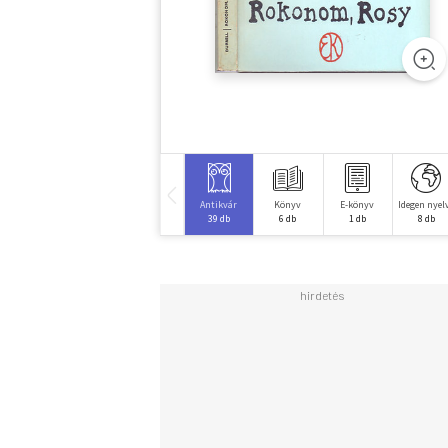
Antikvár
Könyv
E-könyv
Idegen nyel
39 db
6 db
1 db
8 db