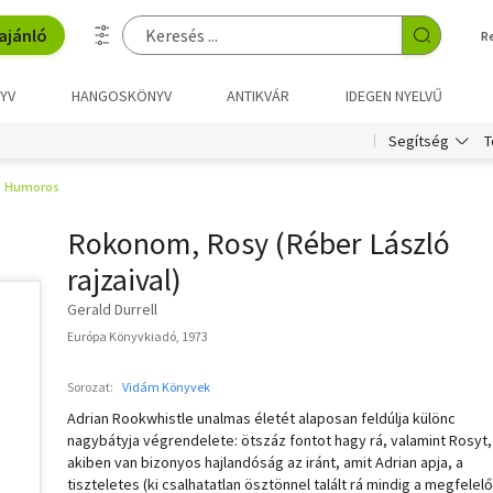
ajánló
R
YV
HANGOSKÖNYV
ANTIKVÁR
IDEGEN NYELVŰ
T
Segítség
Humoros
Rokonom, Rosy (Réber László
rajzaival)
Gerald Durrell
Európa Könyvkiadó, 1973
Sorozat:
Vidám Könyvek
Adrian Rookwhistle unalmas életét alaposan feldúlja különc
nagybátyja végrendelete: ötszáz fontot hagy rá, valamint Rosyt,
akiben van bizonyos hajlandóság az iránt, amit Adrian apja, a
tiszteletes (ki csalhatatlan ösztönnel talált rá mindig a megfelelő