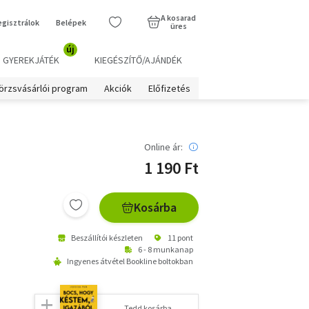
A kosarad
egisztrálok
Belépek
üres
új
GYEREKJÁTÉK
KIEGÉSZÍTŐ/AJÁNDÉK
örzsvásárlói program
Akciók
Előfizetés
Online ár:
1 190 Ft
Kosárba
Beszállítói készleten
11 pont
6 - 8 munkanap
Ingyenes átvétel Bookline boltokban
Tedd kosárba