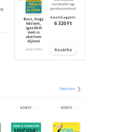
mindkettőt egy
gombnyomással!
tt
A kettő együtt:
Bocs, hogy
6 320 Ft
késtem,
igazából
nem is
ázát,
akartam
eljönni
Kosárba
Jessica Pan
Teljes lista
KÖNYV
KÖNYV
KÖNYV