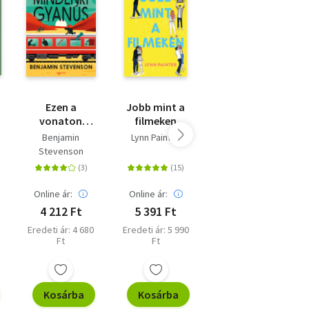
Ezen a
Jobb mint a
Családom és
vonaton
filmeken
egyéb
mindenki
állatfajták
Benjamin
Lynn Painter
Gerald Durrell
gyanús
Stevenson
Online ár:
Online ár:
Online ár:
4 212 Ft
5 391 Ft
4 140 Ft
Eredeti ár: 4 680
Eredeti ár: 5 990
Eredeti ár: 4 599
Ft
Ft
Ft
Kosárba
Kosárba
Kosárba