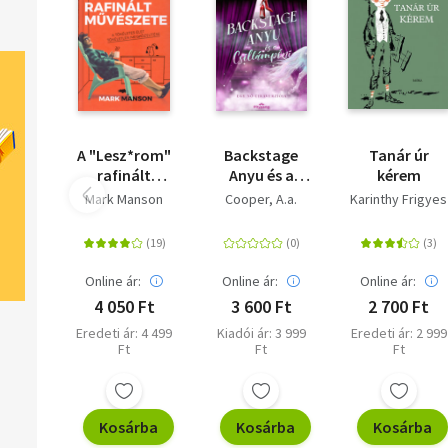
A "Lesz*rom"
Backstage
Tanár úr
rafinált
Anyu és a
kérem
művészete - A
Csillámpóni
Mark Manson
Cooper, A.a.
Karinthy Frigyes
tökéletes élet
tökéletlen
megközelítése
Online ár:
Online ár:
Online ár:
4 050 Ft
3 600 Ft
2 700 Ft
Eredeti ár: 4 499
Kiadói ár: 3 999
Eredeti ár: 2 999
Ft
Ft
Ft
Kosárba
Kosárba
Kosárba