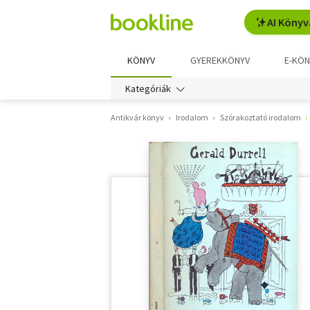
AI Könyv
KÖNYV
GYEREKKÖNYV
E-KÖN
Kategóriák
Antikvár könyv
Irodalom
Szórakoztató irodalom