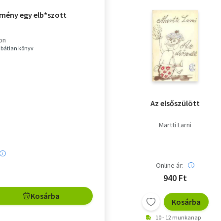
emény egy elb*szott
on
hibátlan könyv
Az elsőszülött
Martti Larni
Online ár:
940 Ft
Kosárba
Kosárba
10 - 12 munkanap