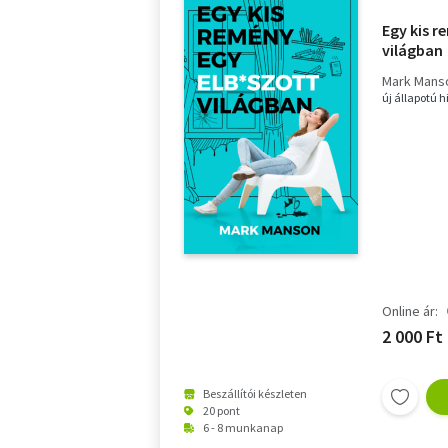
Egy kis r
világban
Mark Mans
új állapotú 
Online ár:
2 000 Ft
Beszállítói készleten
20 pont
6 - 8 munkanap