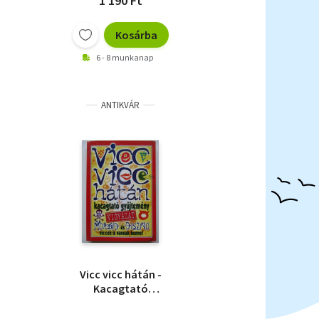
1 190 Ft
Kosárba
6 - 8 munkanap
ANTIKVÁR
Vicc vicc hátán -
Kacagtató
gyűjtemény (Vigyázat
morbid és disznó