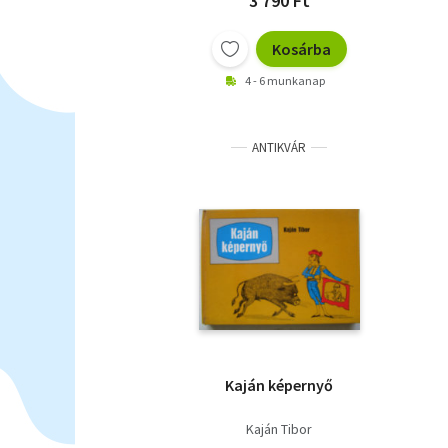
3 790 Ft
Kosárba
4 - 6 munkanap
ANTIKVÁR
Kaján képernyő
Kaján Tibor