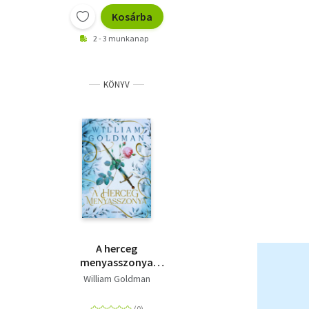
Kosárba
2 - 3 munkanap
KÖNYV
A herceg
menyasszonya
(különleges kidás)
William Goldman