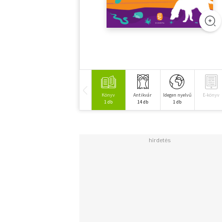
Könyv
Antikvár
Idegen nyelvű
E-könyv
1 db
14 db
1 db