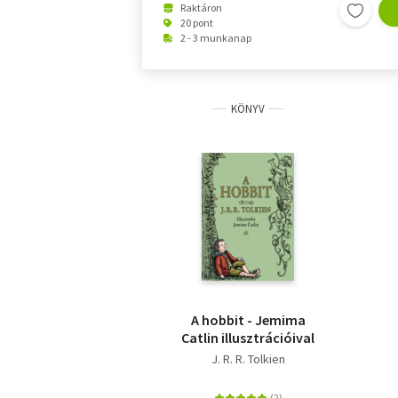
Raktáron
20 pont
2 - 3 munkanap
KÖNYV
A hobbit - Jemima
Catlin illusztrációival
J. R. R. Tolkien