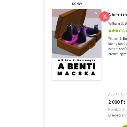
KÖNYV
A benti 
%
William S.
William S. B
kiemelkedő 
ismert, szel
eredetileg 
mű megható é
Akciós ár:
2 000 Ft
Korábbi ár:
Eredeti ár: