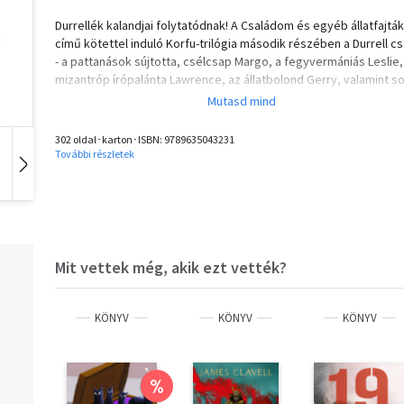
Durrellék kalandjai folytatódnak! A Családom és egyéb állatfajták
című kötettel induló Korfu-trilógia második részében a Durrell c
- a pattanások sújtotta, csélcsap Margo, a fegyvermániás Leslie,
mizantróp írópalánta Lawrence, az állatbolond Gerry, valamint s
tűrt édesanyjuk, Louisa - korfui életéből ismerhetünk meg újabb
kacagtató történeteket. A kis Gerry olajfaligetekben és hófehér
tengerpartokon bolyongva kutatja szenvedélyesen a természet
302 oldal･karton･ISBN:
9789635043231
titkait, és lelkesen hordja haza az újabb és újabb állatokat - test
További részletek
és édesanyja nem épp töretlen örömére.
Hangoskönyv
Film
Zene
Mit vettek még, akik ezt vették?
KÖNYV
KÖNYV
KÖNYV
%