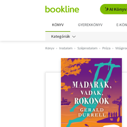
AI Könyv
KÖNYV
GYEREKKÖNYV
E-KÖN
Kategóriák
Könyv
Irodalom
Szépirodalom
Próza
Világir