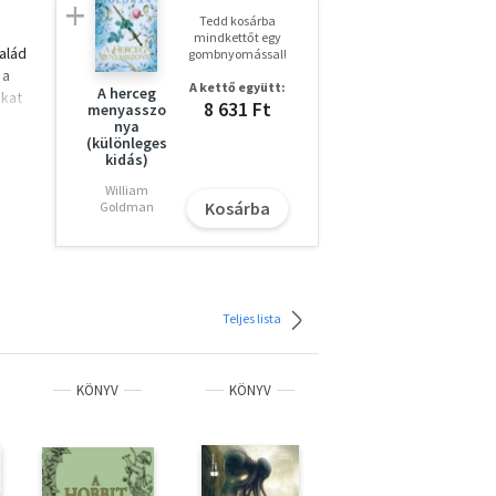
Tedd kosárba
mindkettőt egy
salád
gombnyomással!
 a
A kettő együtt:
A herceg
okat
8 631 Ft
menyasszo
nya
(különleges
kidás)
vérei
William
Kosárba
Goldman
Teljes lista
KÖNYV
KÖNYV
KÖNYV