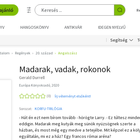
ajánló
R
YV
HANGOSKÖNYV
ANTIKVÁR
IDEGEN NYELVŰ
T
Segítség
odalom
Regények
20. század
Angolszász
Madarak, vadak, rokonok
Gerald Durrell
Európa Könyvkiadó, 2020
Írj véleményt elsőként!
Sorozat:
KORFU-TRILÓGIA
- Hát én ezt nem bírom tovább - hörögte Larry. - Ez túltesz minde
eddigin. Madarak meg kutyák meg sünök nyüzsögnek szerte a
házban, és most még egy medve a tetejébe. Mit képzel ez a köl
egyáltalán, mi ez a ház? Egy francos római aréna?