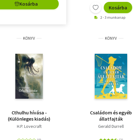
Kosárba
Kosárba
2 - 3 munkanap
KÖNYV
KÖNYV
Cthulhu hívása -
Családom és egyéb
(Különleges kiadás)
állatfajták
H.P. Lovecraft
Gerald Durrell