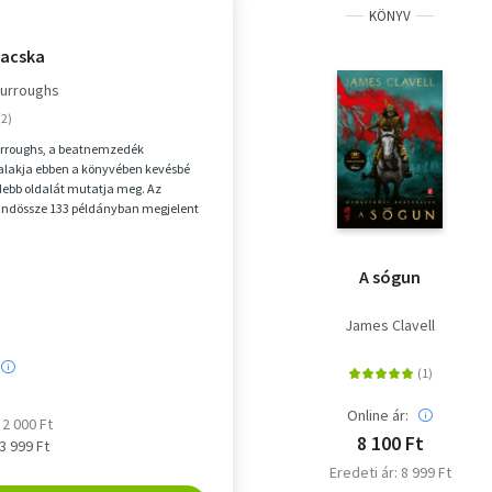
KÖNYV
macska
 Burroughs
urroughs, a beatnemzedék
alakja ebben a könyvében kevésbé
ídebb oldalát mutatja meg. Az
mindössze 133 példányban megjelent
s szellemes érte...
A sógun
James Clavell
Online ár:
 2 000 Ft
8 100 Ft
 3 999 Ft
Eredeti ár: 8 999 Ft