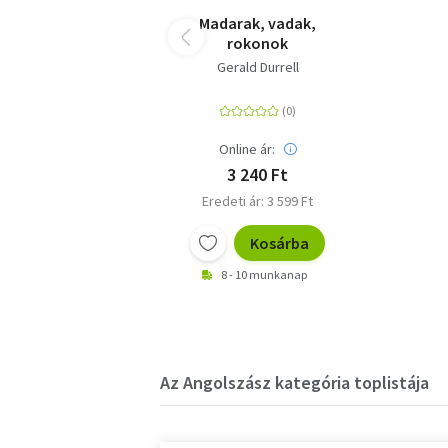
Madarak, vadak,
rokonok
Gerald Durrell
Online ár:
3 240 Ft
Eredeti ár: 3 599 Ft
Kosárba
8 - 10 munkanap
Az Angolszász kategória toplistája