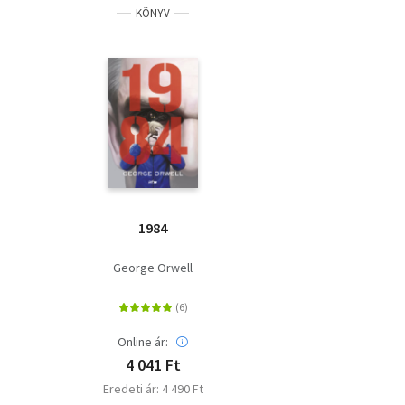
KÖNYV
1984
George Orwell
Online ár:
4 041 Ft
Eredeti ár: 4 490 Ft