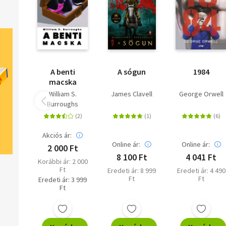
A benti
A sógun
1984
macska
William S.
James Clavell
George Orwell
Burroughs
Akciós ár:
Online ár:
Online ár:
2 000 Ft
8 100 Ft
4 041 Ft
Korábbi ár: 2 000
Ft
Eredeti ár: 8 999
Eredeti ár: 4 490
Ft
Ft
Eredeti ár: 3 999
Ft