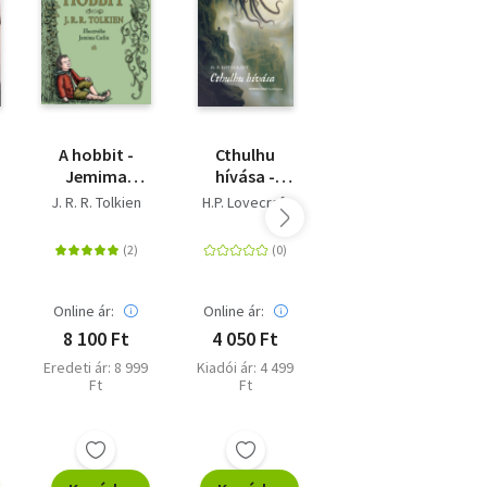
A hobbit -
Cthulhu
Családom és
Jemima
hívása -
egyéb
Catlin
(Különleges
állatfajták
J. R. R. Tolkien
H.P. Lovecraft
Gerald Durrell
illusztrációival
kiadás)
Online ár:
Online ár:
Online ár:
8 100 Ft
4 050 Ft
4 140 Ft
Eredeti ár: 8 999
Kiadói ár: 4 499
Eredeti ár: 4 599
Ft
Ft
Ft