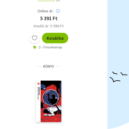
Online ár:
5 391 Ft
Kiadói ár: 5 990 Ft
Kosárba
2 - 3 munkanap
KÖNYV