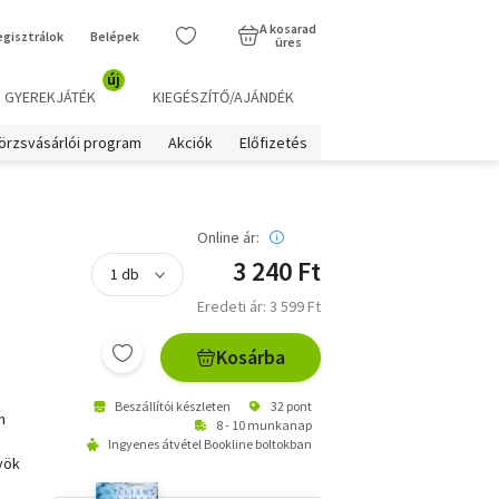
A kosarad
egisztrálok
Belépek
üres
új
GYEREKJÁTÉK
KIEGÉSZÍTŐ/AJÁNDÉK
örzsvásárlói program
Akciók
Előfizetés
Online ár:
3 240 Ft
Eredeti ár: 3 599 Ft
Kosárba
Beszállítói készleten
32 pont
n
8 - 10 munkanap
Ingyenes átvétel Bookline boltokban
yök