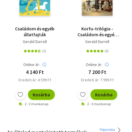
Családom és egyéb
Korfu-trilógia -
állatfajták
Családom és egyéb
állatfajták - Madarak,
Gerald Durrell
Gerald Durrell
vadak, rokonok -
Istenek kertje
Online ár:
Online ár:
4 140 Ft
7 200 Ft
Eredeti ár: 4 599 Ft
Eredeti ár: 7 999 Ft
Kosárba
Kosárba
2 - 3 munkanap
2 - 3 munkanap
Teljes lista