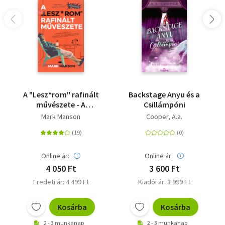
A "Lesz*rom" rafinált
Backstage Anyu és a
művészete - A
Csillámpóni
tökéletes élet
Mark Manson
Cooper, A.a.
tökéletlen
megközelítése
Online ár:
Online ár:
4 050 Ft
3 600 Ft
Eredeti ár: 4 499 Ft
Kiadói ár: 3 999 Ft
Kosárba
Kosárba
2 - 3 munkanap
2 - 3 munkanap