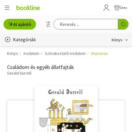
Üres
AI ajánló
Kategóriák
Könyv
Könyv
Irodalom
Szórakoztató irodalom
Humoros
Életmód, egészség
Családom és egyéb állatfajták
Erotika
Gerald Durrell
Gyermek- és ifjúsági
Hobbi, szabadidő
Irodalom
Művészet
Szakkönyv