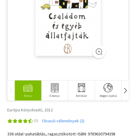
Szótár, nyelvkönyv
Tankönyv, segédkönyv
Társadalomtudomány
Természettudomány
Történelem
Vallás
Könyv
E-könyv
Antikvár
Idegen nyelvű
Hangos
Európa Könyvkiadó, 2012
Olvasói vélemények (2)
336 oldal･puhatáblás, ragasztókötött･ISBN:
9789630794398