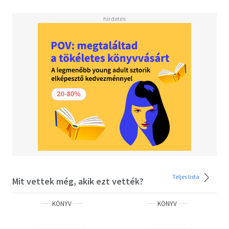
köntösben, Réber László illusztrációival kerül az olvasó
kezébe.
Olvasd el mások véleményét is!
Teljes lista
Mit vettek még, akik ezt vették?
KÖNYV
KÖNYV