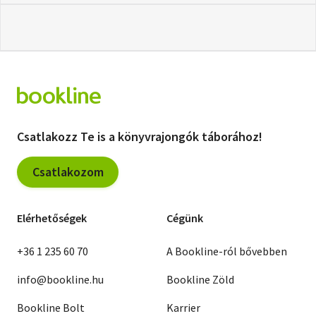
Csatlakozz Te is a könyvrajongók táborához!
Csatlakozom
Elérhetőségek
Cégünk
+36 1 235 60 70
A Bookline-ról bővebben
info@bookline.hu
Bookline Zöld
Bookline Bolt
Karrier