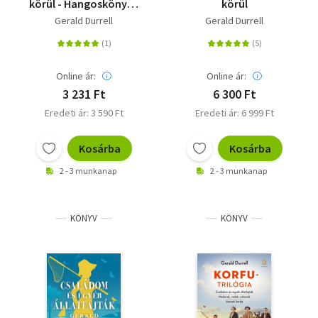
körül - Hangoskönyv -
körül
MP3 - Pokorny Lia
Gerald Durrell
Gerald Durrell
előadásában
Online ár:
Online ár:
3 231 Ft
6 300 Ft
Eredeti ár: 3 590 Ft
Eredeti ár: 6 999 Ft
Kosárba
Kosárba
2 - 3 munkanap
2 - 3 munkanap
KÖNYV
KÖNYV