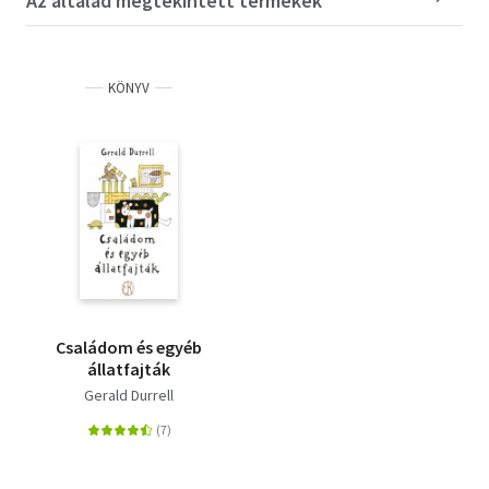
Az általad megtekintett termékek
KÖNYV
Családom és egyéb
állatfajták
Gerald Durrell