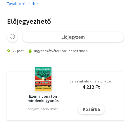
További részletek
Előjegyezhető
Előjegyzem
22 pont
Ingyenes átvétel Bookline boltokban
Ez is elérhető kínálatunkban:
4 212 Ft
Ezen a vonaton
mindenki gyanús
Kosárba
Benjamin Stevenson