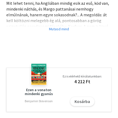
Mit lehet tenni, ha Angliában mindig esik az eső, köd van,
mindenki náthás, és Margo pattanásai nemhogy
elmúlnának, hanem egyre sokasodnak?... A megoldás: át
kell költözni melegebb ég alá, pontosabban a görög
szigetvilág paradicsomi fészkébe: Korfura. A nem is kissé
excentrikus Durrell család tagjai - a gondterhelt
konyhaművész mama, és gyermekei: a kiterjedt baráti
körrel rendelkező és rosszkedvű író, Larry, a fegyvergyűjtő
és -szakértő Leslie, a szerelmes hajlandóságú Margo,
végül pedig - de nem utoljára! - minden rendű és rangú
élőlény szenvedélyes barátja: Gerry - mind megtalálják a
hajlamaiknak legjobban megfelelő éghajlatot és
elfoglaltságot ezen a gyönyörű szigeten, ahol csodával
Ez is elérhető kínálatunkban:
határos módon mindig sikerül emberi és nem emberi
4 212 Ft
állatseregletüket újabb, egyre érdekesebb példányokkal
gyarapítani...
Ezen a vonaton
mindenki gyanús
Kosárba
Gerald Durrellt régen szívébe zárta a magyar közönség.
Benjamin Stevenson
Állati és emberi csudabogarainak ez az immár klasszikus
foglalata, a Családom és egyéb állatfajták, ezúttal új