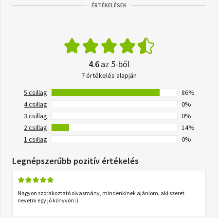
ÉRTÉKELÉSEK
4.6
az 5-ből
7 értékelés alapján
5 csillag
86%
4 csillag
0%
3 csillag
0%
2 csillag
14%
1 csillag
0%
Legnépszerűbb pozitív értékelés
Nagyon szórakoztató olvasmány, mindenkinek ajánlom, aki szeret
nevetni egy jó könyvön :)