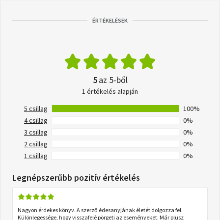
ÉRTÉKELÉSEK
5
az 5-ből
1 értékelés alapján
5 csillag
100%
4 csillag
0%
3 csillag
0%
2 csillag
0%
1 csillag
0%
Legnépszerűbb pozitív értékelés
Nagyon érdekes könyv. A szerző édesanyjának életét dolgozza fel.
Különlegessége, hogy visszafelé pörgeti az eseményeket. Már plusz