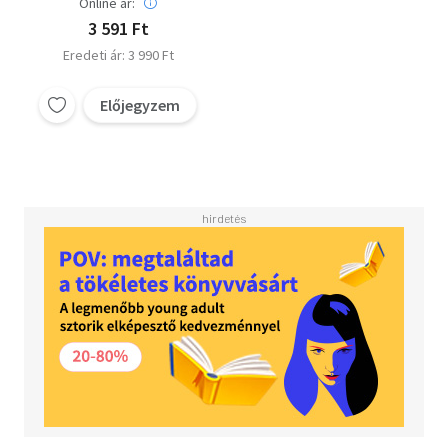
Online ár:
3 591 Ft
Eredeti ár: 3 990 Ft
Előjegyzem