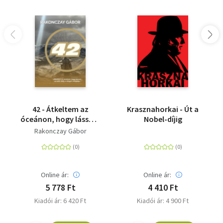
42 - Átkeltem az
Krasznahorkai - Út a
óceánon, hogy lássam
Nobel-díjig
az erőt, mely a világot
Rakonczay Gábor
mozgatja...
Online ár:
Online ár:
5 778 Ft
4 410 Ft
Kiadói ár: 6 420 Ft
Kiadói ár: 4 900 Ft