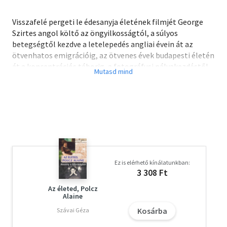
Visszafelé pergeti le édesanyja életének filmjét George
Szirtes angol költő az öngyilkosságtól, a súlyos
betegségtől kezdve a letelepedés angliai évein át az
ötvenhatos emigrációig, az ötvenes évek budapesti életén
át a koncentrációs táborig, a fotográfusi pályakezdéstől
az erdélyi gyerekkorig. A végétől az elejéig. A helyenként
verssé sűrűsödő anyamemoárban képekből,
dokumentumokból, emléktöredékekből, önreflexiókból
rekonstruálja a fordulatokban és tragédiákban gazdag,
küzdelmes életutat. Képzeletének sötétkamrájában
páratlan érzékenységgel hívja elő, teremti újjá és kelti
életre édesanyja alakját.
Ez is elérhető kínálatunkban:
Olvasd el mások véleményét is!
3 308 Ft
Az életed, Polcz
Alaine
Kosárba
Szávai Géza