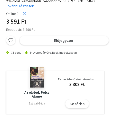
234 oldal･keménytábla, védőborító･ISBN:
9789631365849
További részletek
Online ár:
3 591 Ft
Eredeti ár: 3 990 Ft
Előjegyzem
35 pont
Ingyenes átvétel Bookline boltokban
Ez is elérhető kínálatunkban:
3 308 Ft
Az életed, Polcz
Alaine
Kosárba
Szávai Géza