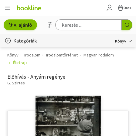
Üres
AI ajánló
Kategóriák
Könyv
Könyv
Irodalom
Irodalomtörténet
Magyar irodalom
Életmód, egészség
Életrajz
Erotika
Előhívás - Anyám regénye
Gyermek- és ifjúsági
G. Szirtes
Hobbi, szabadidő
Irodalom
Művészet
Szakkönyv