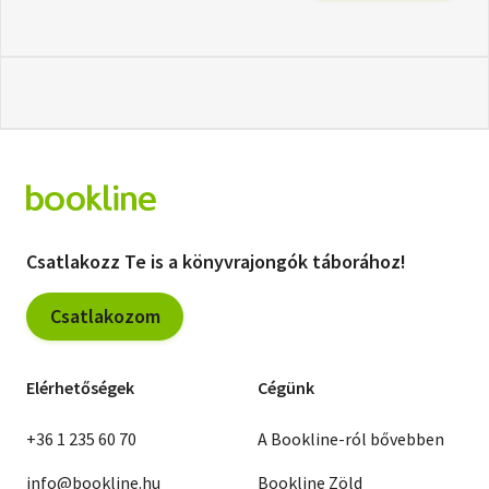
Csatlakozz Te is a könyvrajongók táborához!
Csatlakozom
Elérhetőségek
Cégünk
+36 1 235 60 70
A Bookline-ról bővebben
info@bookline.hu
Bookline Zöld