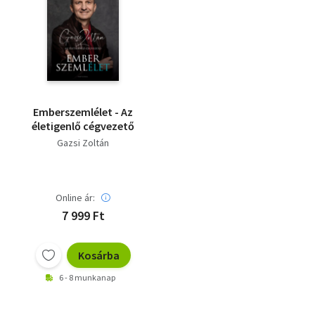
Emberszemlélet - Az
életigenlő cégvezető
Gazsi Zoltán
Online ár:
7 999 Ft
Kosárba
6 - 8 munkanap