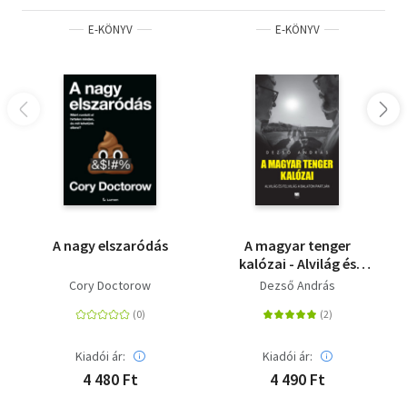
olvasókkal, hanem az élet nehézségeivel való
E-KÖNYV
E-KÖNYV
szembenézés fontosságát is hangsúlyozza. Hitvallása
szerint a legnagyobb kihívások adnak lehetőséget az
igazán komoly fejlődésre - mind személyes, mind üzleti
szinten.” - Thuróczy Bertalan, orvosbiológiai mérnök, író,
atléta.
A letöltéssel kapcsolatos kérdésekre
itt
találhat választ.
A nagy elszaródás
A magyar tenger
kalózai - Alvilág és
felvilág a Balaton
Cory Doctorow
Dezső András
partján
Kiadói ár:
Kiadói ár:
4 480 Ft
4 490 Ft