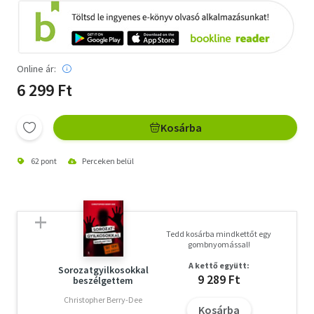
Online ár:
6 299 Ft
Kosárba
62 pont
Perceken belül
Tedd kosárba mindkettőt egy
gombnyomással!
A kettő együtt:
Sorozatgyilkosokkal
9 289 Ft
beszélgettem
Christopher Berry-Dee
Kosárba