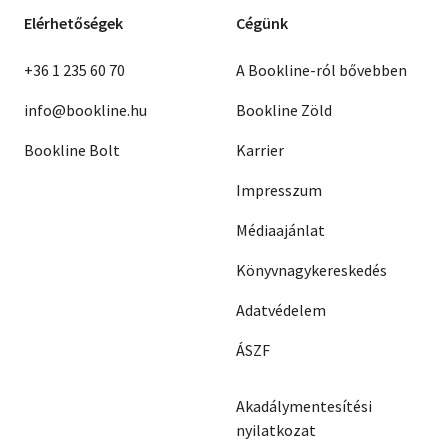
Elérhetőségek
Cégünk
+36 1 235 60 70
A Bookline-ról bővebben
info@bookline.hu
Bookline Zöld
Bookline Bolt
Karrier
Impresszum
Médiaajánlat
Könyvnagykereskedés
Adatvédelem
ÁSZF
Akadálymentesítési
nyilatkozat