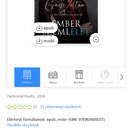
Szótár, nyelvkönyv
Tankönyv, segédkönyv
epub
Társadalomtudomány
mobi
Természettudomány
Történelem
Vallás
E-könyv
Könyv
Antikvár
Idegen nyelvű
Hangos
Partvonal Kiadó, 2024
Írj véleményt elsőként!
Elérhető formátumok: epub, mobi･ISBN:
9789636091071
További részletek