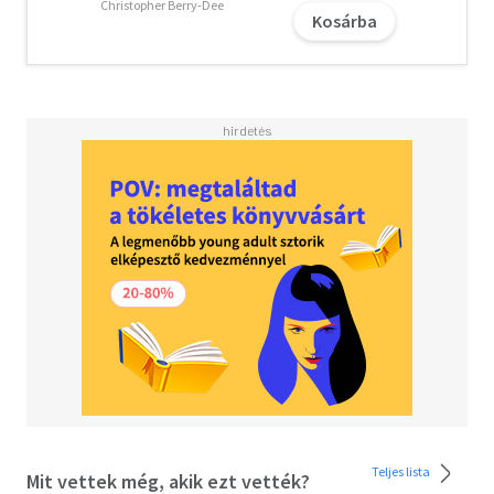
nem volt merszük közelíteni igazi vágyaik és életcéljuk
Christopher Berry-Dee
Kosárba
felé. Írása személyes történelem, vezetői krédó és
kordokumentum egyben, amit kendőzetlen őszinteséggel
oszt meg az olvasóival. Hitelességének titka, hogy a
lélektipró megpróbáltatások és a mindent elsöprő
szakmai sikerek olyan vezetőikonná formálták, aki
valóban szívből szereti az embereket.” - Pistyur Veronika,
a Bridge Budapest ügyvezetője.„Vannak emberek, akiket
így mutatunk be: ő X.Y. - és őszintén hozzáfűzzük, hogy
"élete egy nyitott könyv". GazsiZoli biztosan közéjük
tartozik. Sőt, immár ez úgy is igaz, hogy az élete egy
kinyitható könyv. Úgy ismerem, mint aki nem titkolja a
véleményét, de nem is hivalkodik vele. Csak úgy ott hagyja,
mindenki azt tesz vele, amit akar.” - Iglódi Csaba, vezetői
tanácsadó.„ E könyv "Zolitelling" (vicces
történetmesélős) stílusban, ugyanakkor tudományosan is
helytálló, de mindeközben szívhez szóló őszinteséggel
idézi fel szerzője betegségét és mutatja be
életfilozófiáját. Mély betekintést nyújt abba, hogyan
formálta Zoli vezetői szemléletét a rákbetegség, aki
Teljes lista
Mit vettek még, akik ezt vették?
nemcsak a halálos kórral vívott küzdelmeit osztja meg az