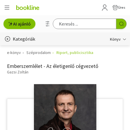
Üres
AI ajánló
Kategóriák
Könyv
e-könyv
Szépirodalom
Riport, publicisztika
Életmód, egészség
Emberszemlélet - Az életigenlő cégvezető
Erotika
Gazsi Zoltán
Gyermek- és ifjúsági
Hobbi, szabadidő
Irodalom
Művészet
Szakkönyv