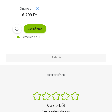
Online ár:
6 299 Ft
Kosárba
Perceken belül
ÉRTÉKELÉSEK
0
az 5-ből
0 értékelés alapján