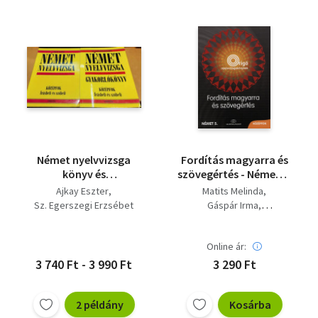
Német nyelvvizsga
Fordítás magyarra és
könyv és
szövegértés - Német 5.
gyakorlókönyv
- Középfok
Ajkay Eszter
Matits Melinda
(középfok írásbeli és
Sz. Egerszegi Erzsébet
Gáspár Irma
szóbeli)
Sz. Egerszegi Erzsébet
Online ár:
3 740 Ft - 3 990 Ft
3 290 Ft
2 példány
Kosárba