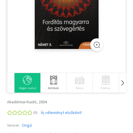
Szótár, nyelvkönyv
Tankönyv, segédkönyv
Társadalomtudomány
Természettudomány
Történelem
Vallás
Idegen nyelvű
Antikvár
Könyv
E-könyv
Hangos
Akadémiai Kiadó, 2004
Írj véleményt elsőként!
Origó
Sorozat: