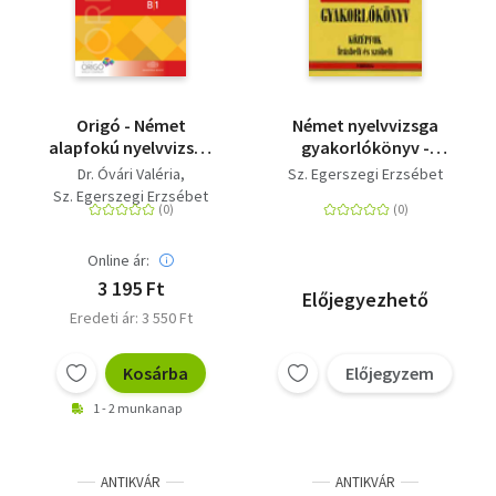
Origó - Német
Német nyelvvizsga
alapfokú nyelvvizsga
gyakorlókönyv -
2018
Középfok - Írásbeli és
Dr. Óvári Valéria
Sz. Egerszegi Erzsébet
szóbeli
Sz. Egerszegi Erzsébet
Online ár:
3 195 Ft
Előjegyezhető
Eredeti ár: 3 550 Ft
Kosárba
Előjegyzem
1 - 2 munkanap
ANTIKVÁR
ANTIKVÁR