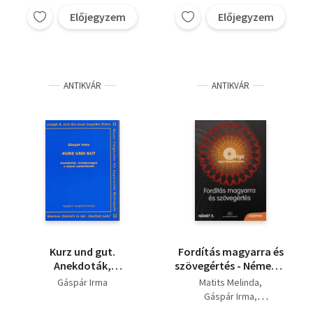
Előjegyzem
Előjegyzem
ANTIKVÁR
ANTIKVÁR
Kurz und gut.
Fordítás magyarra és
Anekdoták,
szövegértés - Német 5.
érdekességek a német
- Középfok
Gáspár Irma
Matits Melinda
kultúrkörből
Gáspár Irma
Sz. Egerszegi Erzsébet