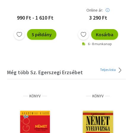
Online ár:
990 Ft - 1 610 Ft
3 290 Ft
5 példány
Kosárba
6 - 8 munkanap
Teljes lista
Még több Sz. Egerszegi Erzsébet
KÖNYV
KÖNYV