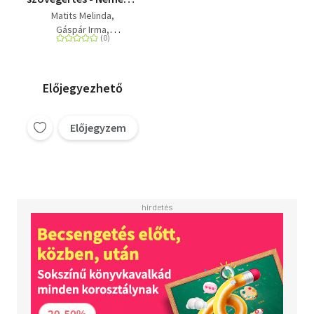
- Középfok
Matits Melinda
Gáspár Irma
Sz. Egerszegi Erzsébet
Előjegyezhető
Előjegyzem