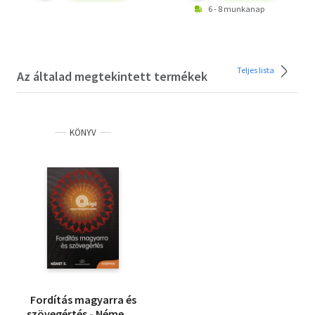
6 - 8 munkanap
Teljes lista
Az általad megtekintett termékek
KÖNYV
Fordítás magyarra és
szövegértés - Német 5.