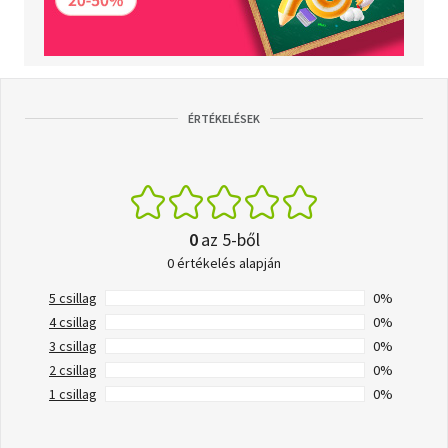
ÉRTÉKELÉSEK
0
az 5-ből
0 értékelés alapján
5 csillag
0%
4 csillag
0%
3 csillag
0%
2 csillag
0%
1 csillag
0%