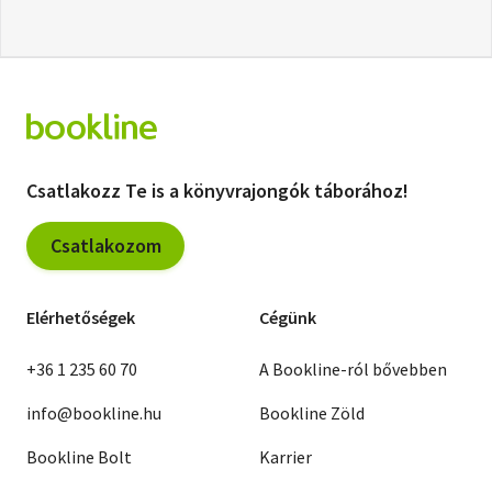
Csatlakozz Te is a könyvrajongók táborához!
Csatlakozom
Elérhetőségek
Cégünk
+36 1 235 60 70
A Bookline-ról bővebben
info@bookline.hu
Bookline Zöld
Bookline Bolt
Karrier