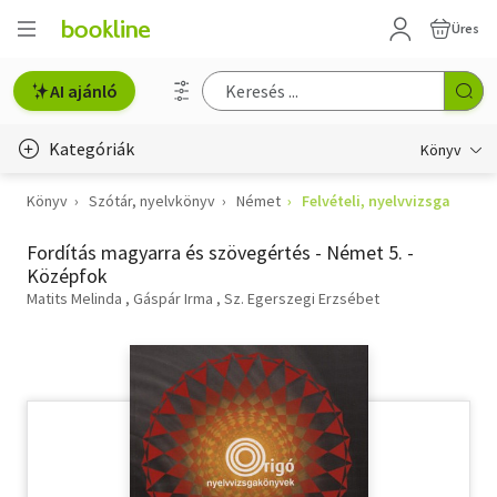
Üres
AI ajánló
Kategóriák
Könyv
Könyv
Szótár, nyelvkönyv
Német
Felvételi, nyelvvizsga
Életmód, egészség
Fordítás magyarra és szövegértés - Német 5. -
Erotika
Középfok
Gyermek- és ifjúsági
Matits Melinda
Gáspár Irma
Sz. Egerszegi Erzsébet
Hobbi, szabadidő
Irodalom
Művészet
Szakkönyv