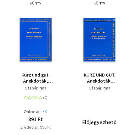
KÖNYV
KÖNYV
Kurz und gut.
KURZ UND GUT.
Anekdoták,
Anekdoták,
érdekességek a német
érdekességek a német
Gáspár Irma
Gáspár Irma
kultúrkörből
kultúrkö NT-56438
Online ár:
891 Ft
Előjegyezhető
Eredeti ár: 990 Ft