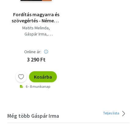
Fordítás magyarra és
szövegértés - Német 5.
- Középfok
Matits Melinda
Gáspár Irma
Sz. Egerszegi Erzsébet
Online ár:
3 290 Ft
Kosárba
6 - 8 munkanap
Teljes lista
Még több Gáspár Irma