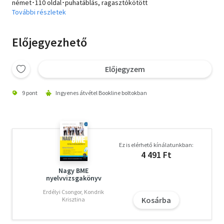
német･110 oldal･puhatáblás, ragasztókötött
További részletek
Előjegyezhető
Előjegyzem
9 pont
Ingyenes átvétel Bookline boltokban
Ez is elérhető kínálatunkban:
4 491 Ft
Nagy BME
nyelvvizsgakönyv
Erdélyi Csongor, Kondrik
Kosárba
Krisztina