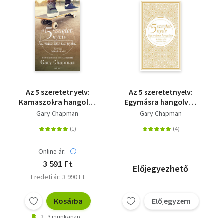
Az 5 szeretetnyelv:
Az 5 szeretetnyelv:
Kamaszokra hangolva
Egymásra hangolva -
- Szeresd feltétel
Díszkiadás - Az életre
Gary Chapman
Gary Chapman
nélkül!
szóló szeretet titka
Online ár:
3 591 Ft
Előjegyezhető
Eredeti ár: 3 990 Ft
Kosárba
Előjegyzem
2 - 3 munkanap