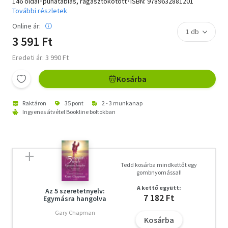
146 oldal･puhatáblás, ragasztókötött･ISBN:
9789632881201
További részletek
Online ár:
3 591 Ft
Eredeti ár: 3 990 Ft
Kosárba
Raktáron
35 pont
2 - 3 munkanap
Ingyenes átvétel Bookline boltokban
Tedd kosárba mindkettőt egy
gombnyomással!
A kettő együtt:
Az 5 szeretetnyelv:
7 182 Ft
Egymásra hangolva
Gary Chapman
Kosárba