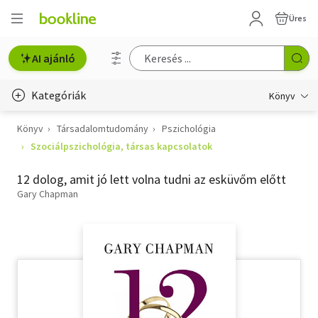
Üres
AI ajánló
Kategóriák
Könyv
Könyv
Társadalomtudomány
Pszichológia
Életmód, egészség
Szociálpszichológia, társas kapcsolatok
Erotika
12 dolog, amit jó lett volna tudni az esküvőm előtt
Gyermek- és ifjúsági
Gary Chapman
Hobbi, szabadidő
Irodalom
Művészet
Szakkönyv