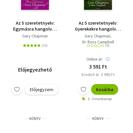
Az 5 szeretetnyelv:
Az 5 szeretetnyelv:
Egymásra hangolva -
Gyerekekre hangolva -
Az életre szóló
Szeresd úgy, hogy
Gary Chapman
Gary Chapman
szeretet titka
érezze!
Dr. Ross Campbell
Online ár:
3 591 Ft
Előjegyezhető
Eredeti ár: 3 990 Ft
Előjegyzem
Kosárba
2 - 3 munkanap
KÖNYV
KÖNYV