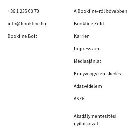
+36 1 235 60 70
A Bookline-ról bővebben
info@bookline.hu
Bookline Zöld
Bookline Bolt
Karrier
Impresszum
Médiaajánlat
Könyvnagykereskedés
Adatvédelem
ÁSZF
Akadálymentesítési
nyilatkozat