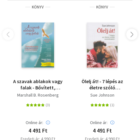
KÖNYV
KÖNYV
A szavak ablakok vagy
Ölelj át! - 7 lépés az
falak - Bővített,
életre szóló
javított kiadás
szerelemért
Marshall B. Rosenberg
Sue Johnson
Online ár:
Online ár:
4 491 Ft
4 491 Ft
Eredeti ár: 4 990 Ft
Eredeti ár: 4 990 Ft