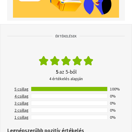
ÉRTÉKELÉSEK
5
az 5-ből
4 értékelés alapján
5 csillag
100%
4 csillag
0%
3 csillag
0%
2 csillag
0%
1 csillag
0%
Legnépszerűbb pozitív értékelés