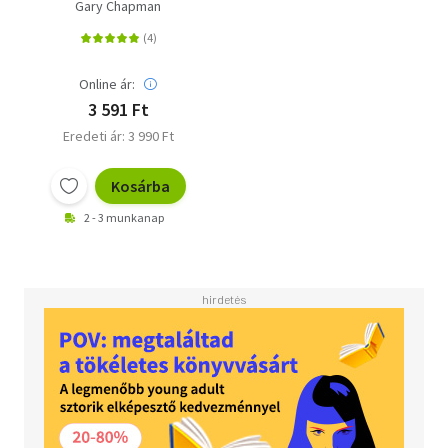
esküvőm előtt
Gary Chapman
Online ár:
3 591 Ft
Eredeti ár: 3 990 Ft
Kosárba
2 - 3 munkanap