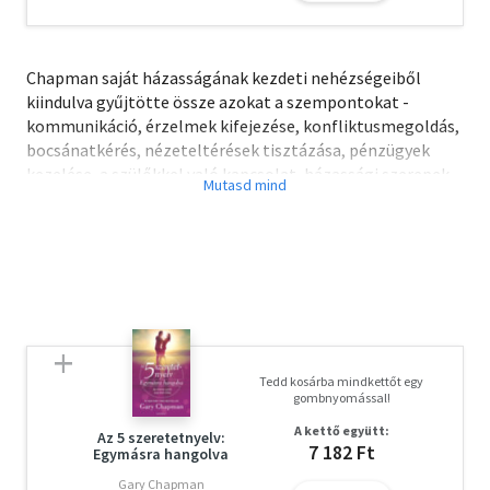
Chapman saját házasságának kezdeti nehézségeiből
kiindulva gyűjtötte össze azokat a szempontokat -
kommunikáció, érzelmek kifejezése, konfliktusmegoldás,
bocsánatkérés, nézeteltérések tisztázása, pénzügyek
kezelése, a szülőkkel való kapcsolat, házassági szerepek,
szexuális beteljesülés, a különbségek összehangolása -,
amelyeknek közös átgondolása egészségesebbé és
boldogabbá teheti a párokat. Könyvét beszélgetésre
inspiráló olvasmánynak szánja, amely segít a pároknak -
akár az esküvő előtt, akár utána - egymás jobb
megismerésében és az együttéléshez szükséges
kapcsolati készségek kialakításában.
Tedd kosárba mindkettőt egy
Olvasd el mások véleményét is!
gombnyomással!
A kettő együtt:
Az 5 szeretetnyelv:
7 182 Ft
Egymásra hangolva
Gary Chapman