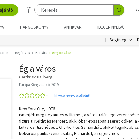
ajánló
R
YV
HANGOSKÖNYV
ANTIKVÁR
IDEGEN NYELVŰ
T
Segítség
odalom
Regények
Kortárs
Angolszász
Ég a város
Garthrisk Hallberg
Európa Könyvkiadó, 2019
Írj véleményt elsőként!
New York City, 1976
Ismerjék meg Regant és Williamet, a város talán legszerencsés
figuráit; Keitht és Mercert, akik jóban-rosszban szeretik őket; a 
külvárosi tizenévest, Charlie-t és Samanthát, akiket leginkább c
belvárosi punkszcéna csábít; Richardot, a rögeszmés