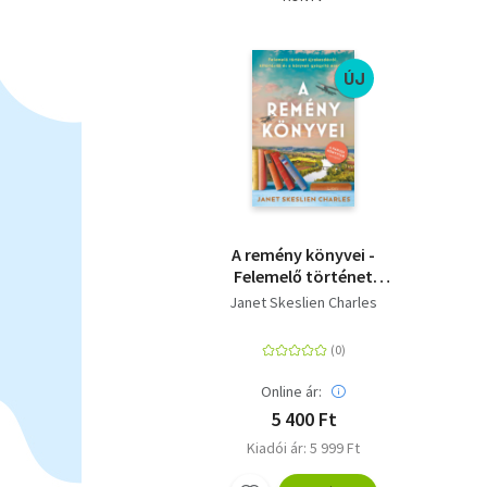
ÚJ
A remény könyvei -
Felemelő történet
újrakezdésről,
Janet Skeslien Charles
kitartásról és a
könyvek gyógyító
erejéről
Online ár:
5 400 Ft
Kiadói ár: 5 999 Ft