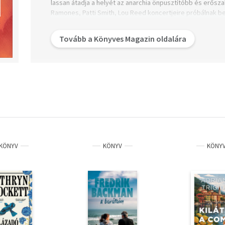
lassan átadja a helyét az anarchia önpusztítóbb és erősza
Ramones, Patti Smith, Lou Reed koncertjeire próbálnak be
évek közepén megszületett a punkzene.
Tovább a Könyves Magazin oldalára
KÖNYV
KÖNYV
KÖNY