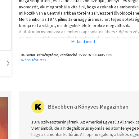
magazinriportert, és az idealista szomszédját, Jennyt - és végül
nyomozót, aki megpróbálja kitalálni, hogy ezeknek az emberek
mi közük van a Central Parkban történt szilveszteri lövöldözéshe
Mert amikor az 1977. július 13-ai nagy áramszünet teljes sötétsé
borítja ezt a világot, mindegyikük élete örökre megváltozik.
A titok után nyomozva az emberi kapcsolatok útvesztőjében vé
eljutunk a zsúfolt metropolisz legrejtettebb zugaiba is. Az Ég a 
felejthetetlen nagyregény a szerelemről, az árulásról és a
megbocsátásról, a művészetről, az igazságról és a rock 'n' rollró
1048 oldal･keménytábla, védőborító･ISBN:
9789634059585
mindarról, amiért élni érdemes.
További részletek
Hangoskönyv
Film
Zene
Garth Risk Hallberg Louisianában született 1978-ban, majd Észak-
Carolinában nőtt fel. Írásait többek közt a The New York Times és
The Millions publikálta. Az Ég a város az első regénye. A könyvet
megjelenésekor a Vogue, a The Washington Post, a The Wall Str
Journal, a Los Angeles Times és a San Francisco Chronicle is az 
legjobb könyvei közé sorolta, kiemelve a dickensi történetmes
Bővebben a Könyves Magazinban
hagyományainak felelevenítését és a regény olvasmányosságát
1976 szilveszterén járunk. Az Amerikai Egyesült Államok c
Vietnámból, de a hidegháborús nyomás és atomfenyege
hagy az amerikai kultúrán. A hippimozgalom, a békés egy