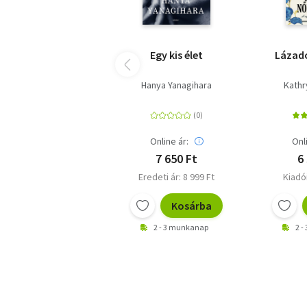
Egy kis élet
Lázadó
Hanya Yanagihara
Kathr
Online ár:
Onl
7 650 Ft
6
Eredeti ár: 8 999 Ft
Kiadói
Kosárba
2 - 3 munkanap
2 -