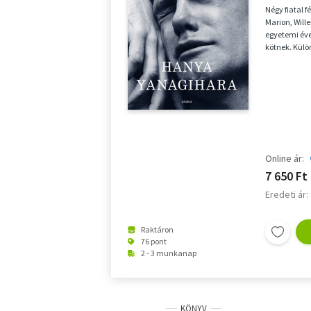
Négy fiatal f
Marion, Will
egyetemi évei
kötnek. Kül
érkeznek, kü
Online ár:
7 650 Ft
Eredeti ár:
Raktáron
76 pont
2 - 3 munkanap
KÖNYV