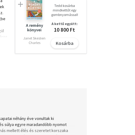
 a
Tedd kosárba
nek
mindkettőt egy
z.
gombnyomással!
gbe
A kettő együtt:
A remény
10 800 Ft
könyvei
gül
város
Janet Skeslien
Kosárba
Charles
l,
 a
eet
év
élés
.
sapatai néhány éve vonultak ki
tés súlya egyre maradandóbb nyomot
más mellett élés és szeretet korszaka