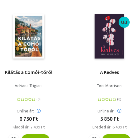
ÚJ
Kilátás a Comói-tóról
A Kedves
Adriana Trigiani
Toni Morrison
Online ár:
Online ár:
6 750 Ft
5 850 Ft
Kiadói ár: 7 499 Ft
Eredeti ár: 6 499 Ft