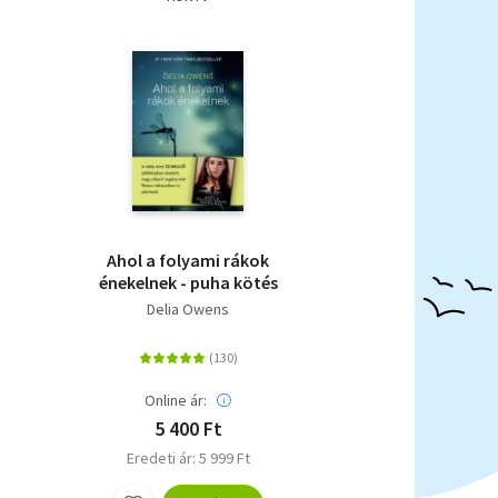
Ahol a folyami rákok
énekelnek - puha kötés
Delia Owens
Online ár:
5 400 Ft
Eredeti ár: 5 999 Ft