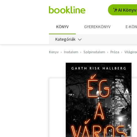
AI Könyv
KÖNYV
GYEREKKÖNYV
E-KÖN
Kategóriák
Könyv
Irodalom
Szépirodalom
Próza
Világir