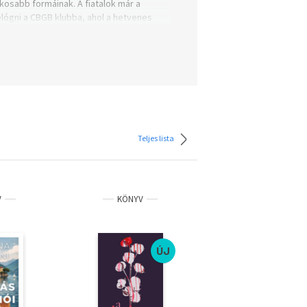
kosabb formáinak. A fiatalok már a
lógni a CBGB klubba, ahol a hetvenes
Teljes lista
V
KÖNYV
KÖNYV
ÚJ