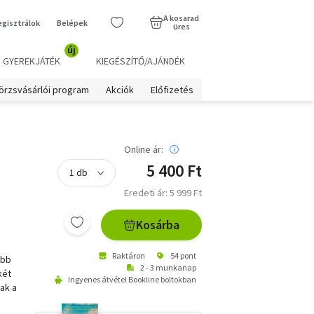
A kosarad
egisztrálok
Belépek
üres
új
GYEREKJÁTÉK
KIEGÉSZÍTŐ/AJÁNDÉK
örzsvásárlói program
Akciók
Előfizetés
Online ár:
5 400 Ft
Eredeti ár: 5 999 Ft
Kosárba
Raktáron
54 pont
ebb
2 - 3 munkanap
két
Ingyenes átvétel Bookline boltokban
sak a