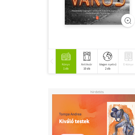
Könyv
Antikvár
Idegen nyelvű
E-könyv
1 db
10 db
2 db