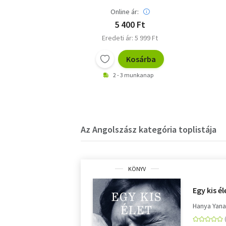
Online ár:
5 400 Ft
Eredeti ár: 5 999 Ft
Kosárba
2 - 3 munkanap
Az Angolszász kategória toplistája
KÖNYV
Egy kis él
Hanya Yana