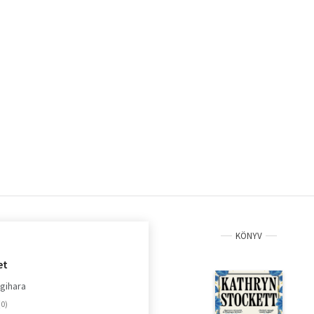
KÖNYV
et
gihara