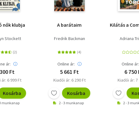
 nők klubja
A barátaim
Kilátás a Co
yn Stockett
Fredrik Backman
Adriana Tr
ine ár:
Online ár:
Online ár
 300 Ft
5 661 Ft
6 750 
 ár: 6 999 Ft
Kiadói ár: 6 290 Ft
Kiadói ár: 7
Kosárba
Kosárba
Ko
 3 munkanap
2 - 3 munkanap
2 - 3 mu