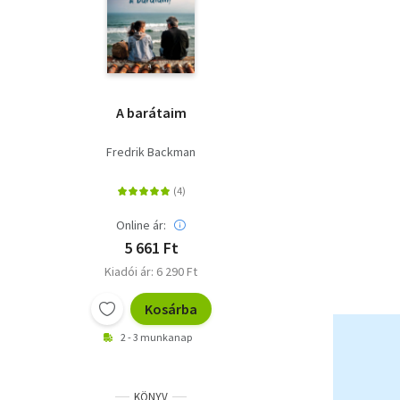
A barátaim
Fredrik Backman
Online ár:
5 661 Ft
Kiadói ár: 6 290 Ft
Kosárba
2 - 3 munkanap
KÖNYV