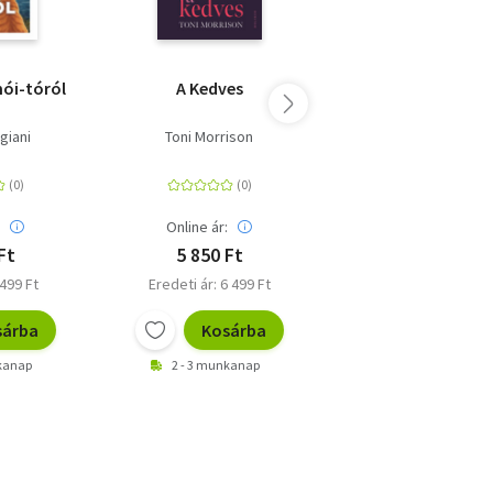
mói-tóról
A Kedves
Ahol a folyami r
énekelnek - puha 
igiani
Toni Morrison
Delia Owens
:
Online ár:
Online ár:
Ft
5 850 Ft
5 400 Ft
 499 Ft
Eredeti ár: 6 499 Ft
Eredeti ár: 5 999 F
sárba
Kosárba
Kosárb
nkanap
2 - 3 munkanap
2 - 3 munkanap