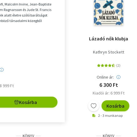
érfi, Malcolm Irvine, Jean-Baptiste
em Ragnarsson és Jude St. Francis
k alatt életre szóló barátságot
önböző társadalmi közegből
lönböző...
Lázadó nők klubja
Kathryn Stockett
Online ár:
6 300 Ft
 8 999 Ft
Kiadói ár: 6 999 Ft
Kosárba
Kosárba
2 - 3 munkanap
KÖNYV
KÖNYV