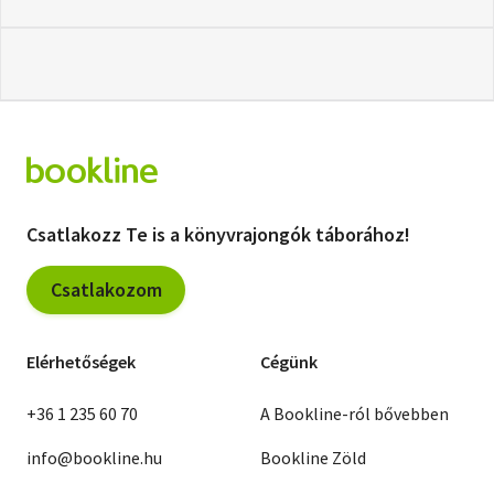
Csatlakozz Te is a könyvrajongók táborához!
Csatlakozom
Elérhetőségek
Cégünk
+36 1 235 60 70
A Bookline-ról bővebben
info@bookline.hu
Bookline Zöld