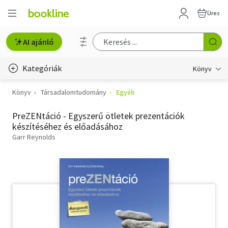
Üres
AI ajánló
Kategóriák
Könyv
Könyv
Társadalomtudomány
Egyéb
Életmód, egészség
PreZENtáció - Egyszerű ötletek prezentációk
Erotika
készítéséhez és előadásához
Gyermek- és ifjúsági
Garr Reynolds
Hobbi, szabadidő
Irodalom
Művészet
Szakkönyv