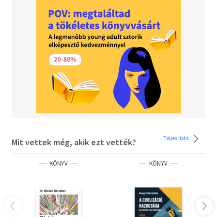
könyvek szerzője
"Garr megmutatta, hogy másként is gondolkodhatunk a
hatékony prezentációkról. Ami pedig még fontosabb:
kommunikációs szakemberek teljes generációját
tanította meg arra, hogyan végezhetik eredményesebben
a munkájukat. Éljünk a lehetőséggel!"
Seth Godin, világhírű előadó, az Ikarosz tévedése? és a
Vágj bele! című könyvek szerzője
Teljes lista
Mit vettek még, akik ezt vették?
KÖNYV
KÖNYV