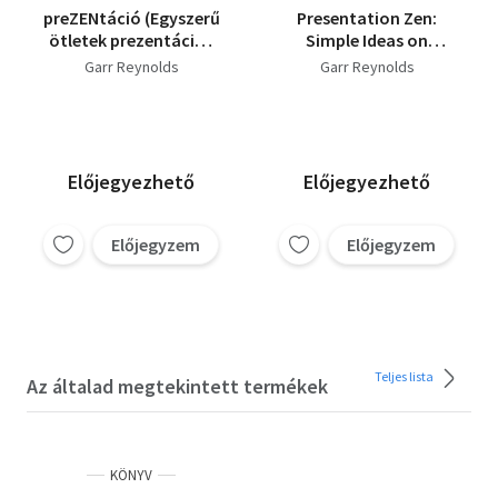
preZENtáció (Egyszerű
Presentation Zen:
ötletek prezentációk
Simple Ideas on
készítéséhez és
Presentation Design
Garr Reynolds
Garr Reynolds
előadásához)
and Delivery (Voices
(Átdolgozott,
That Matter)
bővített kiadás)
Előjegyezhető
Előjegyezhető
Előjegyzem
Előjegyzem
Teljes lista
Az általad megtekintett termékek
KÖNYV