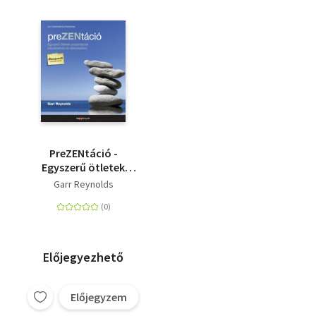
PreZENtáció -
Egyszerű ötletek
prezentációk
Garr Reynolds
készítéséhez és
előadásához
Előjegyezhető
Előjegyzem