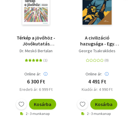
Térkép a jövőhöz -
A civilizáció
Jövőkutatás
hazugsága - Egy
mindenkinek
hanyatló világ
Dr. Meskó Bertalan
George Tsakraklides
anatómiája
Online ár:
Online ár:
6 300 Ft
4 491 Ft
Eredeti ár: 6 999 Ft
Kiadói ár: 4 990 Ft
Kosárba
Kosárba
2 - 3 munkanap
2 - 3 munkanap