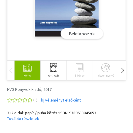
Szótár, nyelvkönyv
Tankönyv, segédkönyv
Belelapozok
Társadalomtudomány
Természettudomány
Történelem
Vallás
Könyv
Antikvár
E-könyv
Idegen nyelvű
Hangos
HVG Könyvek kiadó, 2017
Írj véleményt elsőként!
312 oldal･papír / puha kötés･ISBN:
9789633045053
További részletek