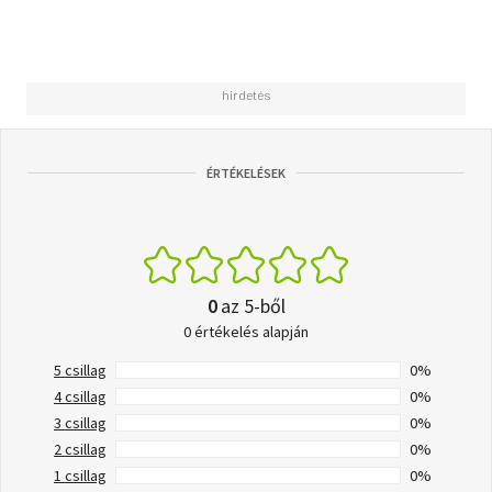
ÉRTÉKELÉSEK
0
az 5-ből
0 értékelés alapján
5 csillag
0%
4 csillag
0%
3 csillag
0%
2 csillag
0%
1 csillag
0%