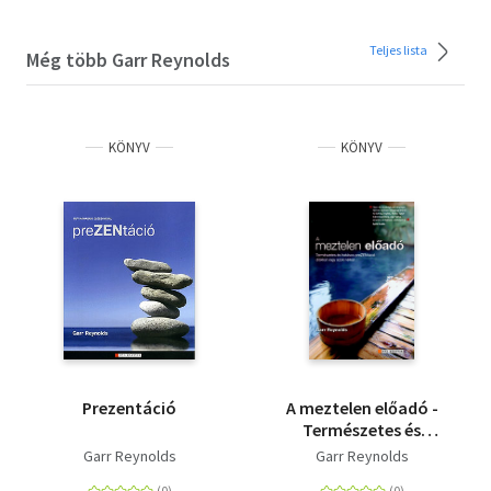
Teljes lista
Még több Garr Reynolds
KÖNYV
KÖNYV
Prezentáció
A meztelen előadó -
Természetes és
hatásos preZENtáció
Garr Reynolds
Garr Reynolds
diákkal vagy azok