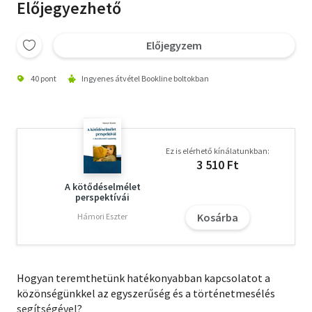
Előjegyezhető
Előjegyzem
40 pont
Ingyenes átvétel Bookline boltokban
Ez is elérhető kínálatunkban:
3 510 Ft
A kötődéselmélet
perspektívái
Kosárba
Hámori Eszter
Hogyan teremthetünk hatékonyabban kapcsolatot a
közönségünkkel az egyszerűség és a történetmesélés
segítségével?