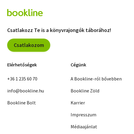
Csatlakozz Te is a könyvrajongók táborához!
Csatlakozom
Elérhetőségek
Cégünk
+36 1 235 60 70
A Bookline-ról bővebben
info@bookline.hu
Bookline Zöld
Bookline Bolt
Karrier
Impresszum
Médiaajánlat