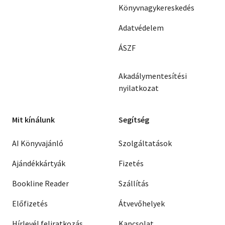
Könyvnagykereskedés
Adatvédelem
ÁSZF
Akadálymentesítési
nyilatkozat
Mit kínálunk
Segítség
AI Könyvajánló
Szolgáltatások
Ajándékkártyák
Fizetés
Bookline Reader
Szállítás
Előfizetés
Átvevőhelyek
Hírlevél feliratkozás
Kapcsolat