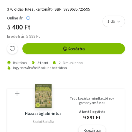
376 oldal･füles, kartonált･ISBN:
9789635725595
Online ár:
5 400 Ft
Eredeti ár: 5 999 Ft
Kosárba
Raktáron
54 pont
2 - 3 munkanap
Ingyenes átvétel Bookline boltokban
Tedd kosárba mindkettőt egy
gombnyomással!
A kettő együtt:
Házasságlabirintus
9 891 Ft
Szabó Borbála
Kosárba