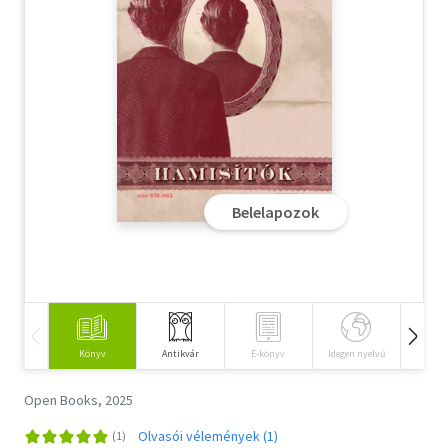
Szótár, nyelvkönyv
Tankönyv, segédkönyv
Társadalomtudomány
Természettudomány
Történelem
Belelapozok
Vallás
Könyv
Antikvár
E-könyv
Idegen nyelvű
Hangos
Open Books, 2025
Olvasói vélemények (1)