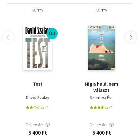
KÖNYV
KÖNYV
ÚJ
Test
Míg a halál nem
választ
David Szalay
Szentesi Éva
Online ár:
Online ár:
5 400 Ft
5 400 Ft