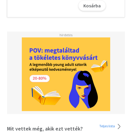
akiknek egyetlen feladata: ássanak elő róla, amit csak
Kosárba
lehet...
Gárdos Péter önéletrajzi ihletésű regénye egyszerre
ironikus korrajz és személyes visszatekintés, egy felnőtté
válás története a propaganda és a manipuláció világában.
Hihetünk-e a saját szemünknek? Meddig tart a valóság, és
hol kezdődik a fikció? Miközben Gárdos tükröt tart az
elnyomó rendszerek torz világának, számos, ma is égető
kérdést vet fel a hatalom és a képek, a média és az azt
fogyasztók viszonyáról.
Olvasd el mások véleményét is!
Teljes lista
Mit vettek még, akik ezt vették?