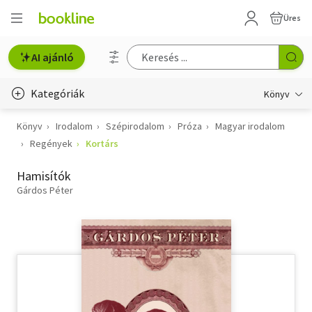
Üres
AI ajánló
Kategóriák
Könyv
Könyv
Irodalom
Szépirodalom
Próza
Magyar irodalom
Életmód, egészség
Regények
Kortárs
Erotika
Hamisítók
Gyermek- és ifjúsági
Gárdos Péter
Hobbi, szabadidő
Irodalom
Művészet
Szakkönyv