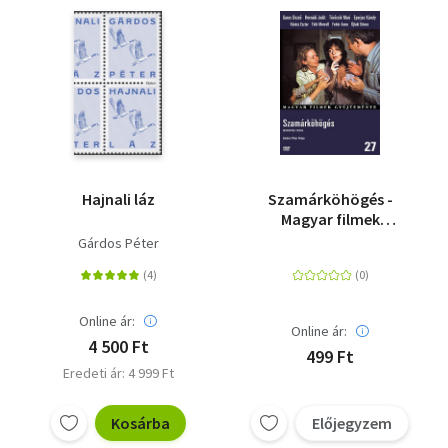
Hajnali láz
Szamárköhögés -
Magyar filmek
gyűjteménye 27.
Gárdos Péter
Online ár:
Online ár:
4 500 Ft
499 Ft
Eredeti ár: 4 999 Ft
Kosárba
Előjegyzem