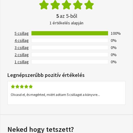
5
az 5-ből
1 értékelés alapján
5 csillag
100%
4 csillag
0%
3 csillag
0%
2 csillag
0%
1 csillag
0%
Legnépszerűbb pozitív értékelés
Olvasd el, és megérted, miért adtam 5 csillagot a könyvre...
Neked hogy tetszett?