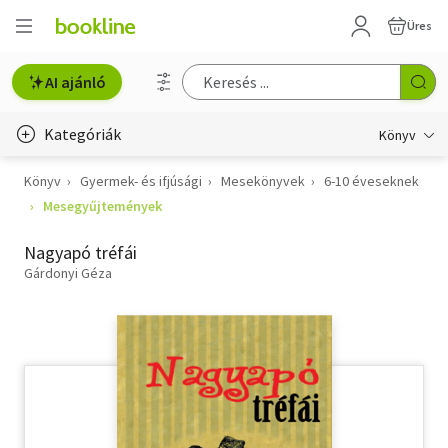
Üres
AI ajánló
Kategóriák
Könyv
Könyv
Gyermek- és ifjúsági
Mesekönyvek
6-10 éveseknek
Életmód, egészség
Mesegyűjtemények
Erotika
Nagyapó tréfái
Gyermek- és ifjúsági
Gárdonyi Géza
Hobbi, szabadidő
Irodalom
Művészet
Szakkönyv