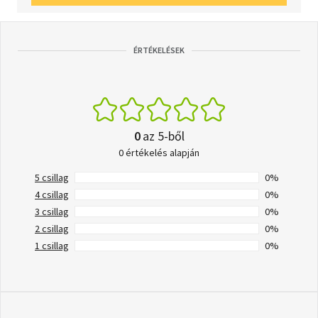
ÉRTÉKELÉSEK
0
az 5-ből
0 értékelés alapján
5 csillag
0%
4 csillag
0%
3 csillag
0%
2 csillag
0%
1 csillag
0%