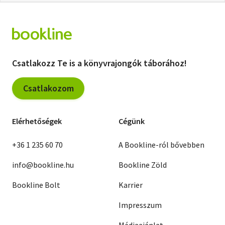
Csatlakozz Te is a könyvrajongók táborához!
Csatlakozom
Elérhetőségek
Cégünk
+36 1 235 60 70
A Bookline-ról bővebben
info@bookline.hu
Bookline Zöld
Bookline Bolt
Karrier
Impresszum