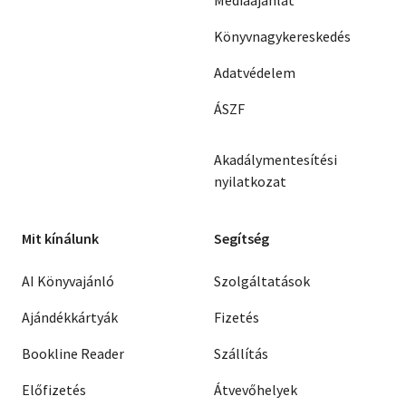
Médiaajánlat
Könyvnagykereskedés
Adatvédelem
ÁSZF
Akadálymentesítési
nyilatkozat
Mit kínálunk
Segítség
AI Könyvajánló
Szolgáltatások
Ajándékkártyák
Fizetés
Bookline Reader
Szállítás
Előfizetés
Átvevőhelyek