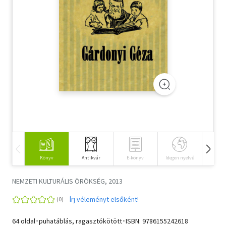
Szótár, nyelvkönyv
Tankönyv, segédkönyv
Társadalomtudomány
Természettudomány
Történelem
Vallás
Könyv
Antikvár
E-könyv
Idegen nyelvű
Hangos
NEMZETI KULTURÁLIS ÖRÖKSÉG, 2013
Írj véleményt elsőként!
64 oldal･puhatáblás, ragasztókötött･ISBN:
9786155242618