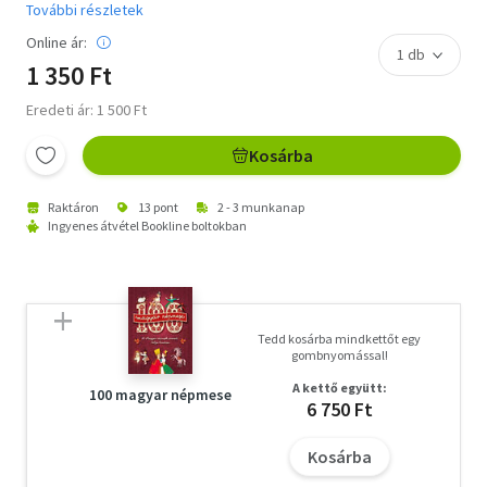
További részletek
Online ár:
1 350 Ft
Eredeti ár: 1 500 Ft
Kosárba
Raktáron
13 pont
2 - 3 munkanap
Ingyenes átvétel Bookline boltokban
Tedd kosárba mindkettőt egy
gombnyomással!
A kettő együtt:
100 magyar népmese
6 750 Ft
Kosárba