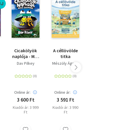
%
ÚJ
Cicakölyök
A céllövölde
Hajónapló - A
naplója - Más
titka
szeleburdi
szemmel
család
Dav Pilkey
Mészöly Ágnes
Bálint Ágnes
folytatása
Akciós ár:
Online ár:
Online ár:
1 750 Ft
3 600 Ft
3 591 Ft
Online ár: 2 250
Ft
Kiadói ár: 3 999
Kiadói ár: 3 990
Ft
Ft
Eredeti ár: 2 499
Ft