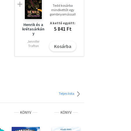
Tedd kosárba
mindkettőt egy
gombnyomással!
A kettő együtt:
Henrik és a
5 841 Ft
krétasárkán
y
Jennifer
Kosárba
Trafton
Teljes lista
KÖNYV
KÖNYV
KÖNYV