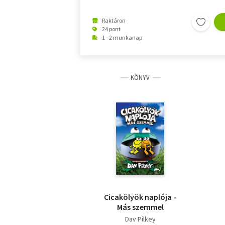
Raktáron
24 pont
1 - 2 munkanap
KÖNYV
Cicakölyök naplója -
Más szemmel
Dav Pilkey