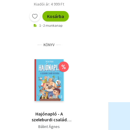
Kiadói ár: 4 999 Ft
Kosárba
1 - 2 munkanap
KÖNYV
%
Hajónapló - A
szeleburdi család
folytatása
Bálint Ágnes