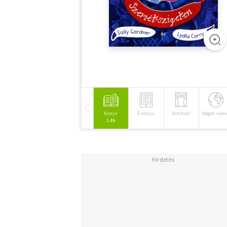
Könyv
E-könyv
Antikvár
Idegen nyel
1 db