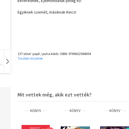
keverednek, a jelmondatuk pedig ez:
Egyiknek szemét, másiknak Kincs!
137 oldal･papír / puha kötés･ISBN:
9789632948454
További részletek
vű
Hangoskönyv
Film
Zene
Mit vettek még, akik ezt vették?
KÖNYV
KÖNYV
KÖNYV