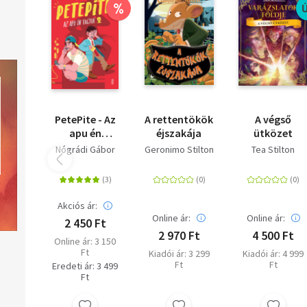
%
PetePite - Az
A rettentökök
A végső
apu én
éjszakája
ütközet
vagyok
Nógrádi Gábor
Geronimo Stilton
Tea Stilton
Akciós ár:
Online ár:
Online ár:
2 450 Ft
2 970 Ft
4 500 Ft
Online ár: 3 150
Ft
Kiadói ár: 3 299
Kiadói ár: 4 999
Ft
Ft
Eredeti ár: 3 499
Ft