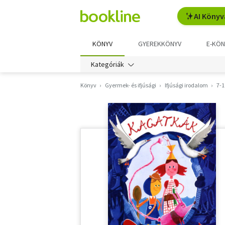
AI Könyv
KÖNYV
GYEREKKÖNYV
E-KÖN
Kategóriák
Könyv
Gyermek- és ifjúsági
Ifjúsági irodalom
7-1