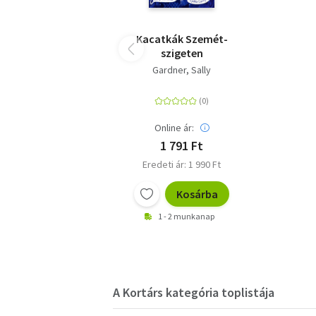
Kacatkák Szemét-
szigeten
Gardner, Sally
Online ár:
1 791 Ft
Eredeti ár: 1 990 Ft
Kosárba
1 - 2 munkanap
A Kortárs kategória toplistája