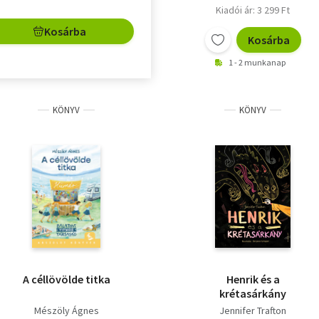
Kiadói ár: 3 299 Ft
Kosárba
Kosárba
1 - 2 munkanap
KÖNYV
KÖNYV
A céllövölde titka
Henrik és a
krétasárkány
Mészöly Ágnes
Jennifer Trafton