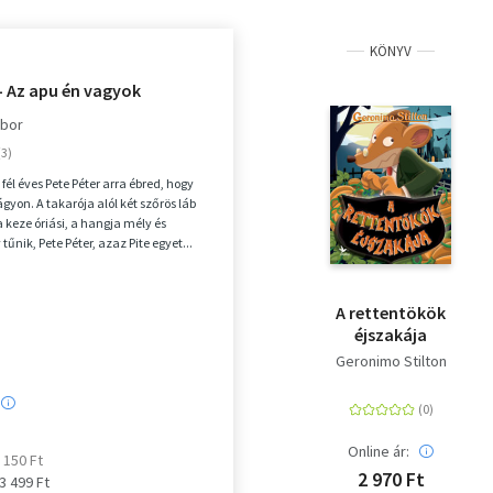
KÖNYV
- Az apu én vagyok
ábor
 fél éves Pete Péter arra ébred, hogy
z ágyon. A takarója alól két szőrös láb
a keze óriási, a hangja mély és
 tűnik, Pete Péter, azaz Pite egyet...
A rettentökök
éjszakája
Geronimo Stilton
Online ár:
3 150 Ft
2 970 Ft
 3 499 Ft