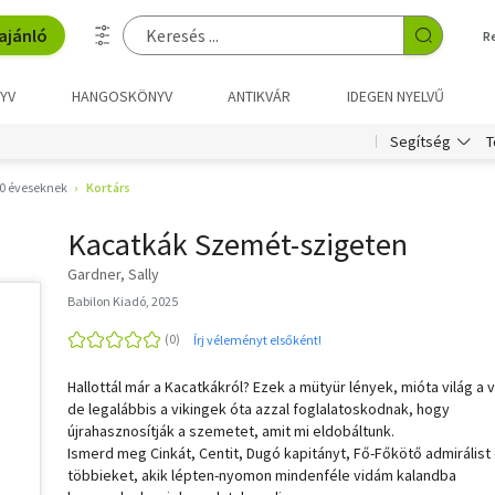
ajánló
R
YV
HANGOSKÖNYV
ANTIKVÁR
IDEGEN NYELVŰ
T
Segítség
0 éveseknek
Kortárs
Kacatkák Szemét-szigeten
Gardner, Sally
Babilon Kiadó, 2025
Írj véleményt elsőként!
Hallottál már a Kacatkákról? Ezek a mütyür lények, mióta világ a v
de legalábbis a vikingek óta azzal foglalatoskodnak, hogy
újrahasznosítják a szemetet, amit mi eldobáltunk.
Ismerd meg Cinkát, Centit, Dugó kapitányt, Fő-Főkötő admirálist 
többieket, akik lépten-nyomon mindenféle vidám kalandba