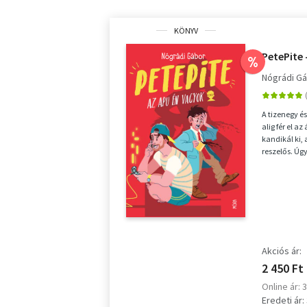
KÖNYV
PetePite 
%
Nógrádi G
A tizenegy és
alig fér el a
kandikál ki, 
reszelős. Úgy
Akciós ár:
2 450 Ft
Online ár: 
Eredeti ár: