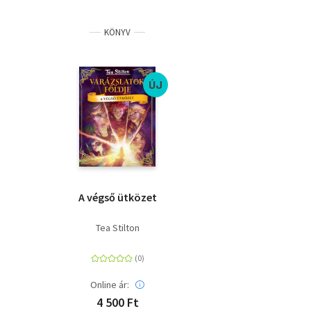
KÖNYV
ÚJ
A végső ütközet
Tea Stilton
Online ár:
4 500 Ft