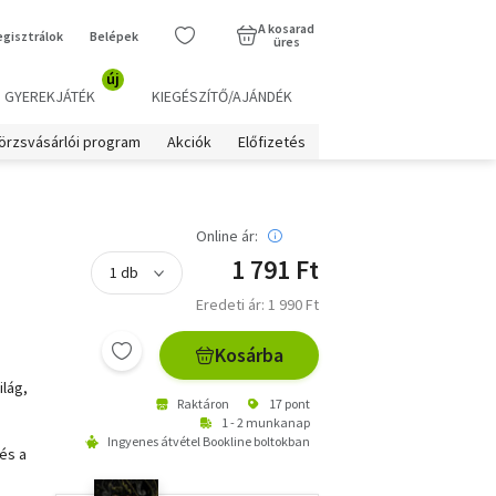
A kosarad
egisztrálok
Belépek
üres
új
GYEREKJÁTÉK
KIEGÉSZÍTŐ/AJÁNDÉK
örzsvásárlói program
Akciók
Előfizetés
Online ár:
1 791 Ft
Eredeti ár: 1 990 Ft
Kosárba
ilág,
Raktáron
17 pont
1 - 2 munkanap
Ingyenes átvétel Bookline boltokban
és a