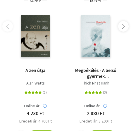
KÖNYV
KÖNYV
A zen útja
Megbékélés - A belső
gyermek
meggyógyítása
Alan Watts
Thich Nhat Hanh
Online ár:
Online ár:
4 230 Ft
2 880 Ft
Eredeti ár: 4 700 Ft
Eredeti ár: 3 200 Ft