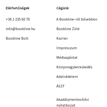
Elérhetőségek
Cégünk
+36 1 235 60 70
A Bookline-ról bővebben
info@bookline.hu
Bookline Zöld
Bookline Bolt
Karrier
Impresszum
Médiaajánlat
Könyvnagykereskedés
Adatvédelem
ÁSZF
Akadálymentesítési
nyilatkozat