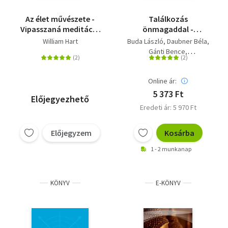
Az élet művészete -
Találkozás
Vipasszaná meditáció
önmagaddal -
S.N. Goenka tanítása
Egyszerű kérdések,
William Hart
Buda László
Daubner Béla
szerint
nehéz válaszok
Gánti Bence
Dr. Szabó Péter
Online ár:
5 373 Ft
Előjegyezhető
Eredeti ár: 5 970 Ft
Előjegyzem
Kosárba
1 - 2 munkanap
KÖNYV
E-KÖNYV