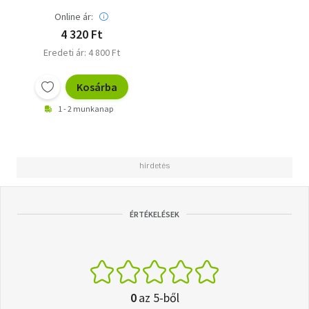
Online ár:
4 320 Ft
Eredeti ár: 4 800 Ft
Kosárba
1 - 2 munkanap
ÉRTÉKELÉSEK
0
az 5-ből