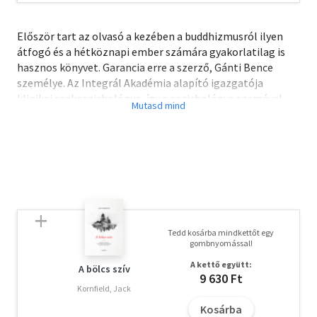
Először tart az olvasó a kezében a buddhizmusról ilyen
átfogó és a hétköznapi ember számára gyakorlatilag is
hasznos könyvet. Garancia erre a szerző, Gánti Bence
személye. Az Integrál Akadémia alapító igazgatója
klinikai szakpszichológus, így a pszichológus szemével
láttatja ennek az egész világon elterjedt vallásnak és
meditációs ösvénynek a lényegét és különféle irányzatait.
Nemcsak kultúrtörténeti áttekintést ad, hanem fogódzót
is az útkeresők számára, akik szeretnék megtalálni saját
ösvényüket, szeretnének elmélyedni a meditáció
gyakorlatában, amihez mégiscsak Keleten értenek a
legjobban.
Tedd kosárba mindkettőt egy
gombnyomással!
A kettő együtt:
A bölcs szív
9 630 Ft
Kornfield, Jack
Kosárba