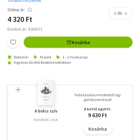
További részletek
Online ár:
4 320 Ft
Eredeti ár: 4 800 Ft
Kosárba
Raktáron
43 pont
1 - 2 munkanap
Ingyenes átvétel Bookline boltokban
Tedd kosárba mindkettőt egy
gombnyomással!
A kettő együtt:
A bölcs szív
9 630 Ft
Kornfield, Jack
Kosárba