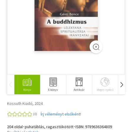
Szótár, nyelvkönyv
Tankönyv, segédkönyv
Társadalomtudomány
Természettudomány
Történelem
Vallás
Könyv
E-könyv
Antikvár
Idegen nyelvű
Hangos
Kossuth Kiadó, 2024
Írj véleményt elsőként!
204 oldal･puhatáblás, ragasztókötött･ISBN:
9789636364809