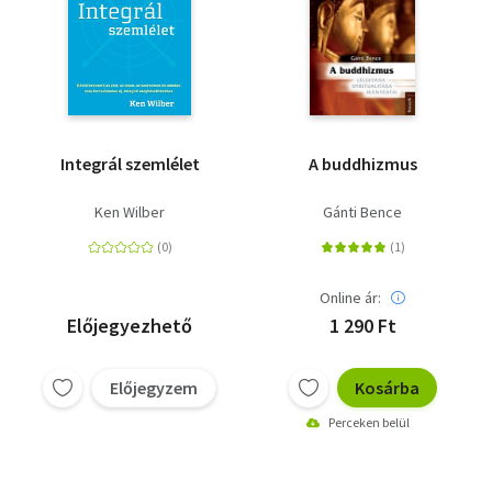
Integrál szemlélet
A buddhizmus
Ken Wilber
Gánti Bence
Online ár:
Előjegyezhető
1 290 Ft
Előjegyzem
Kosárba
Perceken belül