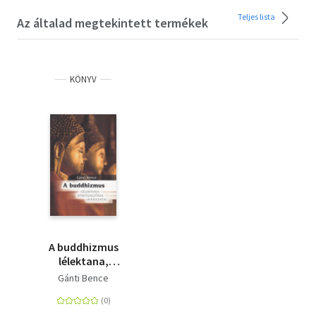
Teljes lista
Az általad megtekintett termékek
KÖNYV
A buddhizmus
lélektana,
spiritualitása és
Gánti Bence
irányzatai