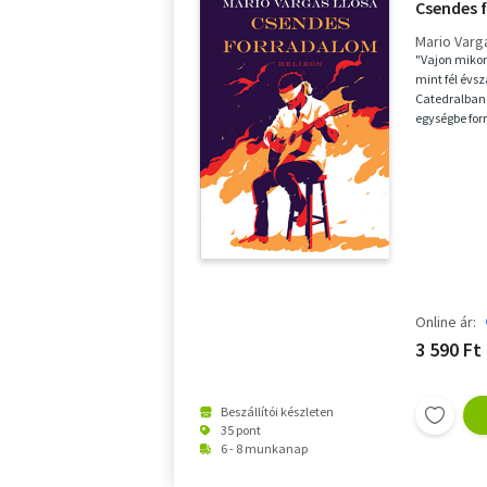
Csendes 
Mario Varg
"Vajon mikor 
mint fél évs
Catedralban 
egységbe forr
Azpilcueta Ma
Online ár:
3 590 Ft
Beszállítói készleten
35 pont
6 - 8 munkanap