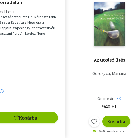
forradalom
as LLosa
csesződött el Peru?" - kérdezte több
zázada Zavalita a Négy óra a
lapjain. Vajon hogy lehetne testvéri
asztani Perut? - kérdezi Tono
r...
Az utolsó ütés
Gorczyca, Mariana
Online ár:
940 Ft
Kosárba
Kosárba
6 - 8 munkanap