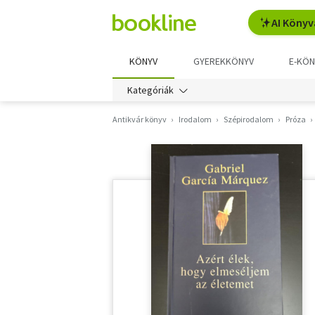
AI Könyv
KÖNYV
GYEREKKÖNYV
E-KÖN
Kategóriák
Antikvár könyv
Irodalom
Szépirodalom
Próza