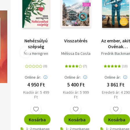
beírni: Gabriel José de la Concordia."
Nehézsúlyú
Visszatérés
Az ember, aki
szépség
Ovénak
hívnak - puha
Moa Herngren
Mélissa Da Costa
Fredrik Backma
táblás
Online ár:
Online ár:
Online ár:
4 950 Ft
5 400 Ft
3 861 Ft
Kiadói ár: 5 499
Kiadói ár: 5 999
Eredeti ár: 4 290
Ft
Ft
Ft
Kosárba
Kosárba
Kosárba
1 - 2 munkanap
1 - 2 munkanap
1 - 2 munkanap