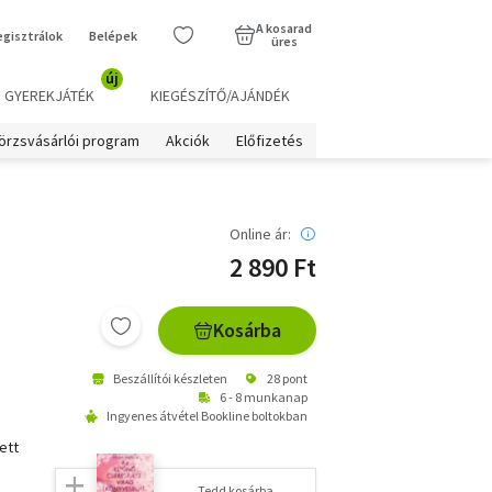
A kosarad
egisztrálok
Belépek
üres
új
GYEREKJÁTÉK
KIEGÉSZÍTŐ/AJÁNDÉK
örzsvásárlói program
Akciók
Előfizetés
Online ár:
2 890 Ft
Kosárba
Beszállítói készleten
28 pont
6 - 8 munkanap
Ingyenes átvétel Bookline boltokban
ett
Tedd kosárba