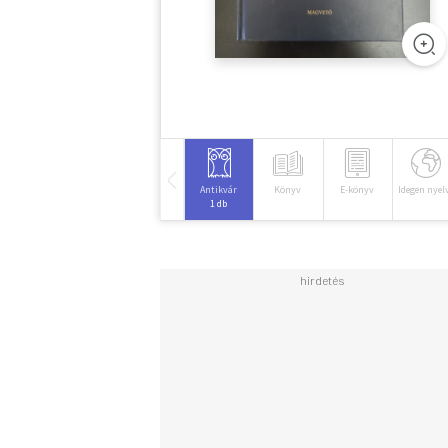
Antikvár
Könyv
E-könyv
Idegen nyel
1 db