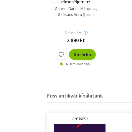
elmeséljem az
életemet (Vivir para
Gabriel García Márquez
contarla) - Székács
Székács Vera (ford.)
Vera fordításában
Online ár:
2 890 Ft
Kosárba
6 - 8 munkanap
Friss antikvár kínálatunk
ANTIKVÁR