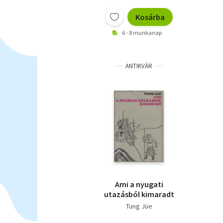
Kosárba
6 - 8 munkanap
ANTIKVÁR
Ami a nyugati
utazásból kimaradt
Tung Jüe