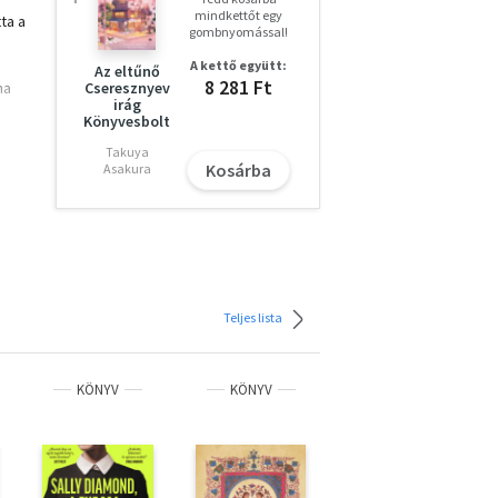
mindkettőt egy
ta a
gombnyomással!
A kettő együtt:
Az eltűnő
8 281 Ft
ha
Cseresznyev
irág
Könyvesbolt
Takuya
Kosárba
Asakura
e az
san
gy
Teljes lista
pja
y
k
KÖNYV
KÖNYV
KÖNYV
ivel
k
az
alos
ék