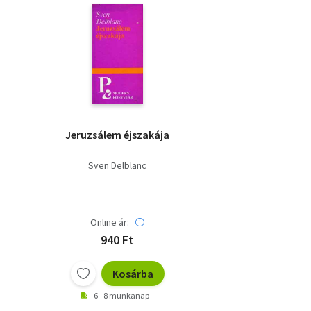
Jeruzsálem éjszakája
Sven Delblanc
Online ár:
940 Ft
Kosárba
6 - 8 munkanap