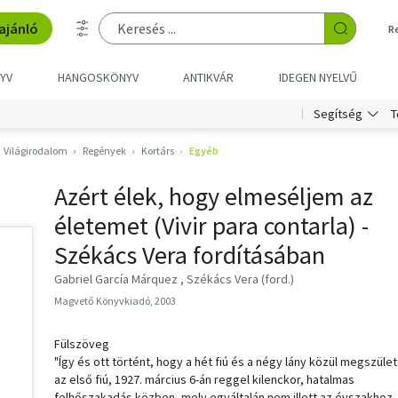
ajánló
R
YV
HANGOSKÖNYV
ANTIKVÁR
IDEGEN NYELVŰ
T
Segítség
Világirodalom
Regények
Kortárs
Egyéb
Azért élek, hogy elmeséljem az
életemet (Vivir para contarla) -
Székács Vera fordításában
Gabriel García Márquez
Székács Vera (ford.)
Magvető Könyvkiadó, 2003
Fülszöveg
"Így és ott történt, hogy a hét fiú és a négy lány közül megszület
az első fiú, 1927. március 6-án reggel kilenckor, hatalmas
felhőszakadás közben, mely egyáltalán nem illett az évszakhoz,