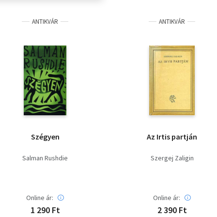
ANTIKVÁR
ANTIKVÁR
Szégyen
Az Irtis partján
Salman Rushdie
Szergej Zaligin
Online ár:
Online ár:
1 290 Ft
2 390 Ft