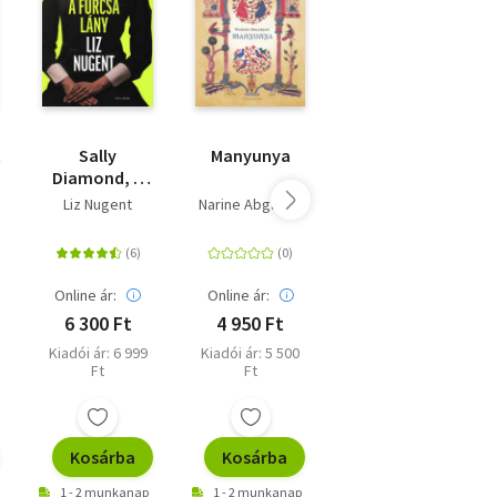
t
Sally
Manyunya
Az éj
Diamond, a
szerelmesei
furcsa lány
n
Liz Nugent
Narine Abgarjan
Kavakami Mieko
Online ár:
Online ár:
Online ár:
6 300 Ft
4 950 Ft
4 050 Ft
Kiadói ár: 6 999
Kiadói ár: 5 500
Eredeti ár: 4 499
Ft
Ft
Ft
Kosárba
Kosárba
Kosárba
1 - 2 munkanap
1 - 2 munkanap
1 - 2 munkanap