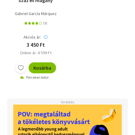
Száz év magány
Gabriel García Márquez
Akciós ár:
3 450 Ft
Online ár: 4 599 Ft
Kosárba
Perceken belül