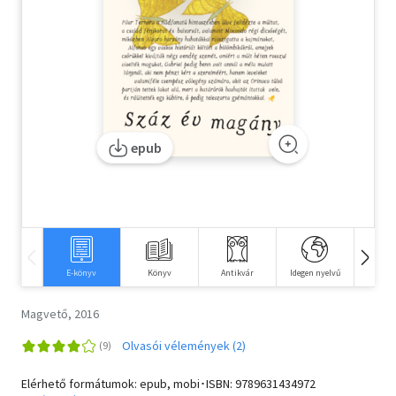
Szótár, nyelvkönyv
Tankönyv, segédkönyv
Társadalomtudomány
Természettudomány
epub
Történelem
Vallás
E-könyv
Könyv
Antikvár
Idegen nyelvű
Hangos
Magvető, 2016
Olvasói vélemények (2)
Elérhető formátumok: epub, mobi･ISBN:
9789631434972