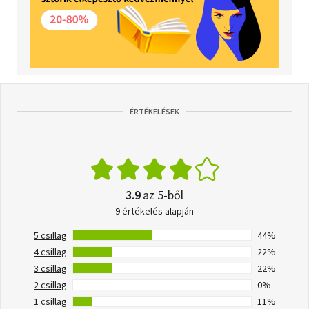
ÉRTÉKELÉSEK
3.9
az 5-ből
9 értékelés alapján
5 csillag
44%
4 csillag
22%
3 csillag
22%
2 csillag
0%
1 csillag
11%