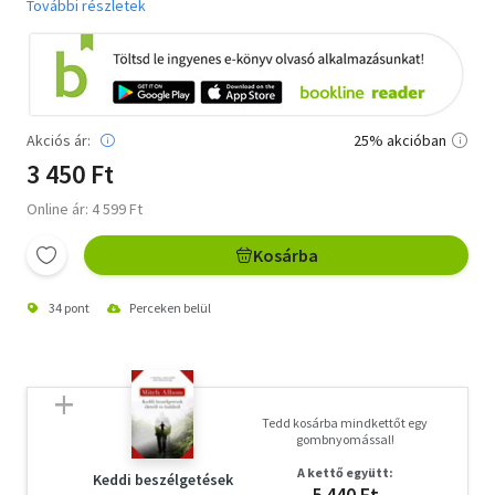
További részletek
Akciós ár:
25% akcióban
3 450 Ft
Online ár: 4 599 Ft
Kosárba
34 pont
Perceken belül
Tedd kosárba mindkettőt egy
gombnyomással!
A kettő együtt:
Keddi beszélgetések
5 440 Ft