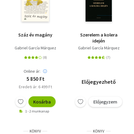
Száz év magány
Szerelem a kolera
idején
Gabriel García Márquez
Gabriel García Márquez
Online ár:
5 850 Ft
Előjegyezhető
Eredeti ár: 6 499 Ft
Kosárba
Előjegyzem
1 - 2 munkanap
KÖNYV
KÖNYV