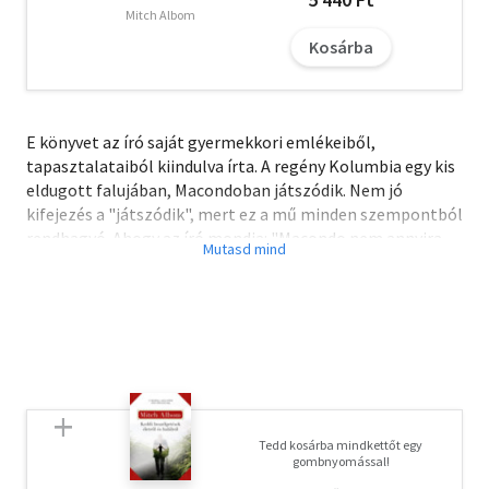
Mitch Albom
Kosárba
E könyvet az író saját gyermekkori emlékeiből,
tapasztalataiból kiindulva írta. A regény Kolumbia egy kis
eldugott falujában, Macondoban játszódik. Nem jó
kifejezés a "játszódik", mert ez a mű minden szempontból
rendhagyó. Ahogy az író mondja: "Macondo nem annyira
földrajzi hely, mint inkább lelkiállapot." Ezt a falut sok
száz kolumbiai falu hangulatából, az író ezekben töltött
gyerekkori emlékeiből ollózta össze. A hangulatot
alapvetően meghatározza az éghajlat. Állandóan száraz
forróság van, az emberek a napjuk nagy részét árnyékos
függőágyakban töltik, hiszen még megmozdulni is nehéz
ilyenkor. Ezekben a falvakban mindent vastag por lep,
amit a szél felkavar - de nincs eső, ami lemosná. Az élet
Tedd kosárba mindkettőt egy
hihetetlenül monoton, még az évszakok is csak alig
gombnyomással!
észrevehetően változnak. Az eldugott falvacskákban