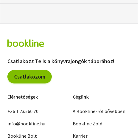
Csatlakozz Te is a könyvrajongók táborához!
Csatlakozom
Elérhetőségek
Cégünk
+36 1 235 60 70
A Bookline-ról bővebben
info@bookline.hu
Bookline Zöld
Bookline Bolt
Karrier