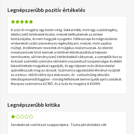
Legnépszerűbb pozitív értékelés
A száz év magány egy külön világ. Sokkal több, mint egy családregény,
lebilincselő történetek füzére, melyek befészkelnek az ember
fantáziájába, és nem hagyják nyugodni. Hétköznapi és mégis különös
emberekről szóló szövevényes regényfolyam, melyet, mint sajátos
műfajt, érzékletesen neveztek el mágikus realizmusnak. Az eleinte
meseszerűnek tűnő elemek a történet előrehaladtával teljesen
természetes, sőt törvényszerű történésekké változnak, a szereplők furcsa
és külső szemlélő számára időnként visszatetsző tulajdonságai és ebből
fakadó tetteik magukkal ragadják, és egy teljesen más látásmóddal
ajándékozzák meg az olvasót. Számomra egyedülálló élményt nyújtott
ez a könyv. Időről időre újra elolvasom, és - valószínűleg aktuális
lelkiállapotomtól függően - mindig felfedezek benne újabb apró csodákat.
Marquez számomra AZ ÍRÓ, és a Száz év magány A KÖNYV.
Legnépszerűbb kritika
Sznoboknak való brazil szappanópera . Tiszta pénzkidobás vólt