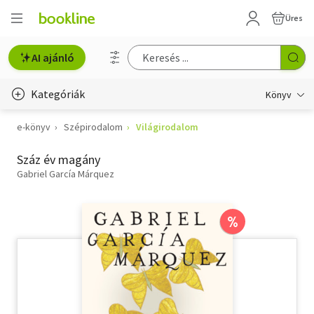
Üres
AI ajánló
Kategóriák
Könyv
e-könyv
Szépirodalom
Világirodalom
Életmód, egészség
Száz év magány
Erotika
Gabriel García Márquez
Gyermek- és ifjúsági
Hobbi, szabadidő
%
Irodalom
Művészet
Szakkönyv