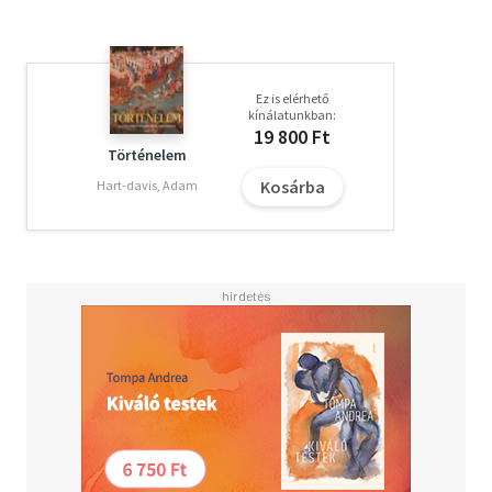
Ez is elérhető
kínálatunkban:
19 800 Ft
Történelem
Kosárba
Hart-davis, Adam