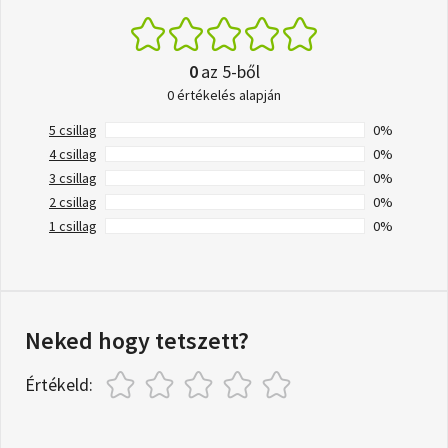
0
az 5-ből
0 értékelés alapján
5 csillag
0%
4 csillag
0%
3 csillag
0%
2 csillag
0%
1 csillag
0%
Neked hogy tetszett?
Értékeld: