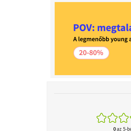
0
az 5-b