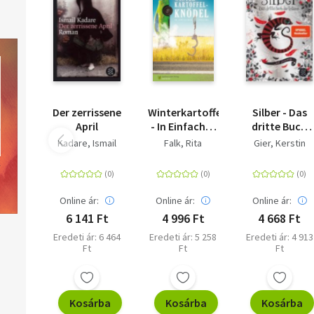
Der zerrissene
Winterkartoffelknödel
Silber - Das
April
- In Einfacher
dritte Buch
Sprache
der Träume -
Kadare, Ismail
Falk, Rita
Gier, Kerstin
Roman
Online ár:
Online ár:
Online ár:
6 141 Ft
4 996 Ft
4 668 Ft
Eredeti ár: 6 464
Eredeti ár: 5 258
Eredeti ár: 4 913
Ft
Ft
Ft
Kosárba
Kosárba
Kosárba