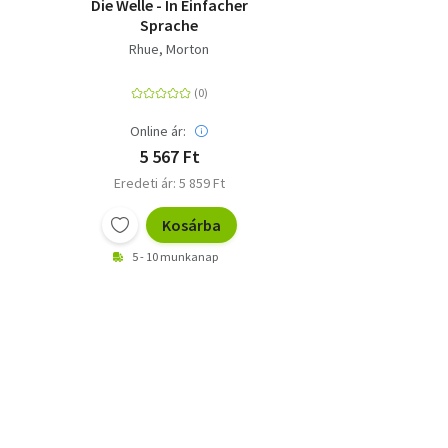
Die Welle - In Einfacher
Sprache
Rhue, Morton
Online ár:
5 567 Ft
Eredeti ár: 5 859 Ft
Kosárba
5 - 10 munkanap