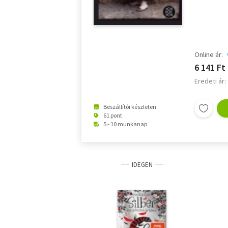
Online ár:
6 141 Ft
Eredeti ár:
Beszállítói készleten
61 pont
5 - 10 munkanap
IDEGEN