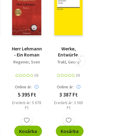
Herr Lehmann
Werke,
- Ein Roman
Entwürfe,
Briefe
Regener, Sven
Trakl, Georg
Online ár:
Online ár:
5 395 Ft
3 387 Ft
Eredeti ár: 5 678
Eredeti ár: 3 565
Ft
Ft
Kosárba
Kosárba