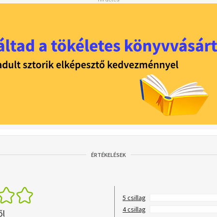
ÉRTÉKELÉSEK
5 csillag
4 csillag
ől