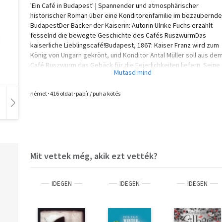
'Ein Café in Budapest' | Spannender und atmosphärischer
historischer Roman über eine Konditorenfamilie im bezaubernd
BudapestDer Bäcker der Kaiserin: Autorin Ulrike Fuchs erzählt
fesselnd die bewegte Geschichte des Cafés RuszwurmDas
kaiserliche Lieblingscafé!Budapest, 1867: Kaiser Franz wird zum
König von Ungarn gekrönt, und Konditor Antal Müller soll aus de
Café Ruszwurm das Gebäck für die Feierlichkeiten liefern. Seine
Tochter Roza ist eine glühende Verehrerin von Kaiserin Sisi, und
Geselle Vilmos freut sich über diese einzigartige Chance. Der
német･416 oldal･papír / puha kötés
Konditor selbst, als ehemaliger Freiheitskämpfer der Revolution
weigert sich. Die Familie ist im Zwiespalt. Doch als dann ein
Hangoskönyv
Film
Zene
ehemaliger Mitstreiter Antals auftaucht, ändert dieser seine
Meinung, und eine Verschwörung bahnt sich an, die den Ruf des
Cafés und die Zukunft Ungarns aufs Spiel setzt.Das perfekte Buc
Fans von historischen Romanen und Kaffeehaus-Charme!Lassen 
sich entführen in eine hochspannende Geschichte um eines der
Mit vettek még, akik ezt vették?
schönsten und ältesten Kaffeehäuser Budapests!
IDEGEN
IDEGEN
IDEGEN