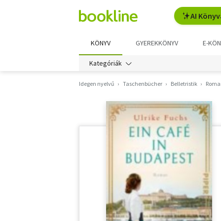
AI Könyv
KÖNYV
GYEREKKÖNYV
E-KÖN
Kategóriák
Idegen nyelvű
Taschenbücher
Belletristik
Roma