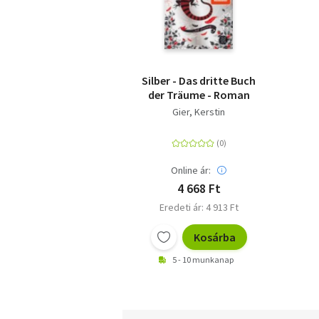
Silber - Das dritte Buch
der Träume - Roman
Gier, Kerstin
Online ár:
4 668 Ft
Eredeti ár: 4 913 Ft
Kosárba
5 - 10 munkanap