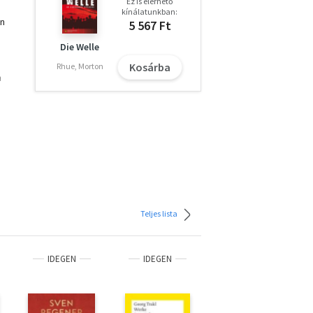
Ez is elérhető
kínálatunkban:
en
5 567 Ft
Die Welle
Kosárba
Rhue, Morton
m
,
h für
Sie
Teljes lista
IDEGEN
IDEGEN