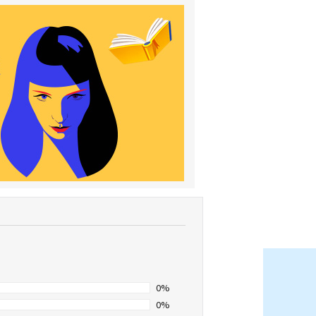
0%
0%