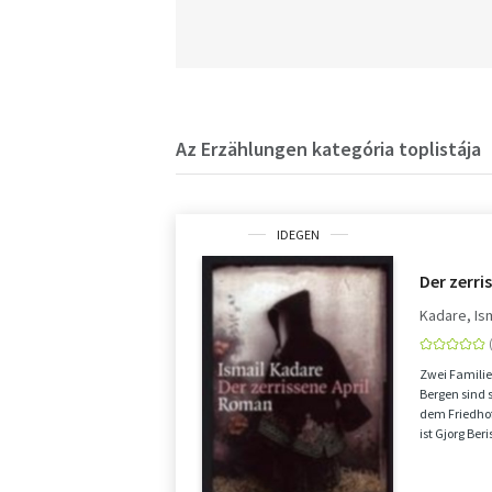
Az Erzählungen kategória toplistája
IDEGEN
Der zerri
Kadare, Is
Zwei Familie
Bergen sind 
dem Friedhof 
ist Gjorg Be
der Ta...