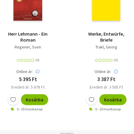
Herr Lehmann - Ein
Werke, Entwürfe,
Roman
Briefe
Regener, Sven
Trakl, Georg
Online ár:
Online ár:
5 395 Ft
3 387 Ft
Eredeti ár: 5 678 Ft
Eredeti ár: 3 565 Ft
Kosárba
Kosárba
5 - 10 munkanap
5 - 10 munkanap