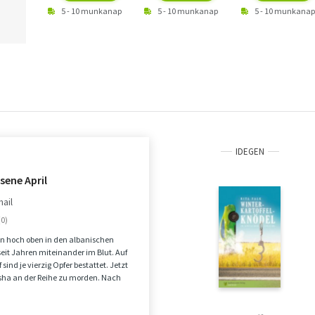
5 - 10 munkanap
5 - 10 munkanap
5 - 10 munkanap
IDEGEN
ssene April
mail
n hoch oben in den albanischen
seit Jahren miteinander im Blut. Auf
sind je vierzig Opfer bestattet. Jetzt
risha an der Reihe zu morden. Nach