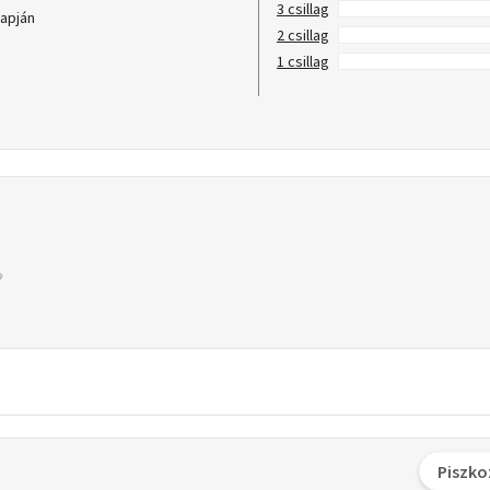
3 csillag
lapján
2 csillag
1 csillag
Piszko