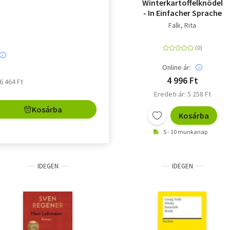
Winterkartoffelknödel
- In Einfacher Sprache
Falk, Rita
Online ár:
4 996 Ft
 6 464 Ft
Eredeti ár: 5 258 Ft
Kosárba
Kosárba
5 - 10 munkanap
IDEGEN
IDEGEN