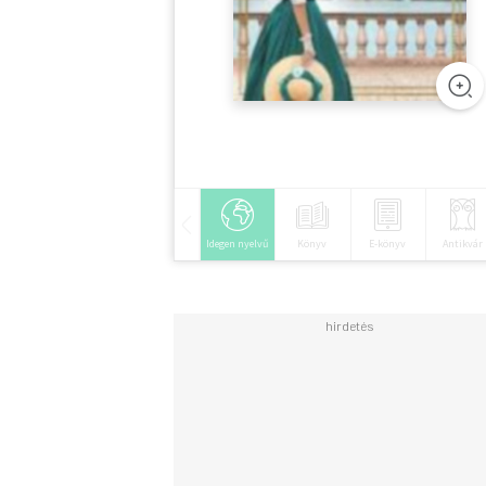
Idegen nyelvű
Könyv
E-könyv
Antikvár