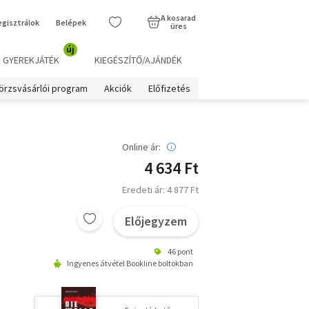
A kosarad
egisztrálok
Belépek
üres
új
GYEREKJÁTÉK
KIEGÉSZÍTŐ/AJÁNDÉK
örzsvásárlói program
Akciók
Előfizetés
Online ár:
4 634 Ft
Eredeti ár: 4 877 Ft
Előjegyzem
46 pont
Ingyenes átvétel Bookline boltokban