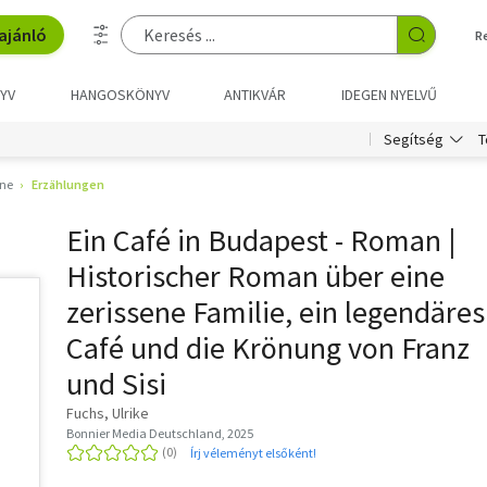
ajánló
R
YV
HANGOSKÖNYV
ANTIKVÁR
IDEGEN NYELVŰ
T
Segítség
ne
Erzählungen
Ein Café in Budapest - Roman |
Historischer Roman über eine
zerissene Familie, ein legendäres
Café und die Krönung von Franz
und Sisi
Fuchs, Ulrike
Bonnier Media Deutschland, 2025
Írj véleményt elsőként!