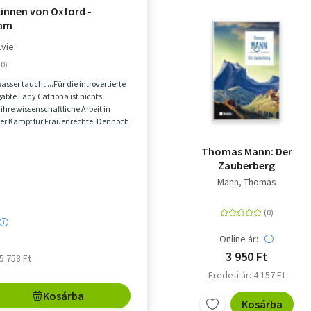
linnen von Oxford -
am
Evie
Wasser taucht ...Für die introvertierte
bte Lady Catriona ist nichts
 ihre wissenschaftliche Arbeit in
der Kampf für Frauenrechte. Dennoch
Thomas Mann: Der
Zauberberg
Mann, Thomas
Online ár:
3 950 Ft
 5 758 Ft
Eredeti ár: 4 157 Ft
Kosárba
Kosárba