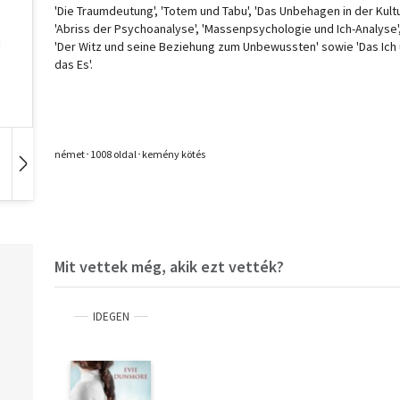
'Die Traumdeutung', 'Totem und Tabu', 'Das Unbehagen in der Kultu
'Abriss der Psychoanalyse', 'Massenpsychologie und Ich-Analyse'
'Der Witz und seine Beziehung zum Unbewussten' sowie 'Das Ich
das Es'.
német･1008 oldal･kemény kötés
Hangoskönyv
Film
Zene
Mit vettek még, akik ezt vették?
IDEGEN