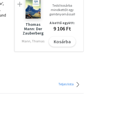
r',
Tedd kosárba
,
mindkettőt egy
gombnyomással!
 und
A kettő együtt:
Thomas
9 106 Ft
Mann: Der
Zauberberg
Kosárba
Mann, Thomas
Teljes lista