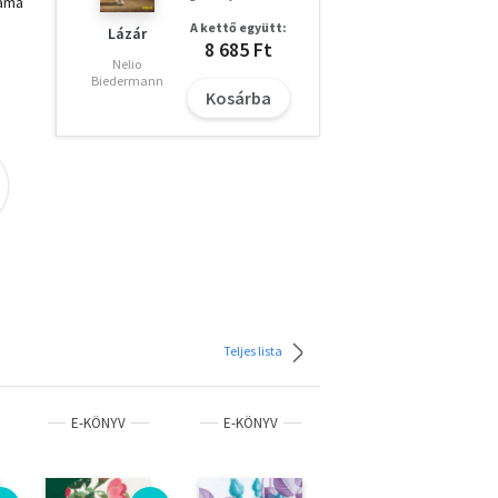
mama
A kettő együtt:
Lázár
k
8 685 Ft
Nelio
odni
Biedermann
ával
Kosárba
.
n
 a
az
Teljes lista
E-KÖNYV
E-KÖNYV
E-KÖNYV