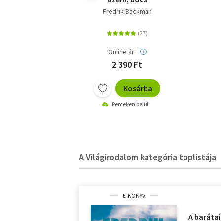
Fredrik Backman
Online ár:
2 390 Ft
Kosárba
Perceken belül
A Világirodalom kategória toplistája
E-KÖNYV
A baráta