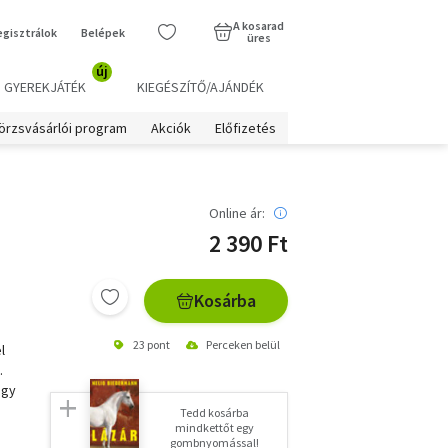
A kosarad
egisztrálok
Belépek
üres
új
GYEREKJÁTÉK
KIEGÉSZÍTŐ/AJÁNDÉK
örzsvásárlói program
Akciók
Előfizetés
Online ár:
2 390 Ft
Kosárba
23 pont
Perceken belül
l
.
egy
Tedd kosárba
mindkettőt egy
gombnyomással!