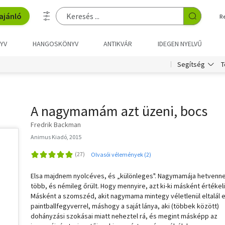
ajánló
R
YV
HANGOSKÖNYV
ANTIKVÁR
IDEGEN NYELVŰ
T
Segítség
A nagymamám azt üzeni, bocs
Fredrik Backman
Animus Kiadó, 2015
Olvasói vélemények (2)
Elsa majdnem nyolcéves, és „különleges". Nagymamája hetvenne
több, és némileg őrült. Hogy mennyire, azt ki-ki másként értékeli
Másként a szomszéd, akit nagymama mintegy véletlenül eltalál 
paintballfegyverrel, máshogy a saját lánya, aki (többek között)
dohányzási szokásai miatt neheztel rá, és megint másképp az