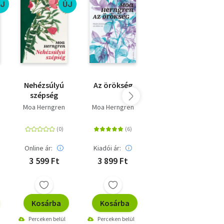
ÚJ
ÚJ
Nehézsúlyú
Az örökség
Fülemüle
szépség
Moa Herngren
Moa Herngren
Kristin Hannah
Online ár:
Kiadói ár:
Kiadói ár:
3 599 Ft
3 899 Ft
3 899 Ft
Kosárba
Kosárba
Kosárba
Perceken belül
Perceken belül
Perceken belül