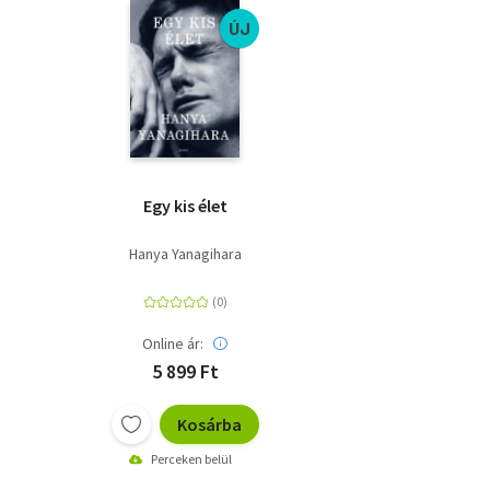
ÚJ
Egy kis élet
Hanya Yanagihara
Online ár:
5 899 Ft
Kosárba
Perceken belül