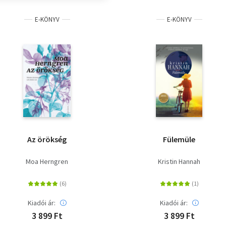
E-KÖNYV
E-KÖNYV
Az örökség
Fülemüle
Moa Herngren
Kristin Hannah
Kiadói ár:
Kiadói ár:
3 899 Ft
3 899 Ft