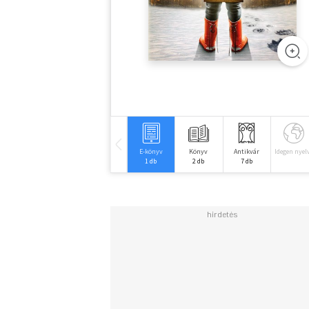
E-könyv
Könyv
Antikvár
Idegen nyel
1 db
2 db
7 db