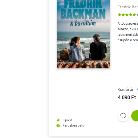
Fredrik B
A többség és
alakot, akik 
legismertebb
csupán a ten
fiatal lány, a
Kiadói ár:
4 090 Ft
0 pont
Perceken belül