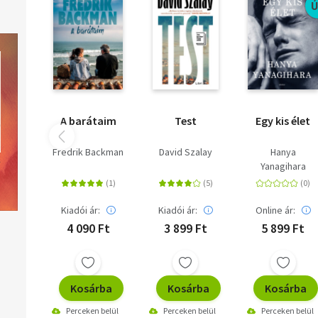
A barátaim
Test
Egy kis élet
Fredrik Backman
David Szalay
Hanya
Yanagihara
Kiadói ár:
Kiadói ár:
Online ár:
4 090 Ft
3 899 Ft
5 899 Ft
Kosárba
Kosárba
Kosárba
Perceken belül
Perceken belül
Perceken belül