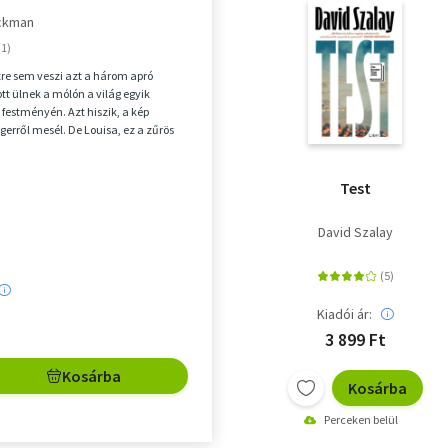
ackman
zre sem veszi azt a három apró
ott ülnek a mólón a világ egyik
 festményén. Azt hiszik, a kép
gerről mesél. De Louisa, ez a zűrös
ki m...
Test
David Szalay
Kiadói ár:
3 899 Ft
Kosárba
Kosárba
Perceken belül