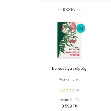
E-KÖNYV
ÚJ
Nehézsúlyú szépség
Moa Herngren
Online ár:
3 599 Ft