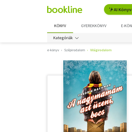
AI Könyv
KÖNYV
GYEREKKÖNYV
E-KÖN
Kategóriák
e-könyv
Szépirodalom
Világirodalom