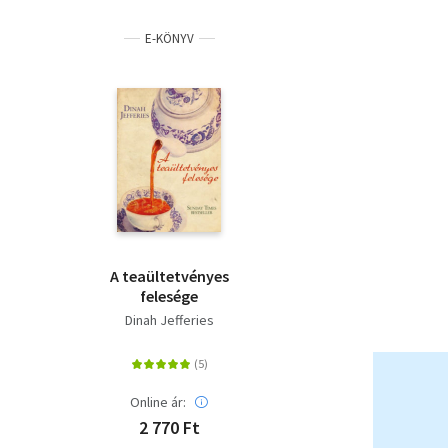
E-KÖNYV
A teaültetvényes
felesége
Dinah Jefferies
Online ár:
2 770 Ft