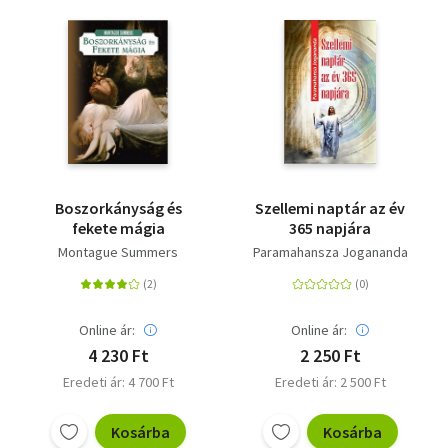
Boszorkányság és
Szellemi naptár az év
fekete mágia
365 napjára
Montague Summers
Paramahansza Jogananda
Online ár:
Online ár:
4 230 Ft
2 250 Ft
Eredeti ár: 4 700 Ft
Eredeti ár: 2 500 Ft
Kosárba
Kosárba