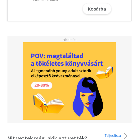
Kosárba
Teljes lista
Mit vettek még, akik ezt vették?