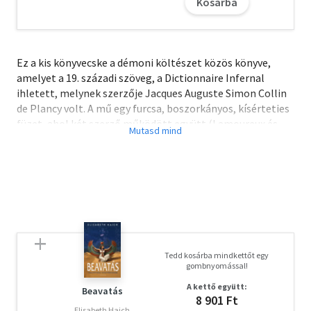
Kosárba
Ez a kis könyvecske a démoni költészet közös könyve,
amelyet a 19. századi szöveg, a Dictionnaire Infernal
ihletett, melynek szerzője Jacques Auguste Simon Collin
de Plancy volt. A mű egy furcsa, boszorkányos, kísérteties
füzet, ahol két szerző működött együtt (Lamoureux és
McCreary), hogy a versek, illetve szövegek
megszülethessenek. Ezekben gyakran keverve saját
hangjukat és személyiségüket. A szövegek egyszerre
komolyak, de telve van vicces fordulatokkal is, amelyeken
az olvasó kétszer is nevethet.
Tedd kosárba mindkettőt egy
gombnyomással!
A kettő együtt:
Beavatás
8 901 Ft
Elisabeth Haich