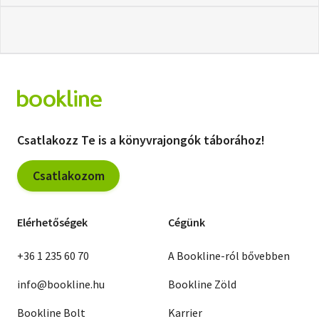
Csatlakozz Te is a könyvrajongók táborához!
Csatlakozom
Elérhetőségek
Cégünk
+36 1 235 60 70
A Bookline-ról bővebben
info@bookline.hu
Bookline Zöld
Bookline Bolt
Karrier