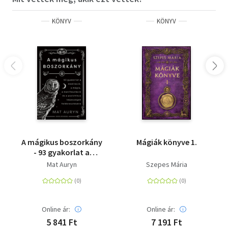
KÖNYV
KÖNYV
A mágikus boszorkány
Mágiák könyve 1.
- 93 gyakorlat a
meditáció, mágia,
Mat Auryn
Szepes Mária
manifesztáció és a
pszichikus képességek
felébresztésére
Online ár:
Online ár:
5 841 Ft
7 191 Ft