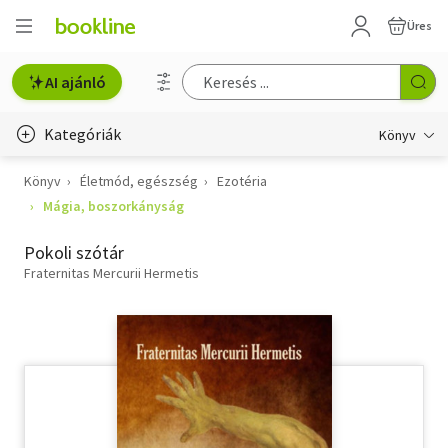
Üres
AI ajánló
Kategóriák
Könyv
Könyv
Életmód, egészség
Ezotéria
Életmód, egészség
Mágia, boszorkányság
Erotika
Pokoli szótár
Gyermek- és ifjúsági
Fraternitas Mercurii Hermetis
Hobbi, szabadidő
Irodalom
Művészet
Szakkönyv