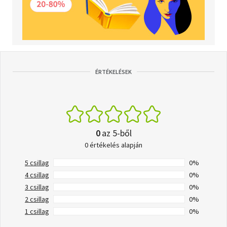
ÉRTÉKELÉSEK
0
az 5-ből
0 értékelés alapján
5 csillag
0%
4 csillag
0%
3 csillag
0%
2 csillag
0%
1 csillag
0%