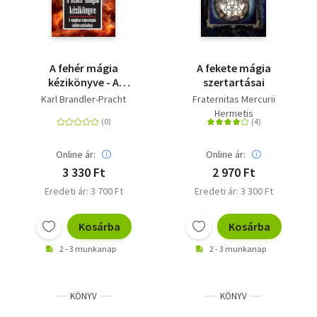
A fehér mágia
A fekete mágia
kézikönyve - A
szertartásai
mágikus képességek
Karl Brandler-Pracht
Fraternitas Mercurii
felébresztéséhez
Hermetis
Online ár:
Online ár:
3 330 Ft
2 970 Ft
Eredeti ár: 3 700 Ft
Eredeti ár: 3 300 Ft
Kosárba
Kosárba
2 - 3 munkanap
2 - 3 munkanap
KÖNYV
KÖNYV