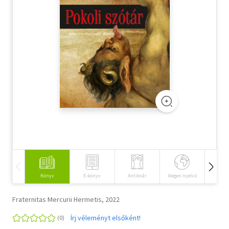
Szótár, nyelvkönyv
Tankönyv, segédkönyv
Társadalomtudomány
Természettudomány
Történelem
Vallás
Könyv
E-könyv
Antikvár
Idegen nyelvű
Hangos
Fraternitas Mercurii Hermetis, 2022
Írj véleményt elsőként!