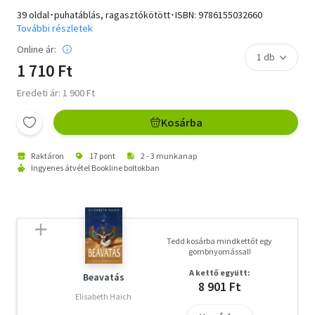
39 oldal･puhatáblás, ragasztókötött･ISBN:
9786155032660
További részletek
Online ár:
1 710 Ft
Eredeti ár: 1 900 Ft
Kosárba
Raktáron
17 pont
2 - 3 munkanap
Ingyenes átvétel Bookline boltokban
Tedd kosárba mindkettőt egy
gombnyomással!
A kettő együtt:
Beavatás
8 901 Ft
Elisabeth Haich