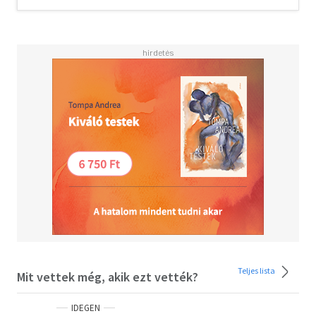
global history - and not just of humankind. Volcanic
eruptions, solar activities, atmospheric, oceanic and other
shifts, as well as anthropogenic behaviour, are
fundamental parts of the past and the present. In this
magnificent and groundbreaking book, we learn about the
origins of our species: about the development of religion
and language and their relationships with the
environment; about how the desire to centralise
agricultural surplus formed the origins of the bureaucratic
state; about how growing demands for harvests resulted
in the increased shipment of enslaved peoples; about how
efforts to understand and manipulate the weather have a
long and deep history. All provide lessons of profound
importance as we face a precarious future of rapid global
warming.<BR><BR>Taking us from the Big Bang to the
present day and beyond, The Earth Transformed forces us
to reckon with humankind's continuing efforts to make
sense of the natural world.<BR>-----<BR>'This is epic,
Teljes lista
Mit vettek még, akik ezt vették?
gripping, original history that leaps off the page'
Sathnam Sanghera, author of Empireland<BR>'All
IDEGEN
Historians aiming to tell a narrative face the problem of