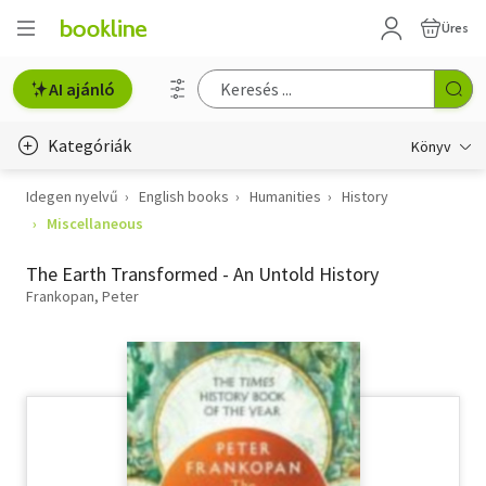
Üres
AI ajánló
Kategóriák
Könyv
Idegen nyelvű
English books
Humanities
History
Életmód, egészség
Miscellaneous
Erotika
The Earth Transformed - An Untold History
Gyermek- és ifjúsági
Frankopan, Peter
Hobbi, szabadidő
Irodalom
Művészet
Szakkönyv