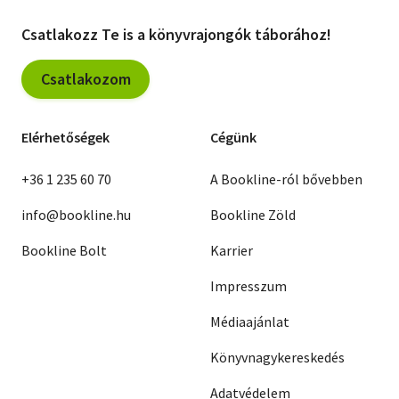
Csatlakozz Te is a könyvrajongók táborához!
Csatlakozom
Elérhetőségek
Cégünk
+36 1 235 60 70
A Bookline-ról bővebben
info@bookline.hu
Bookline Zöld
Bookline Bolt
Karrier
Impresszum
Médiaajánlat
Könyvnagykereskedés
Adatvédelem