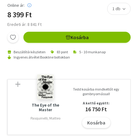
Online ár:
8 399 Ft
Eredeti ár: 8 841 Ft
Kosárba
Beszállítói készleten
83 pont
5 - 10 munkanap
Ingyenes átvétel Bookline boltokban
Tedd kosárba mindkettőt egy
gombnyomással!
A kettő együtt:
The Eye of the
16 750 Ft
Master
Pasquinelli, Matteo
Kosárba