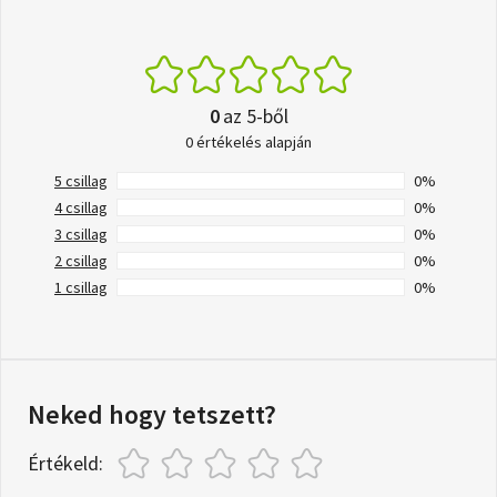
0
az 5-ből
0 értékelés alapján
5 csillag
0%
4 csillag
0%
3 csillag
0%
2 csillag
0%
1 csillag
0%
Neked hogy tetszett?
Értékeld: