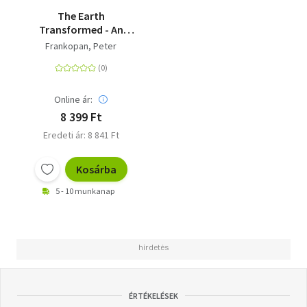
The Earth
Transformed - An
Untold History
Frankopan, Peter
Online ár:
8 399 Ft
Eredeti ár: 8 841 Ft
Kosárba
5 - 10 munkanap
ÉRTÉKELÉSEK