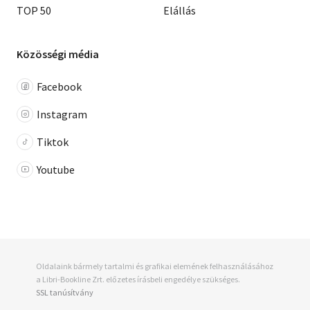
TOP 50
Elállás
Közösségi média
Facebook
Instagram
Tiktok
Youtube
Oldalaink bármely tartalmi és grafikai elemének felhasználásához
a Libri-Bookline Zrt. előzetes írásbeli engedélye szükséges.
SSL tanúsítvány