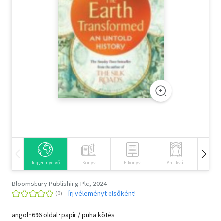
Szótár, nyelvkönyv
Tankönyv, segédkönyv
Társadalomtudomány
Természettudomány
Történelem
Vallás
Idegen nyelvű
Könyv
E-könyv
Antikvár
Hangos
Bloomsbury Publishing Plc, 2024
Írj véleményt elsőként!
angol･696 oldal･papír / puha kötés