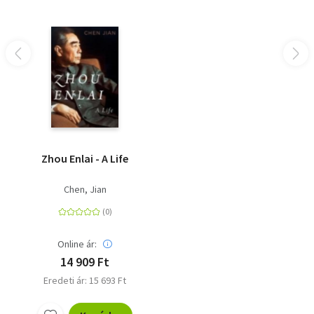
when exactly to start it. Only Peter Frankopan would go
back 2.5 billion years to the Great Oxidation Event' Tom
Holland<BR><BR>A 2023 HIGHLIGHT FOR: BBC NEWS *
SUNDAY TIMES CULTURE * FINANCIAL TIMES * NEW
EUROPEAN * GUARDIAN * NEW STATESMAN * THE TIMES *
THE WEEK * WATERSTONES * BLACKWELL'S
Zhou Enlai - A Life
Chen, Jian
Online ár:
14 909 Ft
Eredeti ár: 15 693 Ft