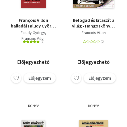
François Villon
Befogad és kitaszít a
balladái Faludy György
világ - Hangoskönyv -
átköltésében - Helikon
Villon versei és
Faludy György
Francois Villon
Zsebkönyvek 111.
balladái
Francois Villon
Előjegyezhető
Előjegyezhető
Előjegyzem
Előjegyzem
KÖNYV
KÖNYV