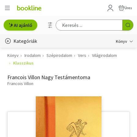
Üres
AI ajánló
Kategóriák
Könyv
Könyv
Irodalom
Szépirodalom
Vers
Világirodalom
Életmód, egészség
Klasszikus
Erotika
Francois Villon Nagy Testámentoma
Gyermek- és ifjúsági
Francois Villon
Hobbi, szabadidő
Irodalom
Művészet
Szakkönyv