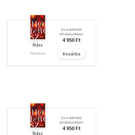
Ez is elérhető
kínálatunkban:
4 950 Ft
Íliász
Kosárba
Homérosz
Ez is elérhető
kínálatunkban:
4 950 Ft
Íliász