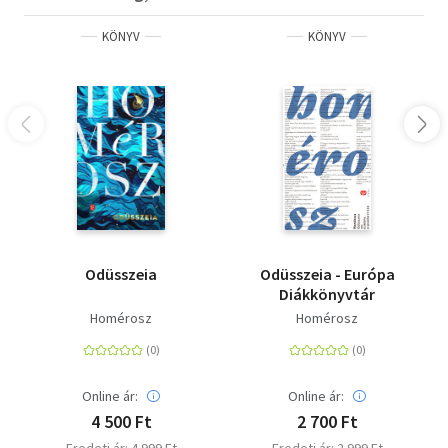
KÖNYV
KÖNYV
Odüsszeia
Odüsszeia - Európa
Diákkönyvtár
Homérosz
Homérosz
Online ár:
Online ár:
4 500 Ft
2 700 Ft
Eredeti ár: 4 999 Ft
Eredeti ár: 2 999 Ft