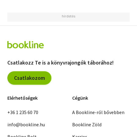
Csatlakozz Te is a könyvrajongók táborához!
Csatlakozom
Elérhetőségek
Cégünk
+36 1 235 60 70
A Bookline-ról bővebben
info@bookline.hu
Bookline Zöld
Bookline Bolt
Karrier