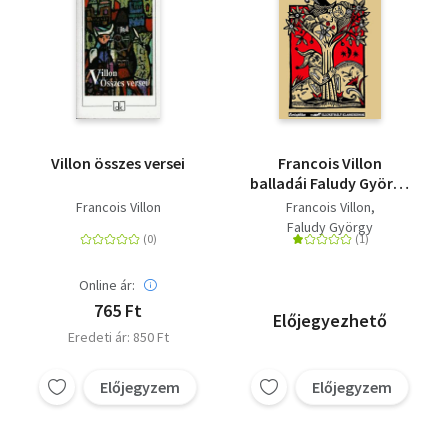
Villon összes versei
Francois Villon
balladái Faludy György
átköltésében
Francois Villon
Francois Villon
Faludy György
Online ár:
765 Ft
Előjegyezhető
Eredeti ár: 850 Ft
Előjegyzem
Előjegyzem