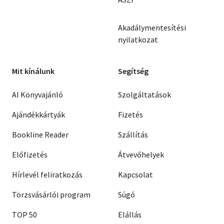
Akadálymentesítési
nyilatkozat
Mit kínálunk
Segítség
AI Könyvajánló
Szolgáltatások
Ajándékkártyák
Fizetés
Bookline Reader
Szállítás
Előfizetés
Átvevőhelyek
Hírlevél feliratkozás
Kapcsolat
Törzsvásárlói program
Súgó
TOP 50
Elállás