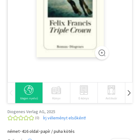
Szótár, nyelvkönyv
Tankönyv, segédkönyv
Társadalomtudomány
Természettudomány
Történelem
Vallás
Idegen nyelvű
Könyv
E-könyv
Antikvár
Hangos
Diogenes Verlag AG, 2025
Írj véleményt elsőként!
német･416 oldal･papír / puha kötés