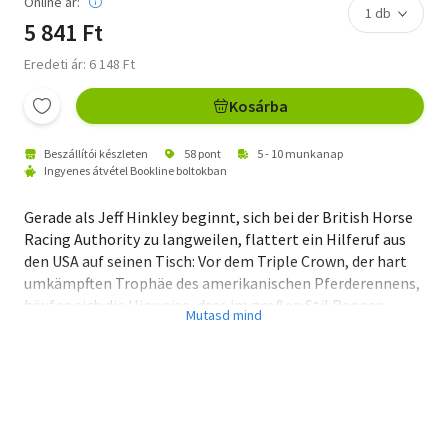
Online ár:
5 841 Ft
Eredeti ár: 6 148 Ft
Kosárba
Beszállítói készleten
58 pont
5 - 10 munkanap
Ingyenes átvétel Bookline boltokban
Gerade als Jeff Hinkley beginnt, sich bei der British Horse
Racing Authority zu langweilen, flattert ein Hilferuf aus
den USA auf seinen Tisch: Vor dem Triple Crown, der hart
umkämpften Trophäe des amerikanischen Pferderennens,
häufen sich die Hinweise, dass im großen Stil Rennen
manipuliert werden. Als bei einer Razzia ein Trainer
ermordet wird und nur wenig später alle seine Pferde
verschwinden, beschließt Hinkley, auf amerikanischem
Turf undercover zu gehen - mit ungeahnten Folgen.