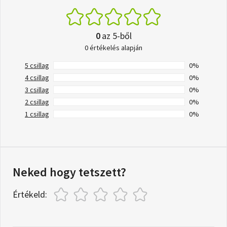
0
az 5-ből
0 értékelés alapján
5 csillag
0%
4 csillag
0%
3 csillag
0%
2 csillag
0%
1 csillag
0%
Neked hogy tetszett?
Értékeld: