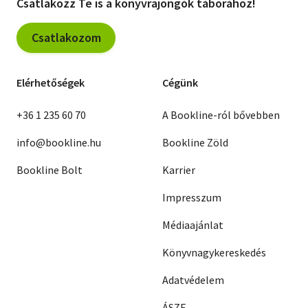
Csatlakozz Te is a könyvrajongók táborához!
Csatlakozom
Elérhetőségek
Cégünk
+36 1 235 60 70
A Bookline-ról bővebben
info@bookline.hu
Bookline Zöld
Bookline Bolt
Karrier
Impresszum
Médiaajánlat
Könyvnagykereskedés
Adatvédelem
ÁSZF