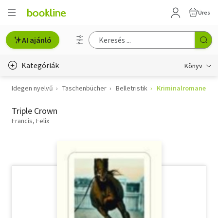
Üres
AI ajánló
Kategóriák
Könyv
Idegen nyelvű
Taschenbücher
Belletristik
Kriminalromane
Életmód, egészség
Triple Crown
Erotika
Francis, Felix
Gyermek- és ifjúsági
Hobbi, szabadidő
Irodalom
Művészet
Szakkönyv