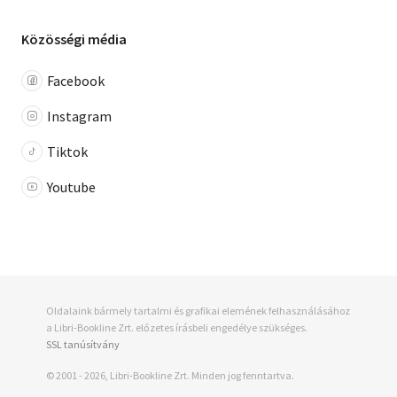
Közösségi média
Facebook
Instagram
Tiktok
Youtube
Oldalaink bármely tartalmi és grafikai elemének felhasználásához
a Libri-Bookline Zrt. előzetes írásbeli engedélye szükséges.
SSL tanúsítvány
© 2001 - 2026, Libri-Bookline Zrt. Minden jog fenntartva.