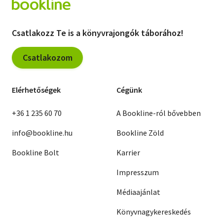
Csatlakozz Te is a könyvrajongók táborához!
Csatlakozom
Elérhetőségek
Cégünk
+36 1 235 60 70
A Bookline-ról bővebben
info@bookline.hu
Bookline Zöld
Bookline Bolt
Karrier
Impresszum
Médiaajánlat
Könyvnagykereskedés