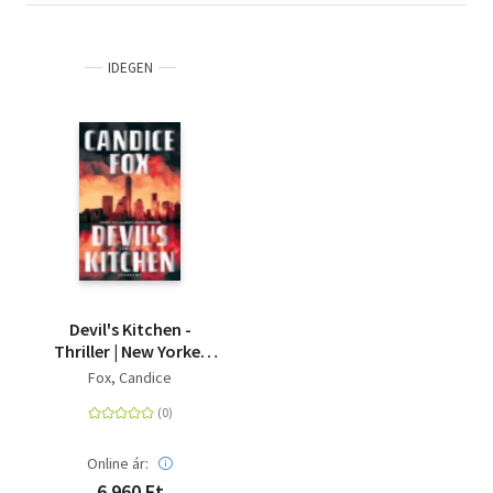
IDEGEN
Devil's Kitchen -
Thriller | New Yorker
Feuerwehrleute auf
Fox, Candice
Beutezug
Online ár:
6 960 Ft