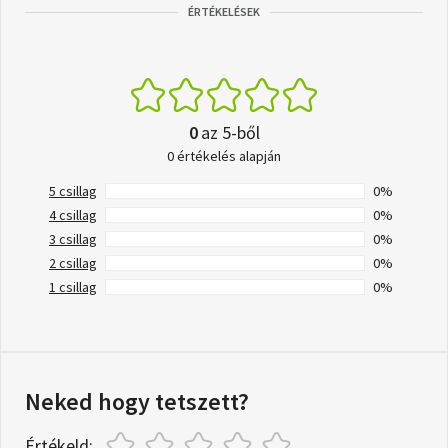
ÉRTÉKELÉSEK
0
az 5-ből
0 értékelés alapján
5 csillag
0%
4 csillag
0%
3 csillag
0%
2 csillag
0%
1 csillag
0%
Neked hogy tetszett?
Értékeld: