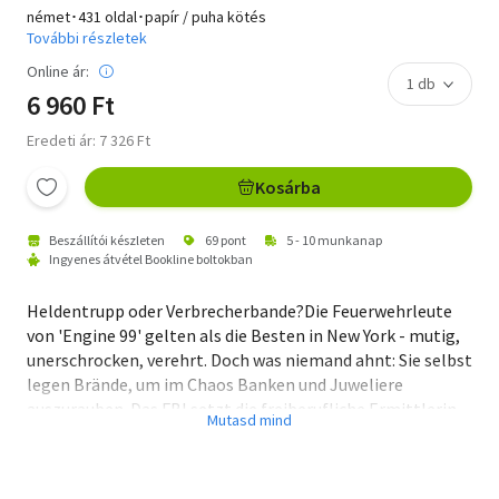
német･431 oldal･papír / puha kötés
További részletek
Online ár:
6 960 Ft
Eredeti ár: 7 326 Ft
Kosárba
Beszállítói készleten
69 pont
5 - 10 munkanap
Ingyenes átvétel Bookline boltokban
Heldentrupp oder Verbrecherbande?Die Feuerwehrleute
von 'Engine 99' gelten als die Besten in New York - mutig,
unerschrocken, verehrt. Doch was niemand ahnt: Sie selbst
legen Brände, um im Chaos Banken und Juweliere
auszurauben. Das FBI setzt die freiberufliche Ermittlerin
Andy Nearland auf die Truppe an. Undercover muss sie sich
in einer gefährlichen Männerwelt behaupten - stets
zwischen Vertrauen und Verrat, Loyalität und Lüge. Doch