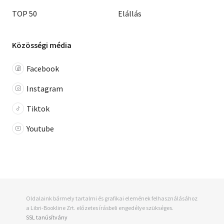
TOP 50
Elállás
Közösségi média
Facebook
Instagram
Tiktok
Youtube
Oldalaink bármely tartalmi és grafikai elemének felhasználásához
a Libri-Bookline Zrt. előzetes írásbeli engedélye szükséges.
SSL tanúsítvány