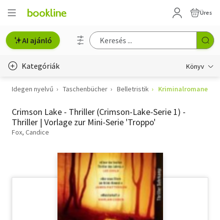
Üres
AI ajánló
Kategóriák
Könyv
Idegen nyelvű
Taschenbücher
Belletristik
Kriminalromane
Életmód, egészség
Crimson Lake - Thriller (Crimson-Lake-Serie 1) -
Erotika
Thriller | Vorlage zur Mini-Serie 'Troppo'
Gyermek- és ifjúsági
Fox, Candice
Hobbi, szabadidő
Irodalom
Művészet
Szakkönyv