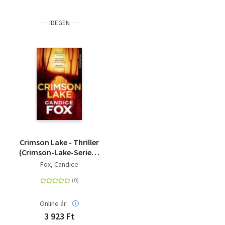
Entführung beschuldigt, trifft auf Amanda Pharrell, die
ganz genau weiß, was es heißt, Staatsfeind Nr. 1 zu sein.
IDEGEN
Nun tun sich die beiden Außenseiter zusammen und
arbeiten als Privatdetektive.
Die Bücher erzählen eigenständige Fälle und können
unabhängig voneinander gelesen werden.
Crimson Lake - Thriller
(Crimson-Lake-Serie 1)
- Thriller | Vorlage zur
Fox, Candice
Mini-Serie 'Troppo'
Online ár:
3 923 Ft