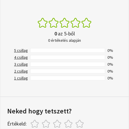
0
az 5-ből
0 értékelés alapján
5 csillag
0%
4 csillag
0%
3 csillag
0%
2 csillag
0%
1 csillag
0%
Neked hogy tetszett?
Értékeld: