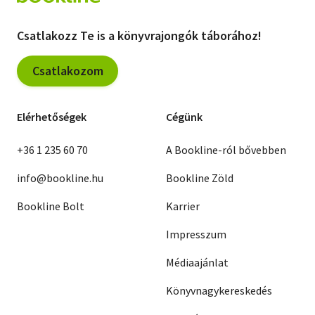
Csatlakozz Te is a könyvrajongók táborához!
Csatlakozom
Elérhetőségek
Cégünk
+36 1 235 60 70
A Bookline-ról bővebben
info@bookline.hu
Bookline Zöld
Bookline Bolt
Karrier
Impresszum
Médiaajánlat
Könyvnagykereskedés