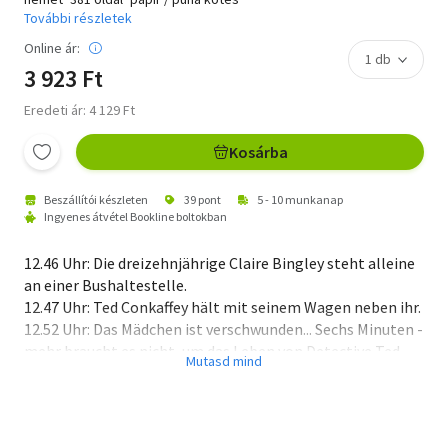
További részletek
Online ár:
3 923 Ft
Eredeti ár: 4 129 Ft
Kosárba
Beszállítói készleten
39 pont
5 - 10 munkanap
Ingyenes átvétel Bookline boltokban
12.46 Uhr: Die dreizehnjährige Claire Bingley steht alleine
an einer Bushaltestelle.
12.47 Uhr: Ted Conkaffey hält mit seinem Wagen neben ihr.
12.52 Uhr: Das Mädchen ist verschwunden...
Sechs Minuten -
mehr braucht es nicht, um das Leben von Detective Ted
Conkaffey vollständig zu ruinieren. Die Anklage gegen ihn
wird zwar aus Mangel an Beweisen fallengelassen, doch
alle Welt glaubt zu wissen, dass einzig und allein er es
gewesen ist, der Claire entführt hat. Um der