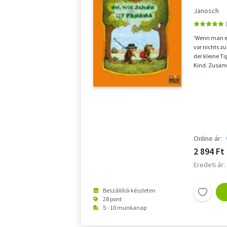
der klein
Janosch
Vierfarbi
'Wenn man e
vor nichts zu
der kleine Ti
Kind. Zusam
stark, stark w
Online ár:
2 894 Ft
Eredeti ár:
Beszállítói készleten
28 pont
5 - 10 munkanap