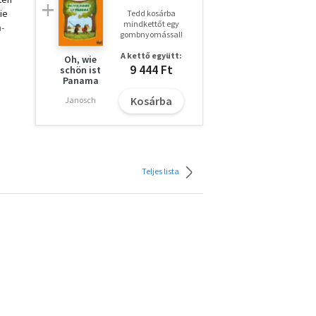
ie
Tedd kosárba
mindkettőt egy
n-
gombnyomással!
A kettő együtt:
Oh, wie
9 444 Ft
te,
schön ist
Panama
Kosárba
Janosch
Teljes lista