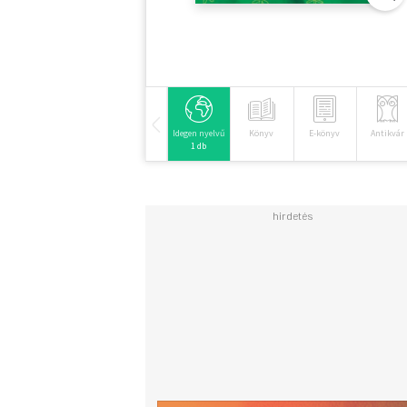
Idegen nyelvű
Könyv
E-könyv
Antikvár
1 db