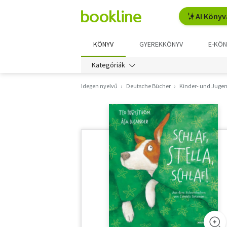
AI Könyv
KÖNYV
GYEREKKÖNYV
E-KÖN
Kategóriák
Idegen nyelvű
Deutsche Bücher
Kinder- und Juge