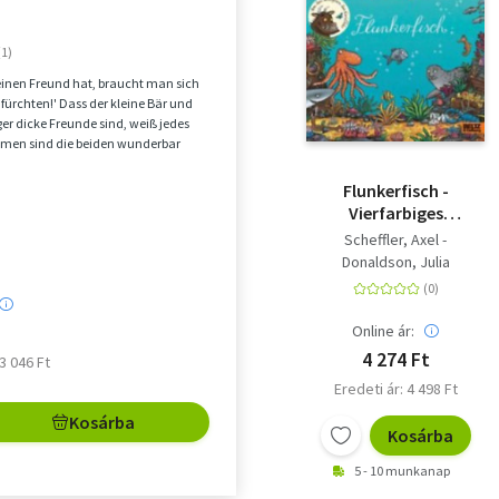
e Bär nach Panama reisen.
ges Bilderbuch
inen Freund hat, braucht man sich
 fürchten!' Dass der kleine Bär und
ger dicke Freunde sind, weiß jedes
men sind die beiden wunderbar
...
Flunkerfisch -
Vierfarbiges
Pappbilderbuch
Scheffler, Axel -
Donaldson, Julia
Online ár:
4 274 Ft
 3 046 Ft
Eredeti ár: 4 498 Ft
Kosárba
Kosárba
5 - 10 munkanap