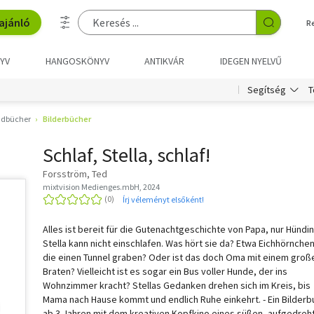
ajánló
R
YV
HANGOSKÖNYV
ANTIKVÁR
IDEGEN NYELVŰ
T
Segítség
ndbücher
Bilderbücher
Schlaf, Stella, schlaf!
Forsström, Ted
mixtvision Medienges.mbH, 2024
Írj véleményt elsőként!
Alles ist bereit für die Gutenachtgeschichte von Papa, nur Hündin
Stella kann nicht einschlafen. Was hört sie da? Etwa Eichhörnchen
die einen Tunnel graben? Oder ist das doch Oma mit einem groß
Braten? Vielleicht ist es sogar ein Bus voller Hunde, der ins
Wohnzimmer kracht? Stellas Gedanken drehen sich im Kreis, bis
Mama nach Hause kommt und endlich Ruhe einkehrt. - Ein Bilderb
ab 3 Jahren mit dem kreativen Kopfkino eines süßen, aufgedreh