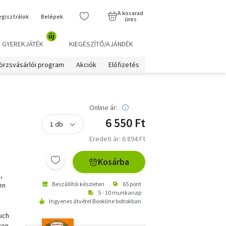
A kosarad
egisztrálok
Belépek
üres
új
GYEREKJÁTÉK
KIEGÉSZÍTŐ/AJÁNDÉK
örzsvásárlói program
Akciók
Előfizetés
Online ár:
6 550 Ft
Eredeti ár: 6 894 Ft
Kosárba
,
Beszállítói készleten
65 pont
en
5 - 10 munkanap
Ingyenes átvétel Bookline boltokban
uch
ten