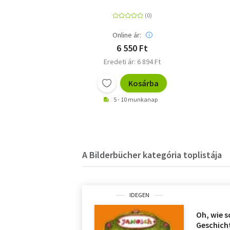
Online ár:
6 550 Ft
Eredeti ár: 6 894 Ft
Kosárba
5 - 10 munkanap
A Bilderbücher kategória toplistája
IDEGEN
Oh, wie s
Geschicht