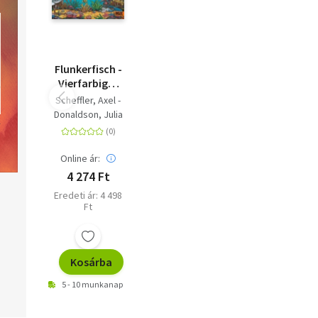
Flunkerfisch -
Vierfarbiges
Pappbilderbuch
Scheffler, Axel -
Donaldson, Julia
Online ár:
4 274 Ft
Eredeti ár: 4 498
Ft
Kosárba
5 - 10 munkanap