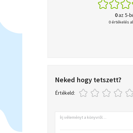
0
az 5-b
0 értékelés a
Neked hogy tetszett?
Értékeld: