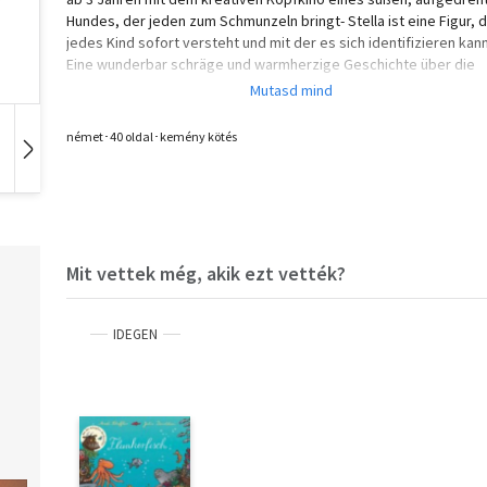
Hundes, der jeden zum Schmunzeln bringt- Stella ist eine Figur, d
jedes Kind sofort versteht und mit der es sich identifizieren kan
Eine wunderbar schräge und warmherzige Geschichte über die
vielen Ablenkungen beim Einschlafen, die alle Eltern nur allzu gut
kennen. Und Kinder erst recht- Eine witzige Gute-Nacht-Geschich
die perfekt als Einschlafritual vorgelesen werden kann
német･40 oldal･kemény kötés
Hangoskönyv
Film
Zene
Mit vettek még, akik ezt vették?
IDEGEN