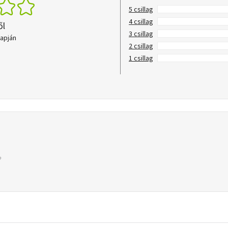
5 csillag
4 csillag
ől
3 csillag
lapján
2 csillag
1 csillag