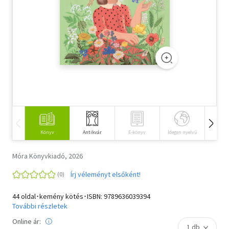
Szótár, nyelvkönyv
Tankönyv, segédkönyv
Társadalomtudomány
Természettudomány
Történelem
Vallás
Könyv
Antikvár
E-könyv
Idegen nyelvű
Hangos
Móra Könyvkiadó, 2026
Írj véleményt elsőként!
44 oldal･kemény kötés･ISBN:
9789636039394
További részletek
Online ár: