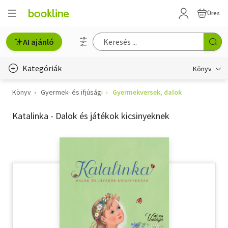
Üres
AI ajánló
Kategóriák
Könyv
Könyv
Gyermek- és ifjúsági
Gyermekversek, dalok
Életmód, egészség
Katalinka - Dalok és játékok kicsinyeknek
Erotika
Gyermek- és ifjúsági
Hobbi, szabadidő
Irodalom
Művészet
Szakkönyv