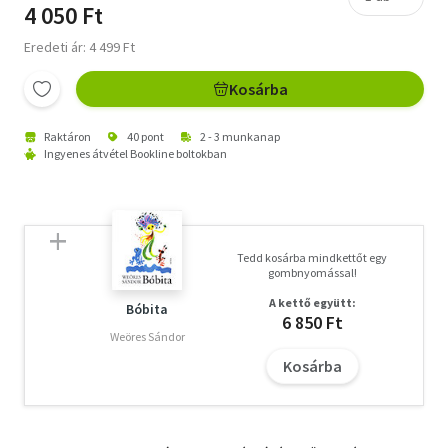
4 050 Ft
Eredeti ár: 4 499 Ft
Kosárba
Raktáron
40 pont
2 - 3 munkanap
Ingyenes átvétel Bookline boltokban
Tedd kosárba mindkettőt egy
gombnyomással!
A kettő együtt:
Bóbita
6 850 Ft
Weöres Sándor
Kosárba