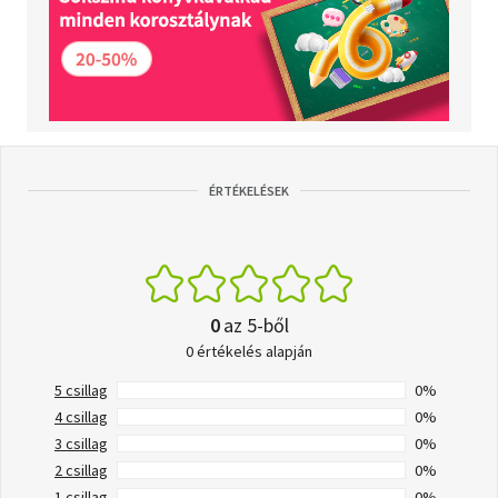
ÉRTÉKELÉSEK
0
az 5-ből
0 értékelés alapján
5 csillag
0%
4 csillag
0%
3 csillag
0%
2 csillag
0%
1 csillag
0%