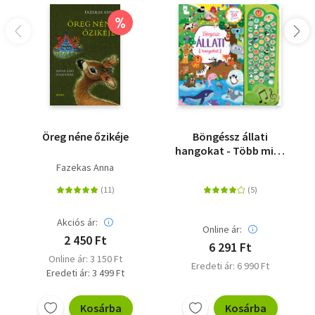
%
Öreg néne őzikéje
Böngéssz állati
hangokat - Több mint
50 hang
Fazekas Anna
Akciós ár:
Online ár:
2 450 Ft
6 291 Ft
Online ár: 3 150 Ft
Eredeti ár: 6 990 Ft
Eredeti ár: 3 499 Ft
Kosárba
Kosárba