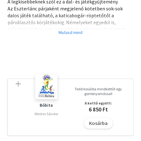
A legkisebbeknek szól ez a dal- és játékgyűjtemény.
Az Eszterlánc párjaként megjelenő kötetben sok-sok
dalos játék található, a katicabogár-röptetőtől a
párválasztós körjátékokig. Némelyeket egyedül is,
másokat párban vagy nagyobb gyerekcsoporttal lehet
játszani ? ez a klasszikus gyűjtemény tehát nemcsak a
szülőknek, hanem a pedagógusoknak is remek ötlettár.
Forrai Katalin zenepedagógus számos kiadást megért
kötete a Vintage könyvcsalád részeként jelenik meg, K.
Lukáts Kató eredeti illusztrációival.
Tedd kosárba mindkettőt egy
gombnyomással!
A kettő együtt:
Bóbita
6 850 Ft
Weöres Sándor
Kosárba