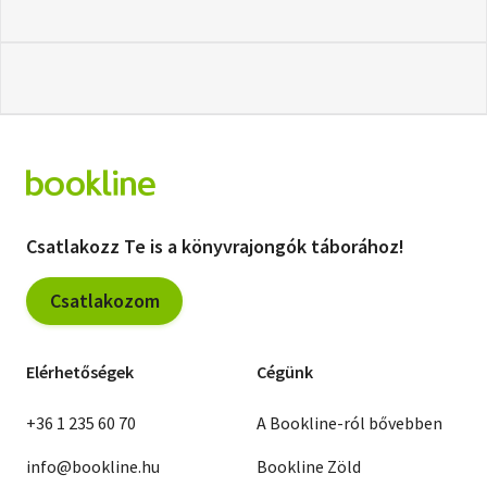
Csatlakozz Te is a könyvrajongók táborához!
Csatlakozom
Elérhetőségek
Cégünk
+36 1 235 60 70
A Bookline-ról bővebben
info@bookline.hu
Bookline Zöld