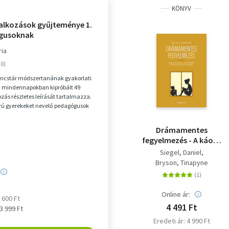
KÖNYV
alkozások gyűjteménye 1.
ógusoknak
ria
ncstár módszertanának gyakorlati
a mindennapokban kipróbált 49
zás részletes leírását tartalmazza.
orú gyerekeket nevelő pedagógusok
t hasz...
Drámamentes
fegyelmezés - A káosz
lecsillapítása és a
Siegel, Daniel
fejlődő gyermeki elme
Bryson, Tinapyne
integrált szemléletű
gondozása
Online ár:
3 600 Ft
4 491 Ft
 3 999 Ft
Eredeti ár: 4 990 Ft