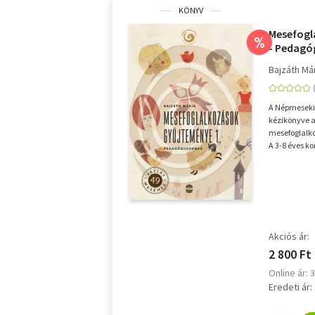
KÖNYV
Mesefogl
%
- Pedag
Bajzáth Má
A Népmeseki
kézikönyve 
mesefoglalko
A 3-8 éves k
számára nyúj
Akciós ár:
2 800 Ft
Online ár: 
Eredeti ár: