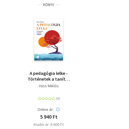
KÖNYV
A pedagógia lelke -
Történetek a tanítás
világából
Vass Miklós
Online ár:
5 940 Ft
Kiadói ár: 6 600 Ft