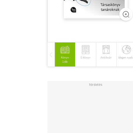
Könyv
E-könyv
Antikvár
Idegen nyel
1 db