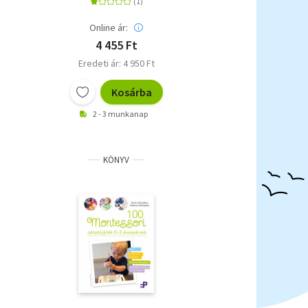
Online ár:
4 455 Ft
Eredeti ár: 4 950 Ft
Kosárba
2 - 3 munkanap
KÖNYV