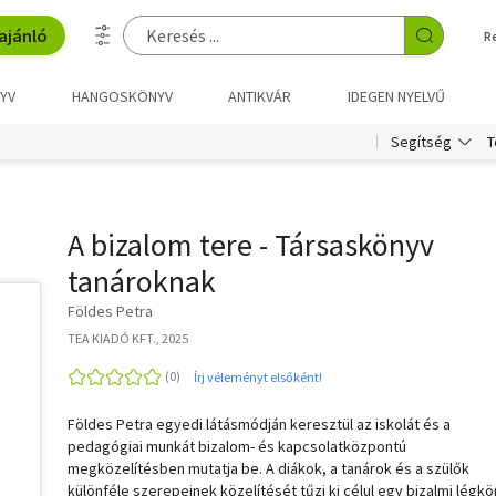
ajánló
R
YV
HANGOSKÖNYV
ANTIKVÁR
IDEGEN NYELVŰ
T
Segítség
A bizalom tere - Társaskönyv
tanároknak
Földes Petra
TEA KIADÓ KFT., 2025
Írj véleményt elsőként!
Földes Petra egyedi látásmódján keresztül az iskolát és a
pedagógiai munkát bizalom- és kapcsolatközpontú
megközelítésben mutatja be. A diákok, a tanárok és a szülők
különféle szerepeinek közelítését tűzi ki célul egy bizalmi légkö