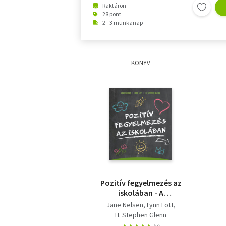
Raktáron
28 pont
2 - 3 munkanap
KÖNYV
Pozitív fegyelmezés az
iskolában - A
kölcsönös tisztelet, az
Jane Nelsen
Lynn Lott
együttműködés és a
H. Stephen Glenn
felelősségteljes