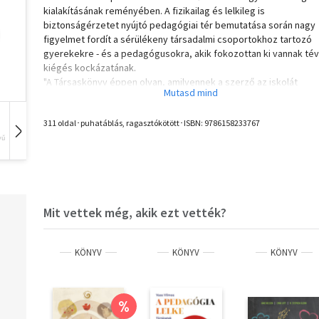
kialakításának reményében. A fizikailag és lelkileg is
biztonságérzetet nyújtó pedagógiai tér bemutatása során nagy
figyelmet fordít a sérülékeny társadalmi csoportokhoz tartozó
gyerekekre - és a pedagógusokra, akik fokozottan ki vannak tév
kiégés kockázatának.
"A Társaskönyv éppen olyan, amilyennek a szerző az iskolát
elképzeli: együtt gondolkodó, inspiráló, kapcsolatorientált, és
rendkívül gyakorlatias, sok valódi esettel és példával. A 21. száz
311 oldal･puhatáblás, ragasztókötött･ISBN:
9786158233767
változásról szól, ez a könyv a változásba beleszédült világ köz
mutat fel örök értékeket."
vű
Hangoskönyv
Film
Zene
Gyarmathy Éva
Mit vettek még, akik ezt vették?
KÖNYV
KÖNYV
KÖNYV
%