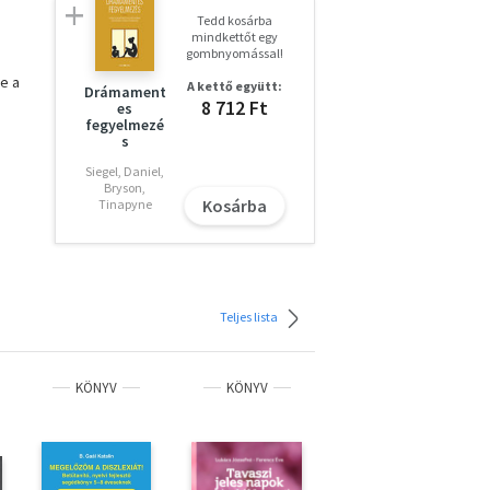
Tedd kosárba
mindkettőt egy
gombnyomással!
e a
A kettő együtt:
Drámament
8 712 Ft
es
fegyelmezé
s
ad a
Siegel, Daniel,
Bryson,
epén
Kosárba
Tinapyne
Teljes lista
KÖNYV
KÖNYV
KÖNYV