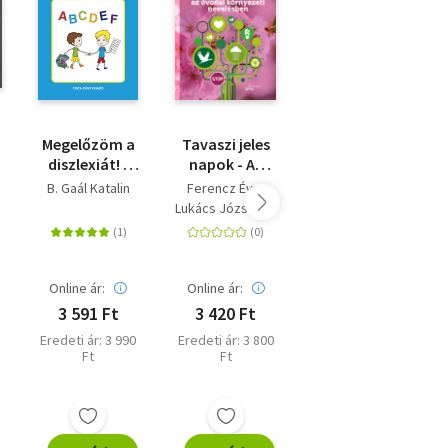
Megelőzöm a
Tavaszi jeles
Konzervatív
diszlexiát! -
napok - Az
iskola
Betűtanító,
óvodai
B. Gaál Katalin
Ferencz Éva
Nicholas Tate
nyelvi
környezeti
Lukács Józsefné
fejlesztő
nevelésben
és
segédkönyv 5-
8 éveseknek
es
Online ár:
Online ár:
Online ár:
3 591 Ft
3 420 Ft
4 455 Ft
Eredeti ár: 3 990
Eredeti ár: 3 800
Eredeti ár: 4 950
Ft
Ft
Ft