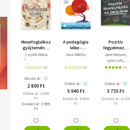
Mesefoglalkozások
A pedagógia
Pozitív
gyűjteménye
lelke -
fegyelmezés
1. -
Történetek a
az iskolában -
Bajzáth Mária
Vass Miklós
Jane Nelsen
Pedagógusoknak
tanítás
A kölcsönös
Lynn Lott
világából
tisztelet, az
H. Stephen
együttműköd
Glenn
és a
Akciós ár:
felelősségtelj
Online ár:
Online ár:
2 800 Ft
gondolkodás
5 940 Ft
3 735 Ft
Online ár: 3 600
kialakítása a
Ft
Kiadói ár: 6 600
Eredeti ár: 4 150
tanítás során
Ft
Ft
Eredeti ár: 3 999
Ft