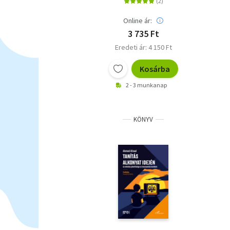
gondolkodás
kialakítása a tanítás
Online ár:
során
3 735 Ft
Eredeti ár: 4 150 Ft
Kosárba
2 - 3 munkanap
KÖNYV