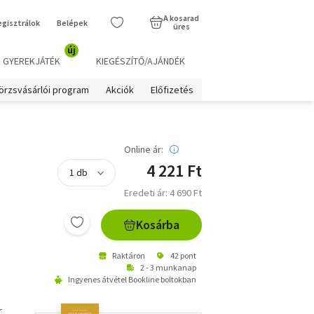
A kosarad
egisztrálok
Belépek
üres
új
GYEREKJÁTÉK
KIEGÉSZÍTŐ/AJÁNDÉK
örzsvásárlói program
Akciók
Előfizetés
Online ár:
4 221 Ft
Eredeti ár: 4 690 Ft
Kosárba
Raktáron
42 pont
2 - 3 munkanap
Ingyenes átvétel Bookline boltokban
r