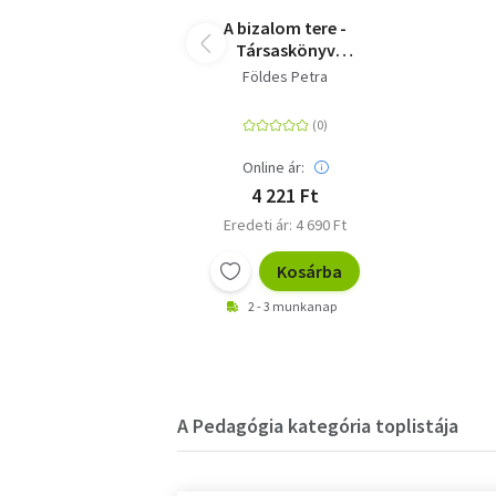
A bizalom tere -
Társaskönyv
tanároknak
Földes Petra
Online ár:
4 221 Ft
Eredeti ár: 4 690 Ft
Kosárba
2 - 3 munkanap
A Pedagógia kategória toplistája