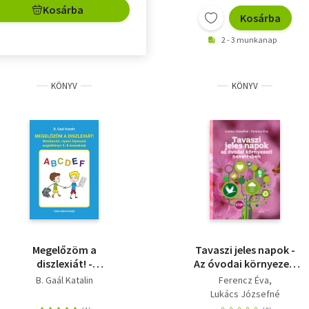
Kosárba
Kosárba
2 - 3 munkanap
KÖNYV
KÖNYV
Megelőzöm a
Tavaszi jeles napok -
diszlexiát! -
Az óvodai környezeti
Betűtanító, nyelvi
nevelésben
B. Gaál Katalin
Ferencz Éva
fejlesztő segédkönyv
Lukács Józsefné
5-8 éveseknek