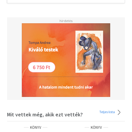
pedig Szepessy Zsófinak.
Micsoda NagymeNŐK - ezúttal kismeNŐKnek!
Teljes lista
Mit vettek még, akik ezt vették?
KÖNYV
KÖNYV