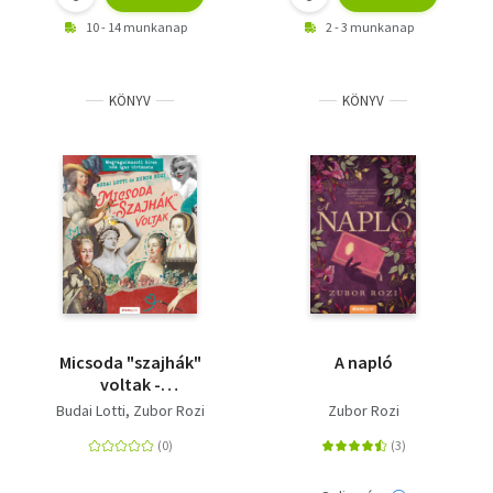
10 - 14 munkanap
2 - 3 munkanap
KÖNYV
KÖNYV
Micsoda "szajhák"
A napló
voltak -
Megrágalmazott híres
Budai Lotti
Zubor Rozi
Zubor Rozi
nők igaz története