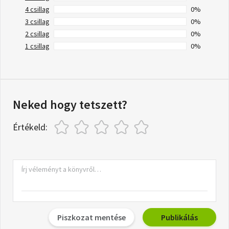
4 csillag
0%
3 csillag
0%
2 csillag
0%
1 csillag
0%
Neked hogy tetszett?
Értékeld:
Piszkozat mentése
Publikálás