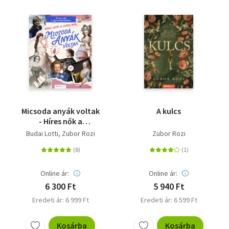
Micsoda anyák voltak
A kulcs
- Híres nők a
gyerekszobában
Budai Lotti
Zubor Rozi
Zubor Rozi
Online ár:
Online ár:
6 300 Ft
5 940 Ft
Eredeti ár: 6 999 Ft
Eredeti ár: 6 599 Ft
Kosárba
Kosárba