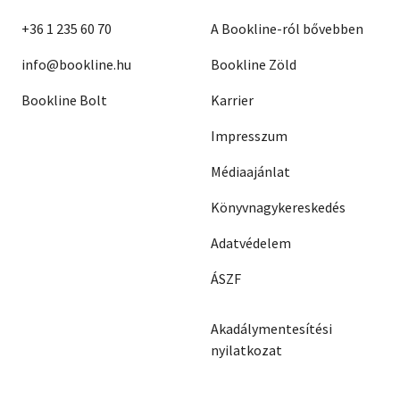
+36 1 235 60 70
A Bookline-ról bővebben
info@bookline.hu
Bookline Zöld
Bookline Bolt
Karrier
Impresszum
Médiaajánlat
Könyvnagykereskedés
Adatvédelem
ÁSZF
Akadálymentesítési
nyilatkozat