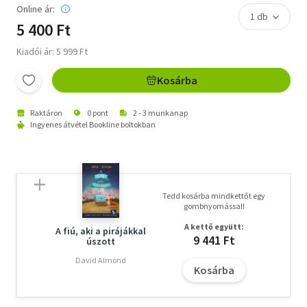
Online ár:
5 400 Ft
Kiadói ár: 5 999 Ft
Kosárba
Raktáron
0 pont
2 - 3 munkanap
Ingyenes átvétel Bookline boltokban
Tedd kosárba mindkettőt egy
gombnyomással!
A kettő együtt:
A fiú, aki a pirájákkal
9 441 Ft
úszott
David Almond
Kosárba