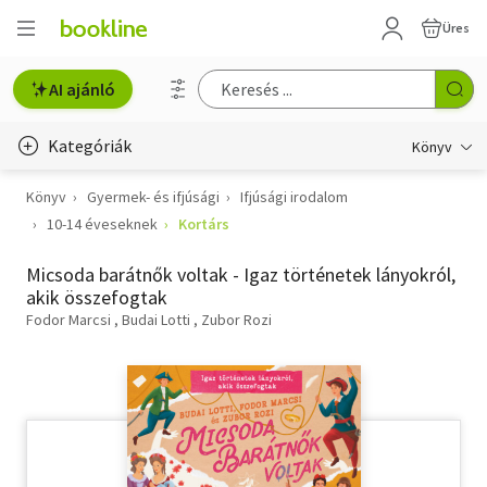
Üres
AI ajánló
Kategóriák
Könyv
Könyv
Gyermek- és ifjúsági
Ifjúsági irodalom
Életmód, egészség
10-14 éveseknek
Kortárs
Erotika
Micsoda barátnők voltak - Igaz történetek lányokról,
Gyermek- és ifjúsági
akik összefogtak
Fodor Marcsi
Budai Lotti
Zubor Rozi
Hobbi, szabadidő
Irodalom
Művészet
Szakkönyv