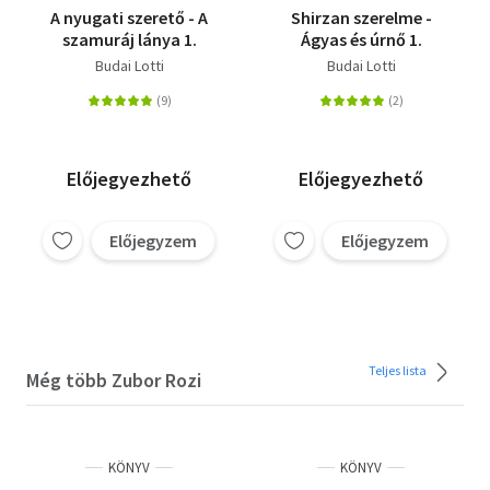
A nyugati szerető - A
Shirzan szerelme -
szamuráj lánya 1.
Ágyas és úrnő 1.
Budai Lotti
Budai Lotti
Előjegyezhető
Előjegyezhető
Előjegyzem
Előjegyzem
Teljes lista
Még több Zubor Rozi
KÖNYV
KÖNYV