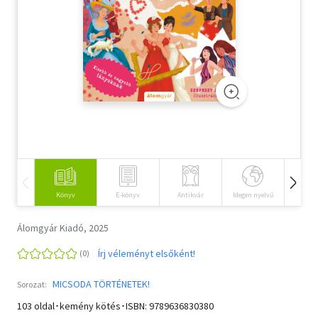
Szótár, nyelvkönyv
Tankönyv, segédkönyv
Társadalomtudomány
Természettudomány
Történelem
Vallás
Könyv
E-könyv
Antikvár
Idegen nyelvű
Hangos
Álomgyár Kiadó, 2025
Írj véleményt elsőként!
MICSODA TÖRTÉNETEK!
Sorozat:
103 oldal･kemény kötés･ISBN:
9789636830380