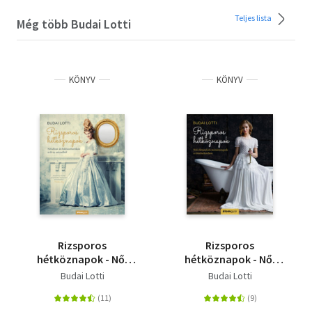
Teljes lista
Még több Budai Lotti
KÖNYV
KÖNYV
Rizsporos
Rizsporos
hétköznapok - Női
hétköznapok - Női
divat- és
életutak és
Budai Lotti
Budai Lotti
hálószobatitkok a 18-
mindennapok a
19. századból
történelemben