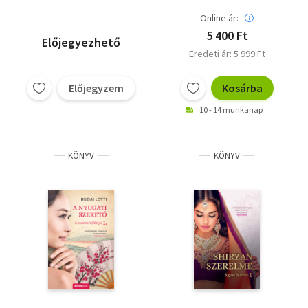
Online ár:
5 400 Ft
Előjegyezhető
Eredeti ár: 5 999 Ft
Előjegyzem
Kosárba
10 - 14 munkanap
KÖNYV
KÖNYV