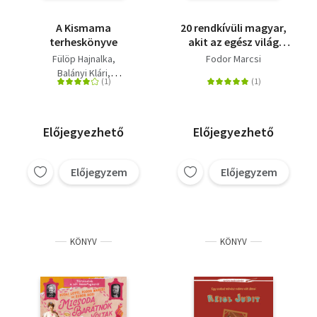
A Kismama
20 rendkívüli magyar,
terheskönyve
akit az egész világ
ismer
Fülöp Hajnalka
Fodor Marcsi
Balányi Klári
Dr. Boros Judit
Fodor Marcsi
Garai Éva
Hajnal Éva
Király Éva
Rist Lilla
Sárdi Enikő
Előjegyezhető
Előjegyezhető
Sződy Judit
Dr. Szőnyi György
Előjegyzem
Előjegyzem
Ungváry Renáta
KÖNYV
KÖNYV