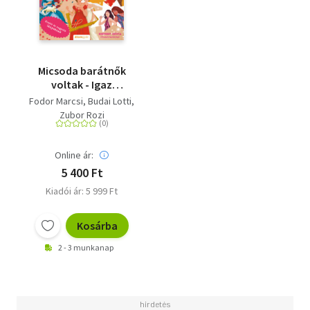
Micsoda barátnők
voltak - Igaz
történetek lányokról,
Fodor Marcsi
Budai Lotti
akik összefogtak
Zubor Rozi
Online ár:
5 400 Ft
Kiadói ár: 5 999 Ft
Kosárba
2 - 3 munkanap