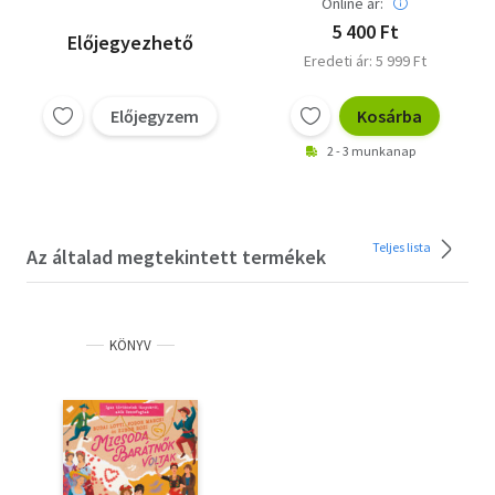
Online ár:
5 400 Ft
Előjegyezhető
Eredeti ár: 5 999 Ft
Előjegyzem
Kosárba
2 - 3 munkanap
Teljes lista
Az általad megtekintett termékek
KÖNYV