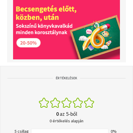
ÉRTÉKELÉSEK
0
az 5-ből
0 értékelés alapján
5 csillag
0%