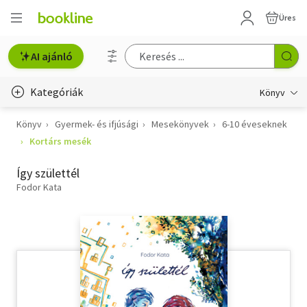
Üres
AI ajánló
Kategóriák
Könyv
Könyv
Gyermek- és ifjúsági
Mesekönyvek
6-10 éveseknek
Életmód, egészség
Kortárs mesék
Erotika
Így születtél
Gyermek- és ifjúsági
Fodor Kata
Hobbi, szabadidő
Irodalom
Művészet
Szakkönyv