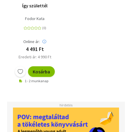
Így születtél
Fodor Kata
Online ár:
4 491 Ft
Eredeti ár: 4 990 Ft
Kosárba
1 - 2 munkanap