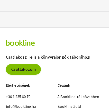
Csatlakozz Te is a könyvrajongók táborához!
Csatlakozom
Elérhetőségek
Cégünk
+36 1 235 60 70
A Bookline-ról bővebben
info@bookline.hu
Bookline Zöld