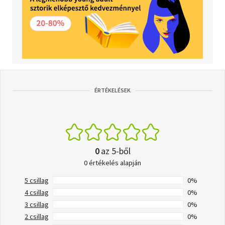
ÉRTÉKELÉSEK
0
az 5-ből
0 értékelés alapján
5 csillag
0%
4 csillag
0%
3 csillag
0%
2 csillag
0%