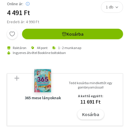
Online ár:
4 491 Ft
Eredeti ár: 4 990 Ft
Kosárba
Raktáron
44 pont
1 - 2 munkanap
Ingyenes átvétel Bookline boltokban
Tedd kosárba mindkettőt egy
gombnyomással!
A kettő együtt:
365 mese lányoknak
11 691 Ft
Kosárba