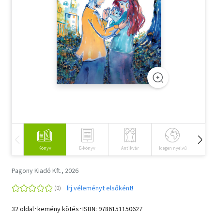
Szótár, nyelvkönyv
Tankönyv, segédkönyv
Társadalomtudomány
Természettudomány
Történelem
Vallás
Könyv
E-könyv
Antikvár
Idegen nyelvű
Hangos
Pagony Kiadó Kft., 2026
Írj véleményt elsőként!
32 oldal･kemény kötés･ISBN:
9786151150627