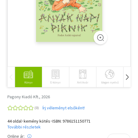
Szótár, nyelvkönyv
Tankönyv, segédkönyv
Társadalomtudomány
Természettudomány
Történelem
Vallás
Könyv
E-könyv
Antikvár
Idegen nyelvű
Hangos
Pagony Kiadó Kft., 2026
Írj véleményt elsőként!
44 oldal･kemény kötés･ISBN:
9786151150771
További részletek
Online ár: