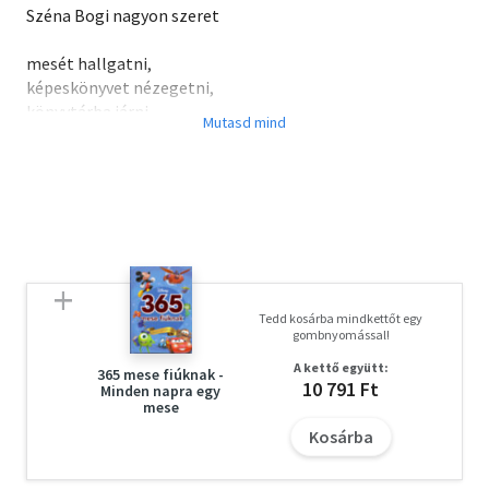
Széna Bogi nagyon szeret
mesét hallgatni,
képeskönyvet nézegetni,
könyvtárba járni,
sőt, még verset tanulni is!
Csak éppen akkor száll inába a bátorsága, ha ki kell állnia
a közönség elé anyák napján, és el kell mondania a verset.
Szerencse, hogy az anyukája akkor is örül, ha a fülébe
súgja Bogi a verset, vagy a családi pikniken szavalja el.
Mert ő mindenhogy nagyon szereti a kislányát - kócosan,
lámpalázasan és korán kelősen is.
Tedd kosárba mindkettőt egy
gombnyomással!
A kettő együtt:
365 mese fiúknak -
10 791 Ft
Minden napra egy
mese
Kosárba