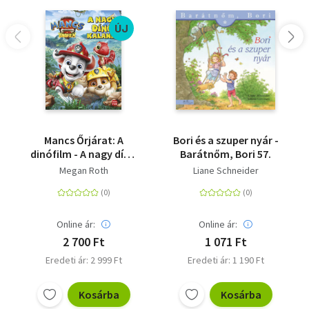
ÚJ
Mancs Őrjárat: A
Bori és a szuper nyár -
dinófilm - A nagy dínó
Barátnőm, Bori 57.
kaland - Mesekönyv a
Megan Roth
Liane Schneider
mozifilm alapján
Online ár:
Online ár:
2 700 Ft
1 071 Ft
Eredeti ár: 2 999 Ft
Eredeti ár: 1 190 Ft
Kosárba
Kosárba