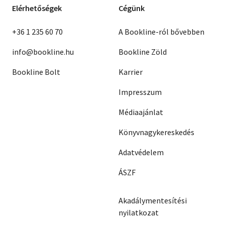
Elérhetőségek
Cégünk
+36 1 235 60 70
A Bookline-ról bővebben
info@bookline.hu
Bookline Zöld
Bookline Bolt
Karrier
Impresszum
Médiaajánlat
Könyvnagykereskedés
Adatvédelem
ÁSZF
Akadálymentesítési
nyilatkozat