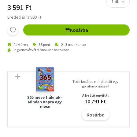
3 591 Ft
Eredeti ár: 3 990 Ft
Kosárba
Raktáron
35 pont
2 - 3 munkanap
Ingyenes átvétel Bookline boltokban
Tedd kosárba mindkettőt egy
gombnyomással!
A kettő együtt:
365 mese fiúknak -
10 791 Ft
Minden napra egy
mese
Kosárba