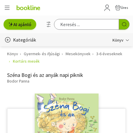
Üres
AI ajánló
Kategóriák
Könyv
Könyv
Gyermek- és ifjúsági
Mesekönyvek
3-6 éveseknek
Életmód, egészség
Kortárs mesék
Erotika
Széna Bogi és az anyák napi piknik
Gyermek- és ifjúsági
Bodor Panna
Hobbi, szabadidő
Irodalom
Művészet
Szakkönyv