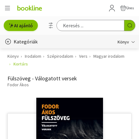
Üres
AI ajánló
Kategóriák
Könyv
Könyv
Irodalom
Szépirodalom
Vers
Magyar irodalom
Életmód, egészség
Kortárs
Erotika
Fülszöveg - Válogatott versek
Gyermek- és ifjúsági
Fodor Ákos
Hobbi, szabadidő
Irodalom
Művészet
Szakkönyv