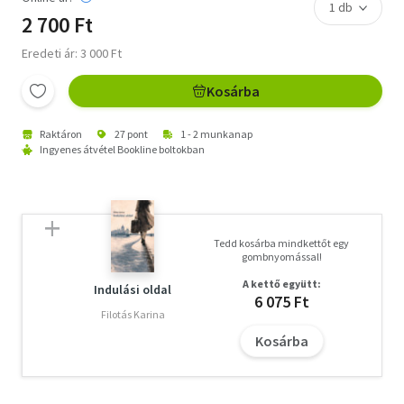
2 700 Ft
Eredeti ár: 3 000 Ft
Kosárba
Raktáron
27 pont
1 - 2 munkanap
Ingyenes átvétel Bookline boltokban
Tedd kosárba mindkettőt egy
gombnyomással!
A kettő együtt:
Indulási oldal
6 075 Ft
Filotás Karina
Kosárba