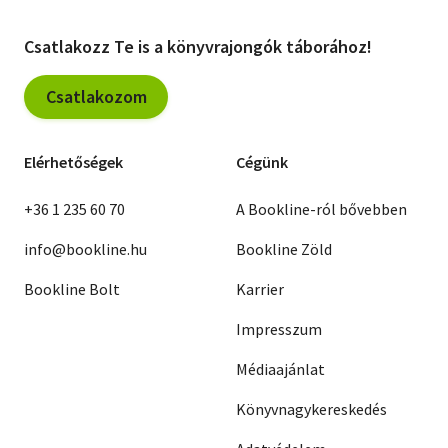
Csatlakozz Te is a könyvrajongók táborához!
Csatlakozom
Elérhetőségek
Cégünk
+36 1 235 60 70
A Bookline-ról bővebben
info@bookline.hu
Bookline Zöld
Bookline Bolt
Karrier
Impresszum
Médiaajánlat
Könyvnagykereskedés