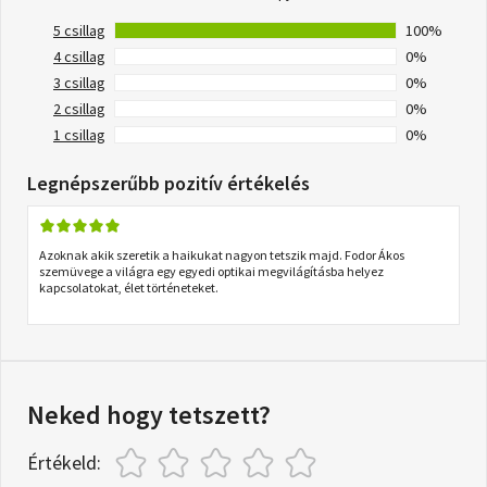
5 csillag
100%
4 csillag
0%
3 csillag
0%
2 csillag
0%
1 csillag
0%
Legnépszerűbb pozitív értékelés
Azoknak akik szeretik a haikukat nagyon tetszik majd. Fodor Ákos
szemüvege a világra egy egyedi optikai megvilágításba helyez
kapcsolatokat, élet történeteket.
Neked hogy tetszett?
Értékeld: