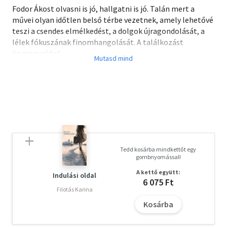
Fodor Ákost olvasni is jó, hallgatni is jó. Talán mert a
művei olyan időtlen belső térbe vezetnek, amely lehetővé
teszi a csendes elmélkedést, a dolgok újragondolását, a
lélek fókuszának finomhangolását. A találkozást
önmagunkkal.
A szerző verseiből összeállított második, Fülszöveg
címmel megjelent hangoskönyv jó alkalmat ad arra, hogy
ki-ki fülétől a szívéig engedhesse Fodor Ákos érzelmekkel,
érzéki finomságú élményekkel átszőtt tűnődéseit,
meglátásait, üzeneteit - ha szeretné.
A hangoskönyv anyagát ebben a kötetben most olvasható
formában kézbe is adjuk.
Tedd kosárba mindkettőt egy
Olvasd el mások véleményét is!
gombnyomással!
A kettő együtt:
Indulási oldal
6 075 Ft
Filotás Karina
Kosárba