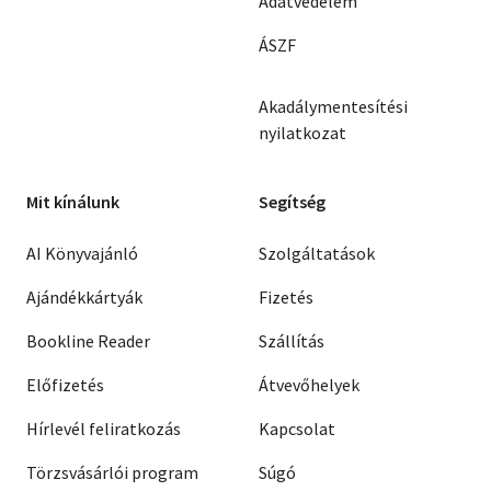
Adatvédelem
ÁSZF
Akadálymentesítési
nyilatkozat
Mit kínálunk
Segítség
AI Könyvajánló
Szolgáltatások
Ajándékkártyák
Fizetés
Bookline Reader
Szállítás
Előfizetés
Átvevőhelyek
Hírlevél feliratkozás
Kapcsolat
Törzsvásárlói program
Súgó