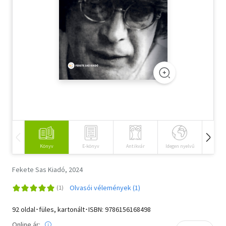
Szótár, nyelvkönyv
Tankönyv, segédkönyv
Társadalomtudomány
Természettudomány
Történelem
Vallás
Könyv
E-könyv
Antikvár
Idegen nyelvű
Hangos
Fekete Sas Kiadó, 2024
Olvasói vélemények (1)
92 oldal･füles, kartonált･ISBN:
9786156168498
Online ár: