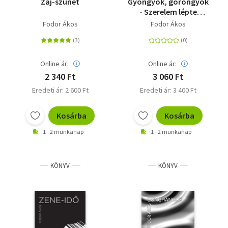
Zaj-szünet
Gyöngyök, göröngyök
- Szerelem lépte
nyomában
Fodor Ákos
Fodor Ákos
Online ár:
Online ár:
2 340 Ft
3 060 Ft
Eredeti ár: 2 600 Ft
Eredeti ár: 3 400 Ft
Kosárba
Kosárba
1 - 2 munkanap
1 - 2 munkanap
KÖNYV
KÖNYV