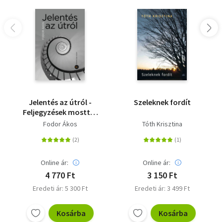
Jelentés az útról -
Szeleknek fordít
Feljegyzések mosttól
mostig
Fodor Ákos
Tóth Krisztina
Online ár:
Online ár:
4 770 Ft
3 150 Ft
Eredeti ár: 5 300 Ft
Eredeti ár: 3 499 Ft
Kosárba
Kosárba