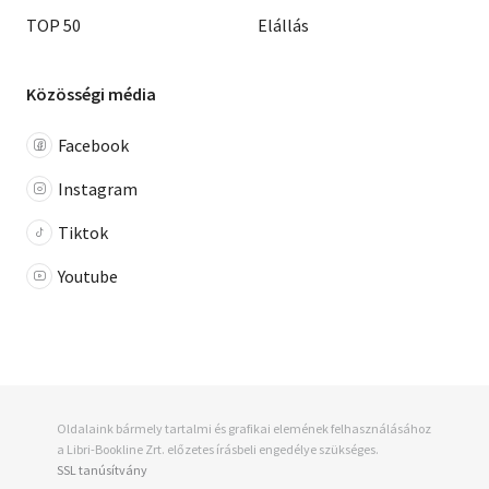
TOP 50
Elállás
Közösségi média
Facebook
Instagram
Tiktok
Youtube
Oldalaink bármely tartalmi és grafikai elemének felhasználásához
a Libri-Bookline Zrt. előzetes írásbeli engedélye szükséges.
SSL tanúsítvány