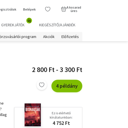
A kosarad
egisztrálok
Belépek
üres
új
GYEREKJÁTÉK
KIEGÉSZÍTŐ/AJÁNDÉK
örzsvásárlói program
Akciók
Előfizetés
2 800 Ft - 3 300 Ft
4 példány
me
?
Ez is elérhető
illag
kínálatunkban:
4 752 Ft