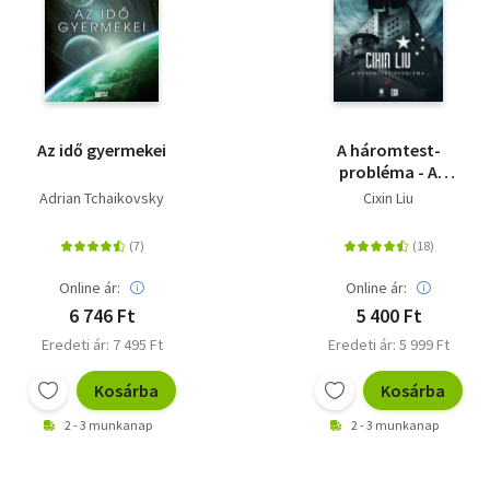
Az idő gyermekei
A háromtest-
probléma - A
háromtest-trilógia 1.
Adrian Tchaikovsky
Cixin Liu
Online ár:
Online ár:
6 746 Ft
5 400 Ft
Eredeti ár: 7 495 Ft
Eredeti ár: 5 999 Ft
Kosárba
Kosárba
2 - 3 munkanap
2 - 3 munkanap