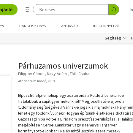
ajánló
R
YV
HANGOSKÖNYV
ANTIKVÁR
IDEGEN NYELVŰ
T
Segítség
Párhuzamos univerzumok
Filippov Gábor
Nagy Ádám
Tóth Csaba
Athenaeum Kiadó, 2019
Elpusztíthatja-e holnap egy aszteroida a Földet? Lehetünk-e
fiatalabbak a saját gyermekünknél? Megjósolható-e a jövő a
tudomány segítségével? Vannak-e jogaik a majmoknak? Hány ne
lehet egy földönkívülinek? Hogyan építsünk életképes diktatúrát
Gazdasági hiba volt-e a Biridalom presztízsberuházása, a Halálcs
megépítése? Cersei Lannister vagy Daenerys Targaryen
kormányzott-e jobban? Na és mitől leszünk szerelmesek?