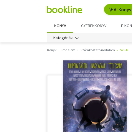
AI Könyv
KÖNYV
GYEREKKÖNYV
E-KÖN
Kategóriák
Könyv
Irodalom
Szórakoztató irodalom
Sci-fi