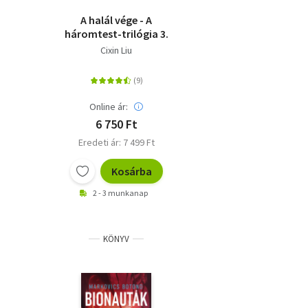
A halál vége - A
háromtest-trilógia 3.
Cixin Liu
Online ár:
6 750 Ft
Eredeti ár: 7 499 Ft
Kosárba
2 - 3 munkanap
KÖNYV