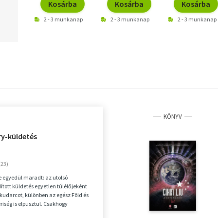
Kosárba
Kosárba
Kosárba
2 - 3 munkanap
2 - 3 munkanap
2 - 3 munkanap
KÖNYV
ry-küldetés
 egyedül maradt: az utolsó
ított küldetés egyetlen túlélőjeként
kudarcot, különben az egész Föld és
riség is elpusztul. Csakhogy
ezt ő m...