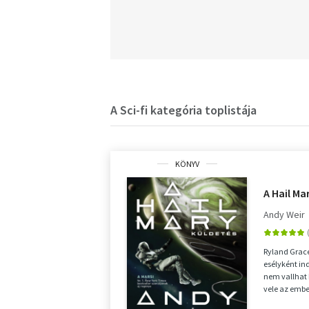
A Sci-fi kategória toplistája
KÖNYV
A Hail Ma
Andy Weir
Ryland Grace
esélyként ind
nem vallhat 
vele az embe
éppenséggel 