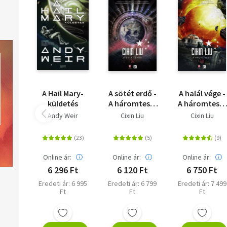
Annamária, Tóth Csaba, Vancsó Éva, Vinkó József, Zsótér Indi Dán
A Hail Mary-
A sötét erdő -
A halál vége -
küldetés
A háromtest-
A háromtest-
trilógia 2.
trilógia 3.
Andy Weir
Cixin Liu
Cixin Liu
Online ár:
Online ár:
Online ár:
6 296 Ft
6 120 Ft
6 750 Ft
Eredeti ár: 6 995
Eredeti ár: 6 799
Eredeti ár: 7 499
Ft
Ft
Ft