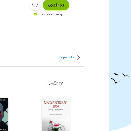
Kosárba
6 - 8 munkanap
Teljes lista
V
E-KÖNYV
ANTIKVÁR