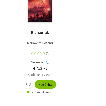
Bionauták
Markovics Botond
Online ár:
4 752 Ft
Kiadói ár: 5 280 Ft
Kosárba
2 - 3 munkanap