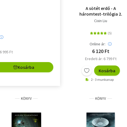
A sötét erdő - A
háromtest-trilógia 2.
Cixin Liu
Online ár:
6 120 Ft
 6 995 Ft
Eredeti ár: 6 799 Ft
Kosárba
Kosárba
2 - 3 munkanap
KÖNYV
KÖNYV