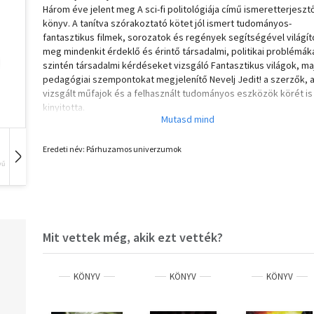
Három éve jelent meg A sci-fi politológiája című ismeretterjeszt
könyv. A tanítva szórakoztató kötet jól ismert tudományos-
fantasztikus filmek, sorozatok és regények segítségével világít
meg mindenkit érdeklő és érintő társadalmi, politikai problémáka
szintén társadalmi kérdéseket vizsgáló Fantasztikus világok, ma
pedagógiai szempontokat megjelenítő Nevelj Jedit! a szerzők, 
vizsgált műfajok és a felhasznált tudományos eszközök körét is
kinyitotta.
A Párhuzamos univerzumok tizenöt tanulmánya a Star Wars, a St
Trek, a Harry Potter-széria, a Deadpool, a Kapcsolat vagy a Trón
harca mellett számos további népszerű sci-fi, horror, fantasy és
Eredeti név: Párhuzamos univerzumok
disztópia tudományos szempontú elemzésére vállalkozik. A műf
vű
Hangoskönyv
Film
Zene
sokféleség mellett a kötet fő újdonsága, hogy a
társadalomtudományok mellett a természettudományok kiváló 
elismert magyar képviselői is képviseltetik magukat benne. Az ú
kötetekben így nemcsak politológiai, pedagógiai, jogi,
közgazdaságtani és viktimológiai, de pszichológiai, csillagászati
Mit vettek még, akik ezt vették?
asztrofizikai vagy éppen geológiai szempontok is hangsúlyosan
megjelennek.
A kötet szerzői: Bokor Nándor, Filippov Gábor, Flach Richárd, Gá
KÖNYV
KÖNYV
KÖNYV
Attila, Hraskó Gábor, Miyazaki Jun, Lápossy Attila, Nagy Ádám, O
László, Pirkhoffer Ervin, Pongrácz Máté, Radó Péter, Torbó