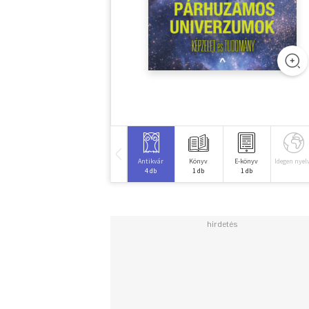
Antikvár
Könyv
E-könyv
Idegen nyel
4 db
1 db
1 db