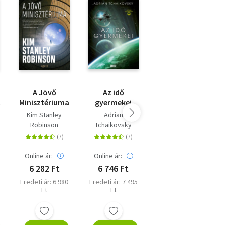
iel.
A Jövő
Az idő
A háromtest-
Minisztériuma
gyermekei
probléma - A
háromtest-
Kim Stanley
Adrian
Cixin Liu
trilógia 1.
Robinson
Tchaikovsky
Online ár:
Online ár:
Online ár:
6 282 Ft
6 746 Ft
5 400 Ft
Eredeti ár: 6 980
Eredeti ár: 7 495
Eredeti ár: 5 999
Ft
Ft
Ft