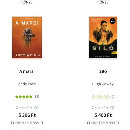
KÖNYV
KÖNYV
A marsi
Siló
Andy Weir
Hugh Howey
Online ár:
Online ár:
5 396 Ft
5 400 Ft
Eredeti ár: 5 995 Ft
Eredeti ár: 5 999 Ft