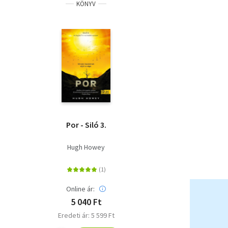
KÖNYV
Por - Siló 3.
Hugh Howey
Online ár:
5 040 Ft
Eredeti ár: 5 599 Ft