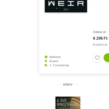
Online ár:
6 296 Ft
Eredeti ár:
Raktáron
62 pont
2 - 3 munkanap
KÖNYV