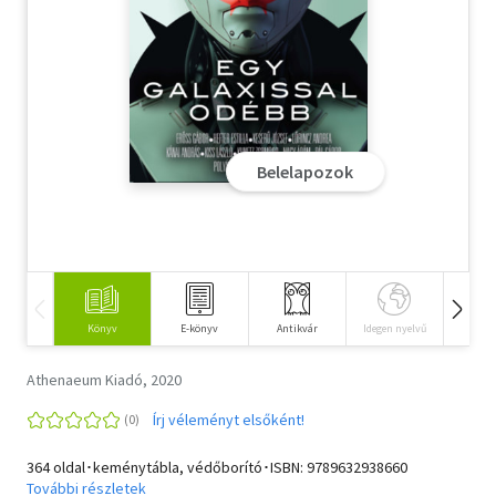
Szótár, nyelvkönyv
Tankönyv, segédkönyv
Társadalomtudomány
Belelapozok
Természettudomány
Történelem
Vallás
Könyv
E-könyv
Antikvár
Idegen nyelvű
Hangos
Athenaeum Kiadó, 2020
Írj véleményt elsőként!
364 oldal･keménytábla, védőborító･ISBN:
9789632938660
További részletek