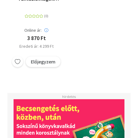
valóságai
Online ár:
3 870 Ft
Eredeti ár: 4 299 Ft
Előjegyzem