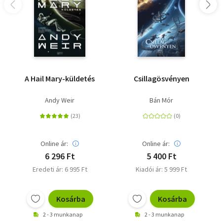
neveléskutató, egyetemi oktató, Tóth Csaba politológus
A Hail Mary-küldetés
Csillagösvényen
Andy Weir
Bán Mór
Online ár:
Online ár:
6 296 Ft
5 400 Ft
Eredeti ár: 6 995 Ft
Kiadói ár: 5 999 Ft
Kosárba
Kosárba
2 - 3 munkanap
2 - 3 munkanap