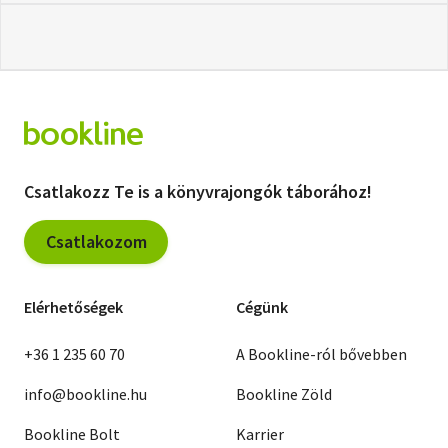
Csatlakozz Te is a könyvrajongók táborához!
Csatlakozom
Elérhetőségek
Cégünk
+36 1 235 60 70
A Bookline-ról bővebben
info@bookline.hu
Bookline Zöld
Bookline Bolt
Karrier