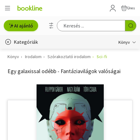
Üres
AI ajánló
Kategóriák
Könyv
Könyv
Irodalom
Szórakoztató irodalom
Sci-fi
Életmód, egészség
Egy galaxissal odébb - Fantáziavilágok valóságai
Erotika
Gyermek- és ifjúsági
Hobbi, szabadidő
Irodalom
Művészet
Szakkönyv