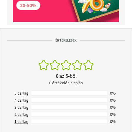
ÉRTÉKELÉSEK
0
az 5-ből
0 értékelés alapján
5 csillag
0%
4 csillag
0%
3 csillag
0%
2 csillag
0%
1 csillag
0%