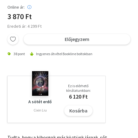
Online ár:
3 870 Ft
Eredeti ár: 4 299 Ft
Előjegyzem
38 pont
Ingyenes átvétel Bookline boltokban
Ez is elérhető
kínálatunkban:
6 120 Ft
A sötét erdő
Kosárba
Cixin Liu
Tudta, hogy a kiborgok már köztünk járnak, sőt