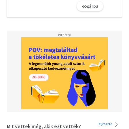
várába is...
Kosárba
Olvasd el mások véleményét is!
Teljes lista
Mit vettek még, akik ezt vették?