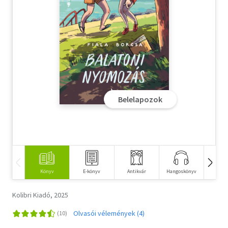
Szótár, nyelvkönyv
Tankönyv, segédkönyv
Társadalomtudomány
Természettudomány
Belelapozok
Történelem
Vallás
Könyv
E-könyv
Antikvár
Hangoskönyv
Idegen 
Kolibri Kiadó, 2025
Olvasói vélemények (4)