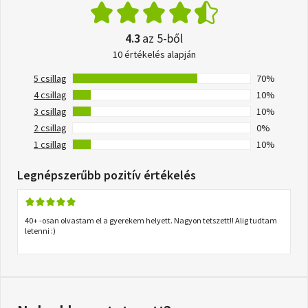
4.3
az 5-ből
10 értékelés alapján
5 csillag
70%
4 csillag
10%
3 csillag
10%
2 csillag
0%
1 csillag
10%
Legnépszerűbb pozitív értékelés
40+ -osan olvastam el a gyerekem helyett. Nagyon tetszett!! Alig tudtam
letenni :)