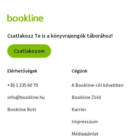
Csatlakozz Te is a könyvrajongók táborához!
Csatlakozom
Elérhetőségek
Cégünk
+36 1 235 60 70
A Bookline-ról bővebben
info@bookline.hu
Bookline Zöld
Bookline Bolt
Karrier
Impresszum
Médiaajánlat