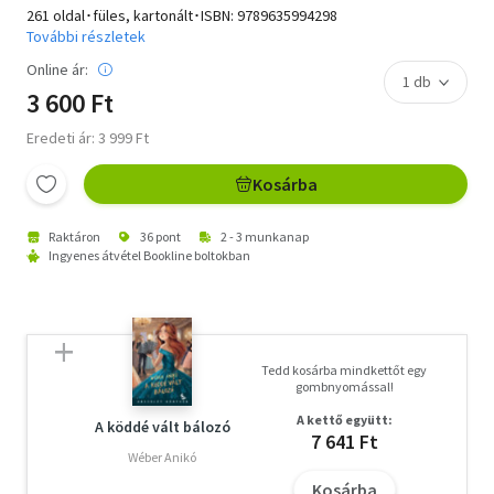
261 oldal･füles, kartonált･ISBN:
9789635994298
További részletek
Online ár:
3 600 Ft
Eredeti ár: 3 999 Ft
Kosárba
Raktáron
36 pont
2 - 3 munkanap
Ingyenes átvétel Bookline boltokban
Tedd kosárba mindkettőt egy
gombnyomással!
A kettő együtt:
A köddé vált bálozó
7 641 Ft
Wéber Anikó
Kosárba