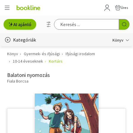
Üres
AI ajánló
Kategóriák
Könyv
Könyv
Gyermek- és ifjúsági
Ifjúsági irodalom
Életmód, egészség
10-14 éveseknek
Kortárs
Erotika
Balatoni nyomozás
Gyermek- és ifjúsági
Fiala Borcsa
Hobbi, szabadidő
Irodalom
Művészet
Szakkönyv