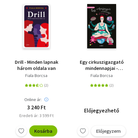
Drill - Minden lapnak
Egy cirkuszigazgató
három oldala van
mindennapjai -
Anyaság rocks!
Fiala Borcsa
Fiala Borcsa
Online ár:
3 240 Ft
Előjegyezhető
Eredeti ár: 3 599 Ft
Kosárba
Előjegyzem