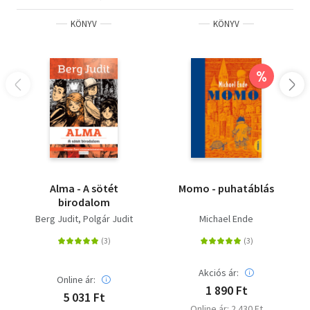
KÖNYV
KÖNYV
%
Alma - A sötét
Momo - puhatáblás
birodalom
Berg Judit
Polgár Judit
Michael Ende
Akciós ár:
Online ár:
1 890 Ft
5 031 Ft
Online ár: 2 430 Ft