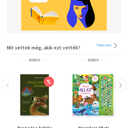
Teljes lista
Mit vettek még, akik ezt vették?
KÖNYV
KÖNYV
%
Öreg néne őzikéje
Böngéssz állati