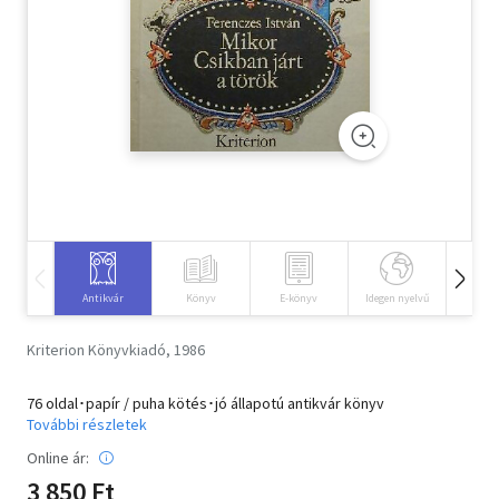
Szótár, nyelvkönyv
Tankönyv, segédkönyv
Társadalomtudomány
Természettudomány
Történelem
Vallás
Antikvár
Könyv
E-könyv
Idegen nyelvű
Hangos
Kriterion Könyvkiadó, 1986
76 oldal･papír / puha kötés･jó állapotú antikvár könyv
További részletek
Online ár:
3 850 Ft