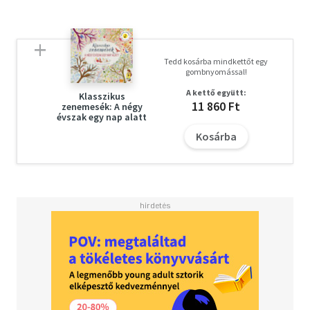
Tedd kosárba mindkettőt egy
gombnyomással!
A kettő együtt:
Klasszikus
11 860 Ft
zenemesék: A négy
évszak egy nap alatt
Kosárba