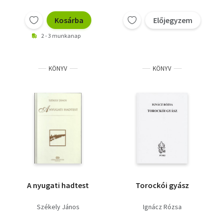
Kosárba
Előjegyzem
2 - 3 munkanap
KÖNYV
KÖNYV
A nyugati hadtest
Torockói gyász
Székely János
Ignácz Rózsa