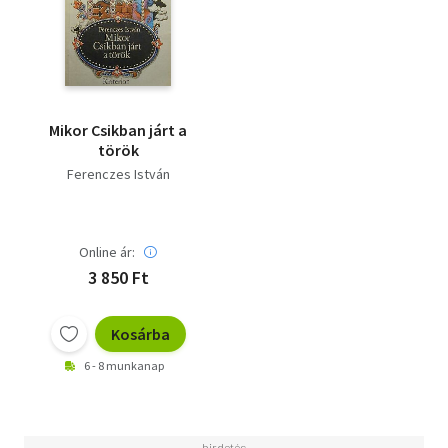
Mikor Csikban járt a
török
Ferenczes István
Online ár:
3 850 Ft
Kosárba
6 - 8 munkanap