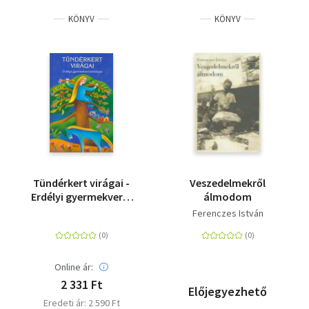
KÖNYV
KÖNYV
Tündérkert virágai -
Veszedelmekről
Erdélyi gyermekvers-
álmodom
antológia
Ferenczes István
Online ár:
2 331 Ft
Előjegyezhető
Eredeti ár: 2 590 Ft