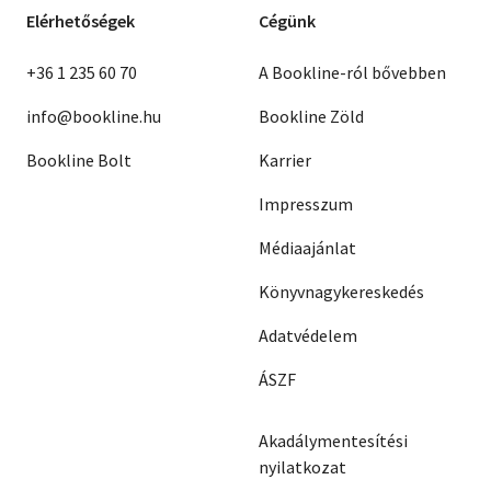
Elérhetőségek
Cégünk
+36 1 235 60 70
A Bookline-ról bővebben
info@bookline.hu
Bookline Zöld
Bookline Bolt
Karrier
Impresszum
Médiaajánlat
Könyvnagykereskedés
Adatvédelem
ÁSZF
Akadálymentesítési
nyilatkozat