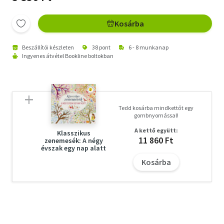
Kosárba
Beszállítói készleten
38 pont
6 - 8 munkanap
Ingyenes átvétel Bookline boltokban
Tedd kosárba mindkettőt egy
gombnyomással!
A kettő együtt:
Klasszikus
11 860 Ft
zenemesék: A négy
évszak egy nap alatt
Kosárba