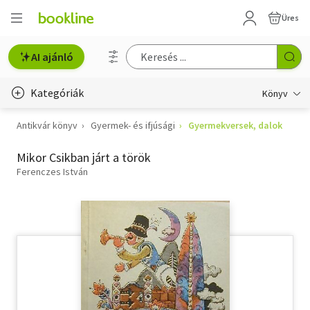
Üres
AI ajánló
Kategóriák
Könyv
Antikvár könyv
Gyermek- és ifjúsági
Gyermekversek, dalok
Életmód, egészség
Mikor Csikban járt a török
Erotika
Ferenczes István
Gyermek- és ifjúsági
Hobbi, szabadidő
Irodalom
Művészet
Szakkönyv