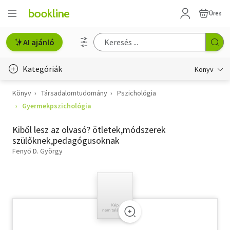
Üres
AI ajánló
Kategóriák
Könyv
Könyv
Társadalomtudomány
Pszichológia
Életmód, egészség
Gyermekpszichológia
Erotika
Kiből lesz az olvasó? ötletek,módszerek
Gyermek- és ifjúsági
szülőknek,pedagógusoknak
Fenyő D. György
Hobbi, szabadidő
Irodalom
Művészet
Szakkönyv