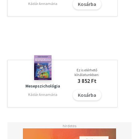
Kosárba
Kádár Annamária
Ez is elérhető
kínálatunkban:
3 852 Ft
Mesepszichológia
Kosárba
Kádár Annamária