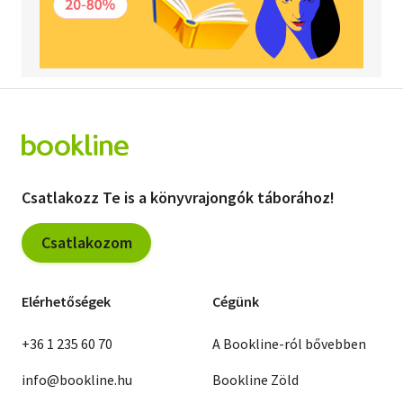
Csatlakozz Te is a könyvrajongók táborához!
Csatlakozom
Elérhetőségek
Cégünk
+36 1 235 60 70
A Bookline-ról bővebben
info@bookline.hu
Bookline Zöld