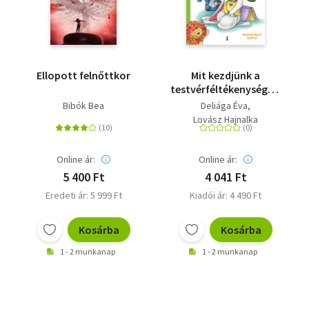
Ellopott felnőttkor
Mit kezdjünk a
testvérféltékenységgel?
- Pszichológiai
Bibók Bea
Deliága Éva
útmutató +
Lovász Hajnalka
kapcsolatjavító mesék
Online ár:
Online ár:
5 400 Ft
4 041 Ft
Eredeti ár: 5 999 Ft
Kiadói ár: 4 490 Ft
Kosárba
Kosárba
1 - 2 munkanap
1 - 2 munkanap