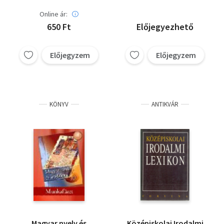
Online ár:
650 Ft
Előjegyezhető
Előjegyzem
Előjegyzem
KÖNYV
ANTIKVÁR
Magyar nyelv és
Középiskolai Irodalmi