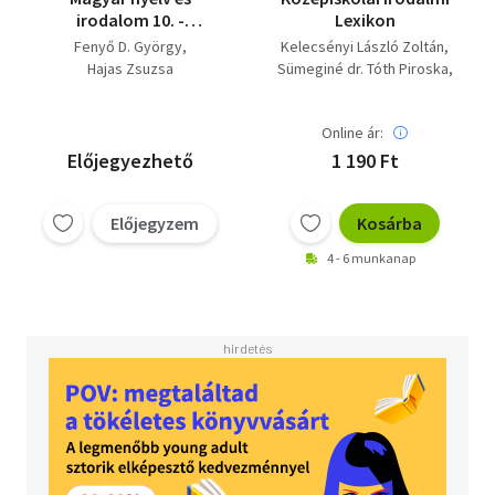
irodalom 10. -
Lexikon
munkafüzet
Fenyő D. György
Kelecsényi László Zoltán
Hajas Zsuzsa
Sümeginé dr. Tóth Piroska
Farkasné Juhász Krisztina
Fenyő D. György
Online ár:
Előjegyezhető
1 190 Ft
Előjegyzem
Kosárba
4 - 6 munkanap