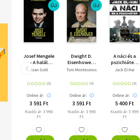
ÚJ
ÚJ
Josef Mengele
Dwight D.
A náci és a
- A halál
Eisenhower -
pszichiáter -
angyala
A
Háborgó
Joan Solé
Toni Montesinos
Jack El-Hai
szövetségesek
elmék
főparancsnoka
labirintusába
Online ár:
Online ár:
Online ár:
3 591 Ft
3 591 Ft
5 400 Ft
Kiadói ár: 3 990
Kiadói ár: 3 990
Kiadói ár: 5 999
Ft
Ft
Ft