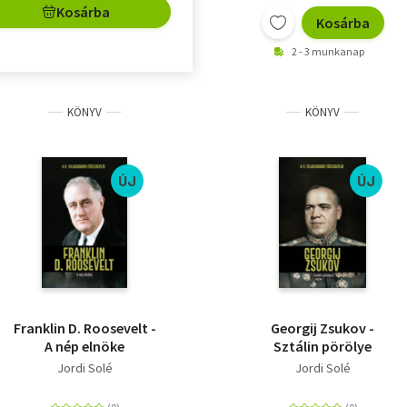
Kosárba
Kosárba
2 - 3 munkanap
KÖNYV
KÖNYV
ÚJ
ÚJ
Franklin D. Roosevelt -
Georgij Zsukov -
A nép elnöke
Sztálin pörölye
Jordi Solé
Jordi Solé