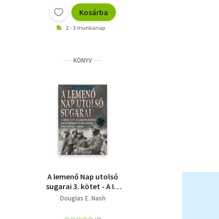
Kosárba
2 - 3 munkanap
KÖNYV
A lemenő Nap utolsó
sugarai 3. kötet - A IV.
SS-páncéloshadtest
Douglas E. Nash
harcai Budapest és
Bécs között, 1945.