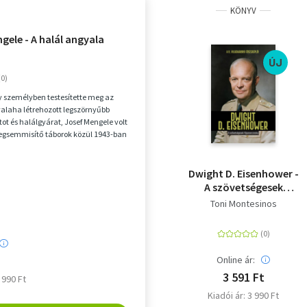
KÖNYV
gele - A halál angyala
ÚJ
y személyben testesítette meg az
valaha létrehozott legszörnyűbb
ot és halálgyárat, Josef Mengele volt
egsemmisítő táborok közül 1943-ban
.
Dwight D. Eisenhower -
A szövetségesek
főparancsnoka
Toni Montesinos
Online ár:
3 591 Ft
3 990 Ft
Kiadói ár: 3 990 Ft