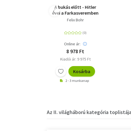
A bukás előtt - Hitler
évei a Farkasveremben
Felix Bohr
Online ár:
8 978 Ft
Kiadói ár: 9 975 Ft
Kosárba
2 - 3 munkanap
Az II. világháború kategória toplistáj