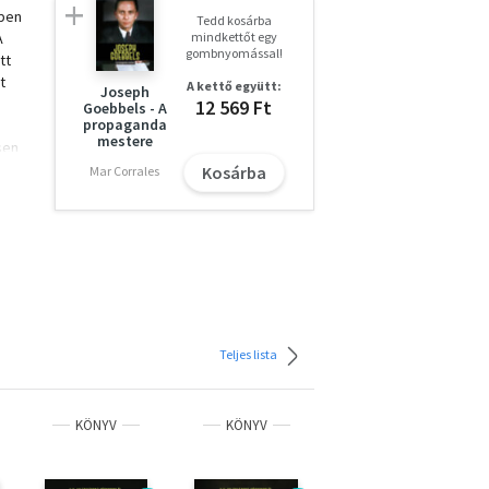
ében
Tedd kosárba
A
mindkettőt egy
gombnyomással!
tt
t
A kettő együtt:
Joseph
12 569 Ft
Goebbels - A
propaganda
mestere
sen
Kosárba
Mar Corrales
ából
,
Teljes lista
KÖNYV
KÖNYV
KÖNYV