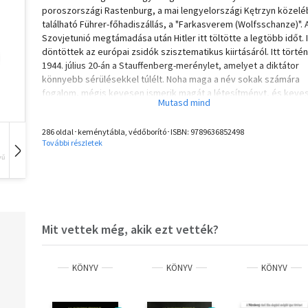
poroszországi Rastenburg, a mai lengyelországi Kętrzyn közel
található Führer-főhadiszállás, a "Farkasverem (Wolfsschanze)". 
Szovjetunió megtámadása után Hitler itt töltötte a legtöbb időt. I
döntöttek az európai zsidók szisztematikus kiirtásáról. Itt történ
1944. július 20-án a Stauffenberg-merénylet, amelyet a diktátor
könnyebb sérülésekkel túlélt. Noha maga a név sokak számára
fogalom, mégis kevesen ismerik magát a létesítményt, és keve
tudnak arról, mi is történt itt három és fél év alatt.
286 oldal･keménytábla, védőborító･ISBN:
9789636852498
Felix Bohr kortárs tanúk beszámolói alapján rekonstruálja a
További részletek
Farkasverem hétköznapjait. Leírását alapvető kérdésekhez
vű
Hangoskönyv
Film
Zene
kapcsolja: mit lehet megtudni a tisztek, szakácsnők és inasok
beszámolóiból Hitler személyiségéről? Hogyan befolyásolták az
eldugott komplexum egyre kaotikusabbá váló körülményei és
paranoid légköre az itt meghozott döntéseket? Bohr sűrű leírás
megismerhetjük a nemzetiszocialista rezsim legfelsőbb szintjét
Mit vettek még, akik ezt vették?
amint teázás és erdei séták közben megtervezi az
emberiségellenes bűncselekményeket.
KÖNYV
KÖNYV
KÖNYV