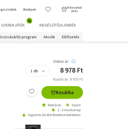
A kosarad
egisztrálok
Belépek
üres
új
GYEREKJÁTÉK
KIEGÉSZÍTŐ/AJÁNDÉK
örzsvásárlói program
Akciók
Előfizetés
Online ár:
8 978 Ft
Kiadói ár: 9 975 Ft
Kosárba
Raktáron
0 pont
2 - 3 munkanap
Ingyenes átvétel Bookline boltokban