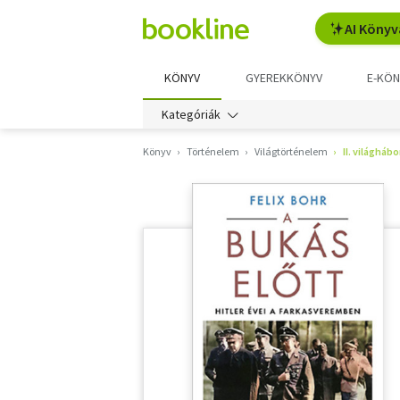
AI Könyv
KÖNYV
GYEREKKÖNYV
E-KÖN
Kategóriák
Könyv
Történelem
Világtörténelem
II. világháb