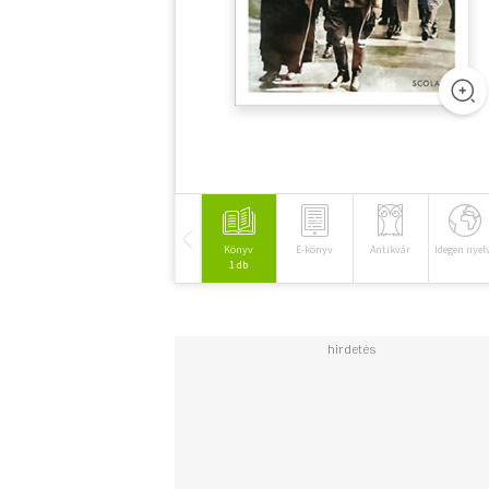
Könyv
E-könyv
Antikvár
Idegen nyel
1 db