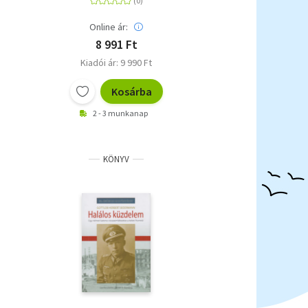
február-május
Online ár:
8 991 Ft
Kiadói ár: 9 990 Ft
Kosárba
2 - 3 munkanap
KÖNYV