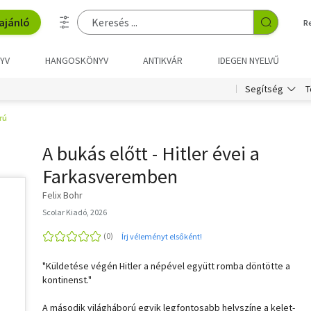
ajánló
R
YV
HANGOSKÖNYV
ANTIKVÁR
IDEGEN NYELVŰ
T
Segítség
orú
A bukás előtt - Hitler évei a
Farkasveremben
Felix Bohr
Scolar Kiadó, 2026
Írj véleményt elsőként!
"Küldetése végén Hitler a népével együtt romba döntötte a
kontinenst."
A második világháború egyik legfontosabb helyszíne a kelet-