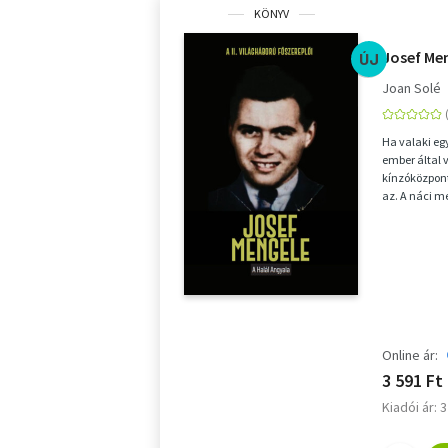
KÖNYV
Josef Men
ÚJ
Joan Solé
Ha valaki eg
ember által 
kínzóközpont
az. A náci m
és 1944-ben..
Online ár:
3 591 Ft
Kiadói ár: 