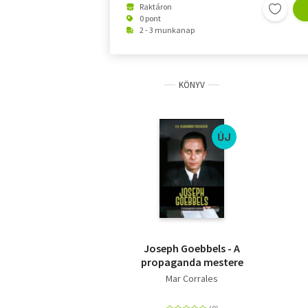
Raktáron
0 pont
2 - 3 munkanap
KÖNYV
ÚJ
Joseph Goebbels - A
propaganda mestere
Mar Corrales