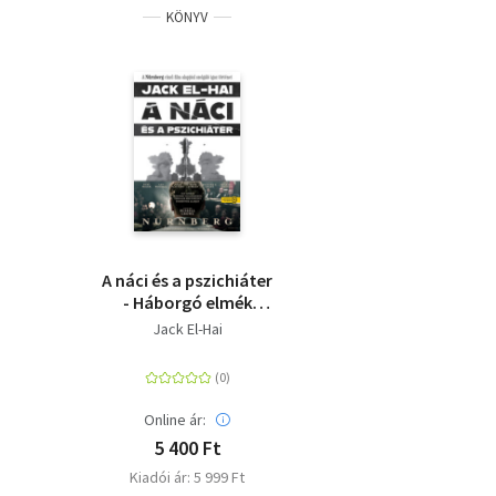
KÖNYV
A náci és a pszichiáter
- Háborgó elmék
labirintusában
Jack El-Hai
Online ár:
5 400 Ft
Kiadói ár: 5 999 Ft