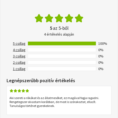
5
az 5-ből
4 értékelés alapján
5 csillag
100%
4 csillag
0%
3 csillag
0%
2 csillag
0%
1 csillag
0%
Legnépszerűbb pozitív értékelés
Aki szereti a rókákat és az állatmeséket, ez magával fogja ragadni.
Rengetegszer olvastam korábban, de most is szórakoztat, ellazít.
Tanulságos történet gyerekeknek.