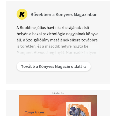
Bővebben a Könyves Magazinban
A Bookline július havi sikerlistájának első
helyén a hazai pszichológia nagyjainak könyve
áll, a Szolgálólány meséjének sikere továbbra
is töretlen, és a második helyre hozta be
Margaret Atwood regényét. Harmadik helyen
pedig az éppen bemutatott Minden, minden
című film könyvváltozata található. A
Tovább a Könyves Magazin oldalára
legsikeresebb könyvek nyári rangsorában a
klasszikus gyerekkönyvek és a pszichológia
tematikája győzedelmeskedett