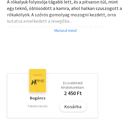
A rókalyuk folyosója tágabb lett, és a pitvaron túl, mint
egy teknő, öblösödött a kamra, ahol halkan szuszogott a
rókakölyök. A szőrös gomolyag mozogni kezdett, orra
kutatva emelkedett a levegőbe...
"Vuk lesz a neve, mint öregapjának, ki első volt a
nemzetségben. Vuk, ami annyit jelent, hogy minden
rókának félre kell állni az útból, ha vadászatra indul." Az
író igen népszerű állatmeséje a kisróka felnőtté válásáról
szól; a rögös utat bejárva Vuk a Simabőrű Ember méltó
ellenfele lesz. A történetet, amelyet rajzfilmként szinte
mindenki ismer, ezúttal az írói életművet megjelentető
sorozat köteteként adjuk közre.
Ez is elérhető
Olvasd el mások véleményét is!
kínálatunkban:
2 450 Ft
Bogáncs
Kosárba
Fekete István