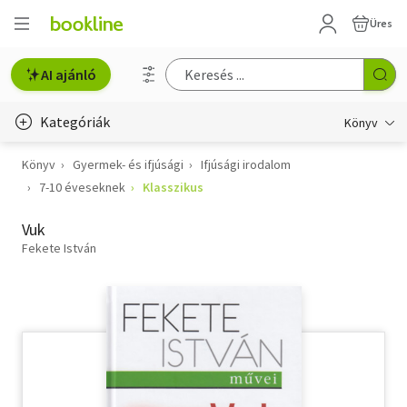
Üres
AI ajánló
Kategóriák
Könyv
Könyv
Gyermek- és ifjúsági
Ifjúsági irodalom
Életmód, egészség
7-10 éveseknek
Klasszikus
Erotika
Vuk
Gyermek- és ifjúsági
Fekete István
Hobbi, szabadidő
Irodalom
Művészet
Szakkönyv