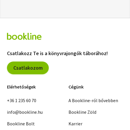
Csatlakozz Te is a könyvrajongók táborához!
Csatlakozom
Elérhetőségek
Cégünk
+36 1 235 60 70
A Bookline-ról bővebben
info@bookline.hu
Bookline Zöld
Bookline Bolt
Karrier