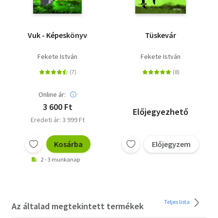
Vuk - Képeskönyv
Tüskevár
Fekete István
Fekete István
Online ár:
3 600 Ft
Előjegyezhető
Eredeti ár: 3 999 Ft
Kosárba
Előjegyzem
2 - 3 munkanap
Teljes lista
Az általad megtekintett termékek