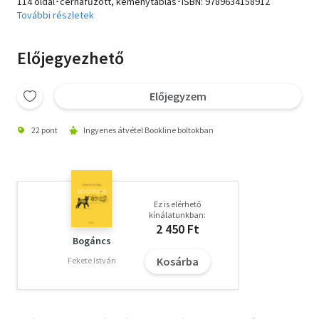
114 oldal･cérnafűzött, keménytáblás･ISBN:
9789634158912
További részletek
Előjegyezhető
Előjegyzem
22 pont
Ingyenes átvétel Bookline boltokban
Ez is elérhető
kínálatunkban:
2 450 Ft
Bogáncs
Kosárba
Fekete István