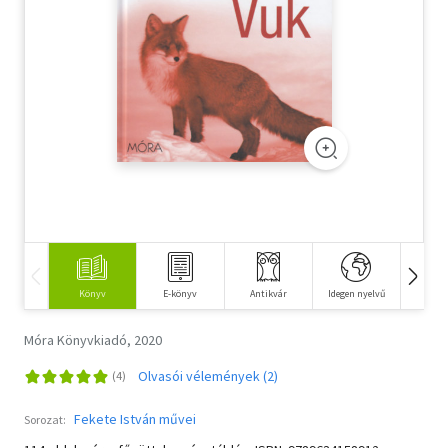
Szótár, nyelvkönyv
Tankönyv, segédkönyv
Társadalomtudomány
Természettudomány
Történelem
Vallás
Könyv
E-könyv
Antikvár
Idegen nyelvű
Hangos
Móra Könyvkiadó, 2020
Olvasói vélemények (2)
Fekete István művei
Sorozat: