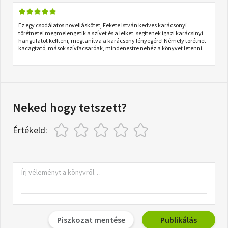
Ez egy csodálatos novelláskötet, Fekete István kedves karácsonyi
törétnetei megmelengetik a szívet és a lelket, segítenek igazi karácsinyi
hangulatot kellteni, megtanítva a karácsony lényegére! Némely törétnet
kacagtató, mások szívfacsaróak, mindenestre nehéz a könyvet letenni.
Neked hogy tetszett?
Értékeld:
Piszkozat mentése
Publikálás