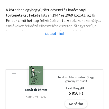
A kötetben egybegyűjtött adventi és karácsonyi
történeteket Fekete István 1947 és 1969 között, az Új
Ember című hetilap felkérésére írta. A sokszor személyes
emlékeket felidéző elbeszélések szereplői egyszerű, a
természet közelségében élő emberek, akiket az író a
maguk esendőségében ábrázol. Hétköznapi
"csodatörténetek" ezek a kegyelem ünnepi pillanatairól,
amikor a lét egyetemes fájdalmai közepette váratlanul
felragyog "a békesség földöntúli fénye".
Olvasd el mások véleményét is!
Tedd kosárba mindkettőt egy
gombnyomással!
A kettő együtt:
Tanár úr kérem
5 850 Ft
Karinthy Frigyes
Kosárba