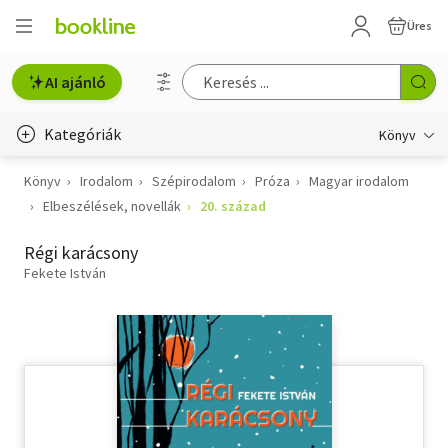
Üres
AI ajánló
Kategóriák
Könyv
Könyv
Irodalom
Szépirodalom
Próza
Magyar irodalom
Életmód, egészség
Elbeszélések, novellák
20. század
Erotika
Régi karácsony
Gyermek- és ifjúsági
Fekete István
Hobbi, szabadidő
Irodalom
Művészet
Szakkönyv