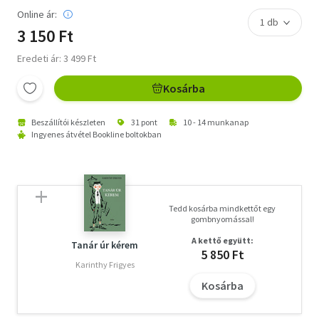
Online ár:
3 150 Ft
Eredeti ár: 3 499 Ft
Kosárba
Beszállítói készleten
31 pont
10 - 14 munkanap
Ingyenes átvétel Bookline boltokban
Tedd kosárba mindkettőt egy
gombnyomással!
A kettő együtt:
Tanár úr kérem
5 850 Ft
Karinthy Frigyes
Kosárba