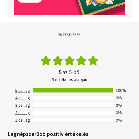
ÉRTÉKELÉSEK
5
az 5-ből
5 értékelés alapján
5 csillag
100%
4 csillag
0%
3 csillag
0%
2 csillag
0%
1 csillag
0%
Legnépszerűbb pozitív értékelés