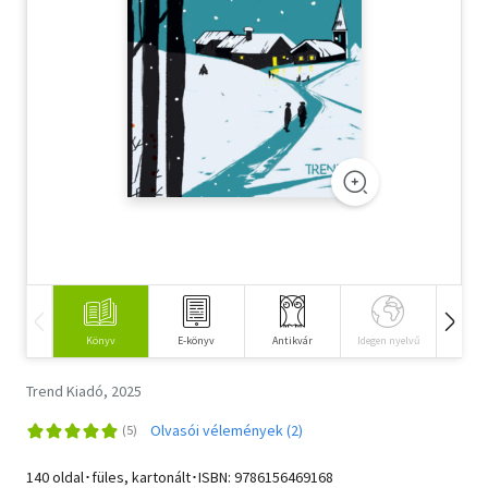
Szótár, nyelvkönyv
Tankönyv, segédkönyv
Társadalomtudomány
Természettudomány
Történelem
Vallás
Könyv
E-könyv
Antikvár
Idegen nyelvű
Hangos
Trend Kiadó, 2025
Olvasói vélemények (2)
140 oldal･füles, kartonált･ISBN:
9786156469168