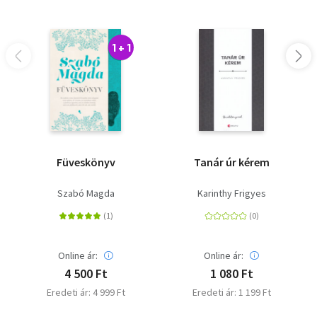
1 + 1
Füveskönyv
Tanár úr kérem
Szabó Magda
Karinthy Frigyes
Online ár:
Online ár:
4 500 Ft
1 080 Ft
Eredeti ár: 4 999 Ft
Eredeti ár: 1 199 Ft