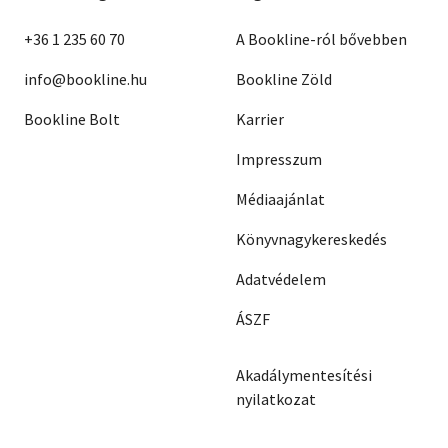
+36 1 235 60 70
A Bookline-ról bővebben
info@bookline.hu
Bookline Zöld
Bookline Bolt
Karrier
Impresszum
Médiaajánlat
Könyvnagykereskedés
Adatvédelem
ÁSZF
Akadálymentesítési
nyilatkozat