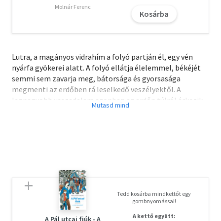
Molnár Ferenc
Kosárba
Lutra, a magányos vidrahím a folyó partján él, egy vén
nyárfa gyökerei alatt. A folyó ellátja élelemmel, békéjét
semmi sem zavarja meg, bátorsága és gyorsasága
megmenti az erdőben rá leselkedő veszélyektől. A
legnagyobb veszedelem azonban az erdőn túlról érkezik,
az emberek világából. Egy fiatal vadász ugyanis a fejébe
veszi, hogy felkutatja a vidravárat, és megszerzi Lutra
értékes prémjét. Fekete István népszerű regénye nemcsak
a folyók és nádasok állatait mutatja be, hanem a
környéken élő halászok és vadászok életét is. A
legfontosabb szereplő - akárcsak a szerző más műveiben
- ezúttal is maga a természet, amelyet az író csodálatos
megelevenítő erővel varázsol elénk. A közkedvelt
Tedd kosárba mindkettőt egy
állatregény most Csergezán Pál klasszikus rajzaival
gombnyomással!
jelenik meg.
A kettő együtt:
A Pál utcai fiúk - A