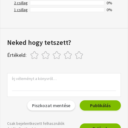
2 csillag
0%
1 csillag
0%
Neked hogy tetszett?
Értékeld:
Piszkozat mentése
Publikálás
Csak bejelentkezett felhasználók