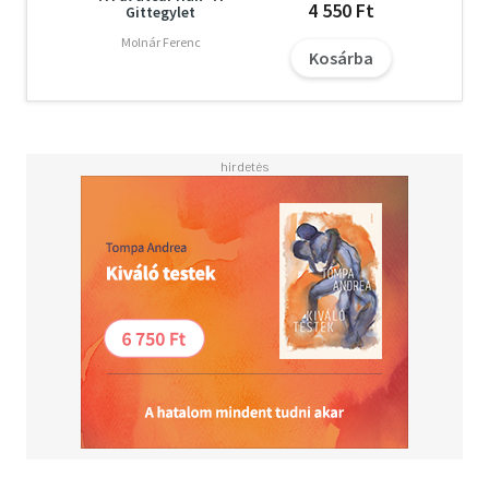
4 550 Ft
Gittegylet
Molnár Ferenc
Kosárba