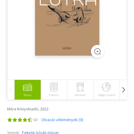
Szótár, nyelvkönyv
Tankönyv, segédkönyv
Társadalomtudomány
Természettudomány
Történelem
Vallás
Könyv
E-könyv
Antikvár
Idegen nyelvű
Hangos
Móra Könyvkiadó, 2022
Olvasói vélemények (0)
Fekete István művei
Sorozat: