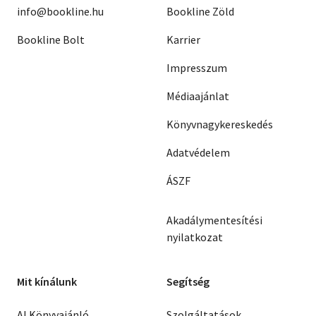
info@bookline.hu
Bookline Zöld
Bookline Bolt
Karrier
Impresszum
Médiaajánlat
Könyvnagykereskedés
Adatvédelem
ÁSZF
Akadálymentesítési
nyilatkozat
Mit kínálunk
Segítség
AI Könyvajánló
Szolgáltatások