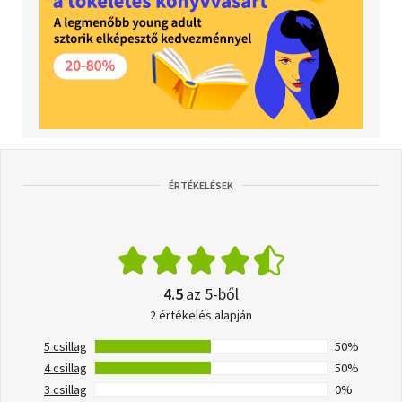
ÉRTÉKELÉSEK
4.5
az 5-ből
2 értékelés alapján
5 csillag
50%
4 csillag
50%
3 csillag
0%