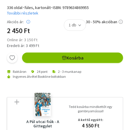
336 oldal･füles, kartonált･ISBN:
9789634869955
További részletek
Akciós ár:
30 - 50% akcióban
2 450 Ft
Online ár: 3 150 Ft
Eredeti ár: 3 499 Ft
Kosárba
Raktáron
24 pont
2 - 3 munkanap
Ingyenes átvétel Bookline boltokban
Tedd kosárba mindkettőt egy
gombnyomással!
A kettő együtt:
A Pál utcai fiúk - A
4 550 Ft
Gittegylet