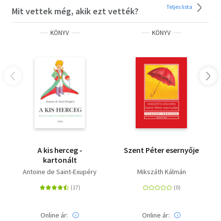
Teljes lista
Mit vettek még, akik ezt vették?
KÖNYV
KÖNYV
A kis herceg -
Szent Péter esernyője
kartonált
Antoine de Saint-Exupéry
Mikszáth Kálmán
Online ár:
Online ár: