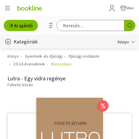
Üres
AI ajánló
Kategóriák
Könyv
Könyv
Gyermek- és ifjúsági
Ifjúsági irodalom
Életmód, egészség
10-14 éveseknek
Klasszikus
Erotika
Lutra - Egy vidra regénye
Gyermek- és ifjúsági
Fekete István
Hobbi, szabadidő
%
Irodalom
Művészet
Szakkönyv