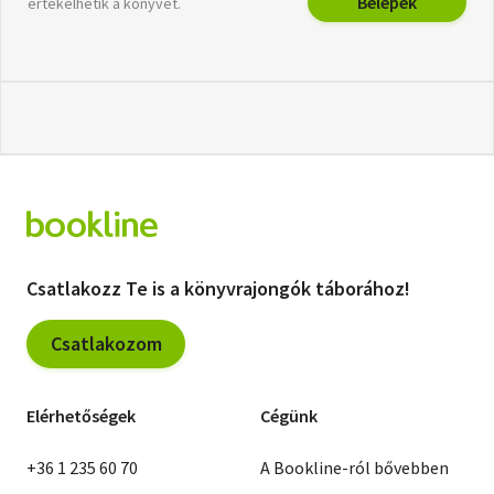
Belépek
értékelhetik a könyvet.
Csatlakozz Te is a könyvrajongók táborához!
Csatlakozom
Elérhetőségek
Cégünk
+36 1 235 60 70
A Bookline-ról bővebben