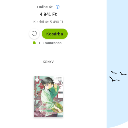
Online ár:
4 941 Ft
Kiadói ár: 5 490 Ft
Kosárba
1 - 2 munkanap
KÖNYV