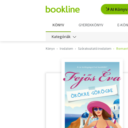
AI Könyv
KÖNYV
GYEREKKÖNYV
E-KÖN
Kategóriák
Könyv
Irodalom
Szórakoztató irodalom
Romant