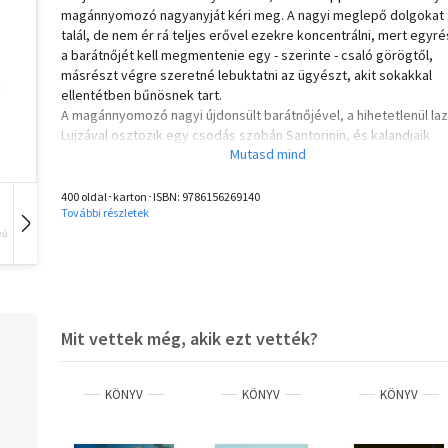
magánnyomozó nagyanyját kéri meg. A nagyi meglepő dolgokat
talál, de nem ér rá teljes erővel ezekre koncentrálni, mert egyré
a barátnőjét kell megmentenie egy - szerinte - csaló görögtől,
másrészt végre szeretné lebuktatni az ügyészt, akit sokakkal
ellentétben bűnösnek tart.
A magánnyomozó nagyi újdonsült barátnőjével, a hihetetlenül la
Lujzával osztozik egy csodás szobán Santorinin, és kalandjaik
felejthetetlennek bizonyulnak, mindaddig, amíg a magánnyomoz
nem kábítják...
Közben a csodás karibi szigetről, St. Luciáról Athénba indul egy f
400 oldal･karton･ISBN:
9786156269140
További részletek
és a barátnője, Budapestről pedig egy nő, aki mostanában nem
szívesen utazik sehová. Athén forró, büdös és hangulatos, éppe
vű
Hangoskönyv
Film
Zene
ideális ahhoz, hogy hőseink itt találkozzanak, ha nem is egy
nyaralásra, de legalább egy estére.
Fejős Éva legújabb regényében nemcsak egy hangulatos görög
szigetre és a nyüzsgő fővárosba, az Akropolisz alá kalauzol min
Mit vettek még, akik ezt vették?
hanem újra izgalmas, krimis történettel örvendezteti meg olvasó
Az Örökre Görögbe olvasásához vegyél elő egy doboz olajbogy
KÖNYV
KÖNYV
KÖNYV
hallgass görög zenét mellé - vagy csak ülj csendben és merülj be
könyvbe, hiszen a történet garantáltan magával sodor majd!