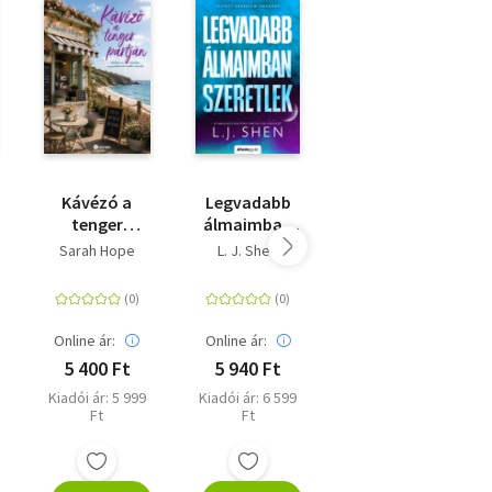
Kávézó a
Legvadabb
Egy patikárius
tenger
álmaimban
feljegyzései 2.
partján -
szeretlek -
Sarah Hope
L. J. Shen
Hyuganatsu
(Különleges
(Különleges
kiadás)
kiadás)
Online ár:
Online ár:
Online ár:
5 400 Ft
5 940 Ft
4 941 Ft
Kiadói ár: 5 999
Kiadói ár: 6 599
Kiadói ár: 5 490
Ft
Ft
Ft