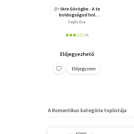
Örökre Görögbe - A te
boldogságod hol
kezdődik?
Fejős Éva
Előjegyezhető
Előjegyzem
A Romantikus kategória toplistája
KÖNYV