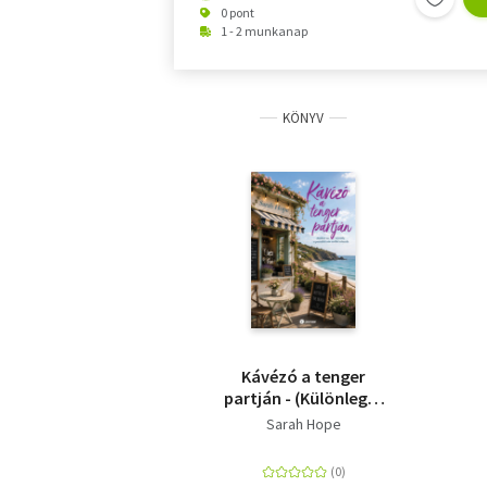
0 pont
1 - 2 munkanap
KÖNYV
Kávézó a tenger
partján - (Különleges
kiadás)
Sarah Hope