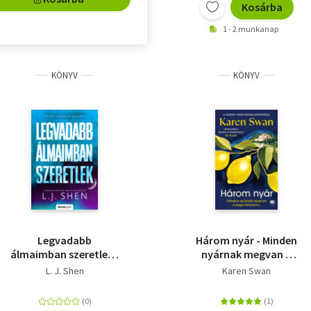
Kosárba
1 - 2 munkanap
KÖNYV
KÖNYV
Legvadabb
Három nyár - Minden
álmaimban szeretlek -
nyárnak megvan a
(Különleges kiadás)
maga története?
L. J. Shen
Karen Swan