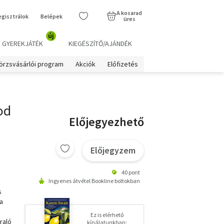
A kosarad
egisztrálok
Belépek
üres
új
GYEREKJÁTÉK
KIEGÉSZÍTŐ/AJÁNDÉK
örzsvásárlói program
Akciók
Előfizetés
od
Előjegyezhető
Előjegyzem
40 pont
Ingyenes átvétel Bookline boltokban
s
 a
Ez is elérhető
raló
kínálatunkban: