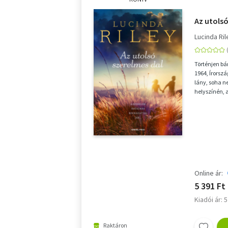
Az utolsó
Lucinda Ril
Történjen bá
1964, Írorsz
lány, soha 
helyszínén, a
Ballymore-on
Online ár:
5 391 Ft
Kiadói ár: 
Raktáron