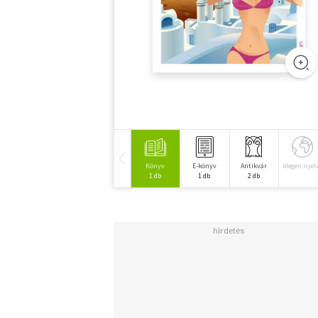
Könyv
E-könyv
Antikvár
Idegen nyel
1 db
1 db
2 db