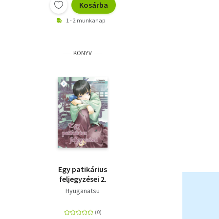
Kosárba
1 - 2 munkanap
KÖNYV
Egy patikárius
feljegyzései 2.
Hyuganatsu