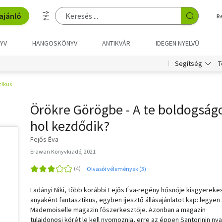
ajánló
R
YV
HANGOSKÖNYV
ANTIKVÁR
IDEGEN NYELVŰ
T
Segítség
ikus
Örökre Görögbe - A te boldogság
hol kezdődik?
Fejős Éva
Erawan Könyvkiadó, 2021
Olvasói vélemények (3)
Ladányi Niki, több korábbi Fejős Éva-regény hősnője kisgyereke
anyaként fantasztikus, egyben ijesztő állásajánlatot kap: legyen
Mademoiselle magazin főszerkesztője. Azonban a magazin
tulajdonosi körét le kell nyomoznia, erre az éppen Santorinin nya