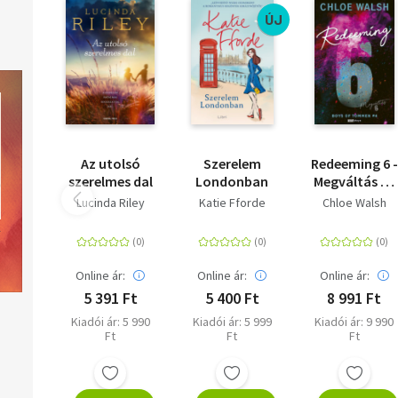
Olvasd el mások véleményét is!
ÚJ
Az utolsó
Szerelem
Redeeming 6 -
szerelmes dal
Londonban
Megváltás 6 -
(Különleges
Lucinda Riley
Katie Fforde
Chloe Walsh
kiadás)
Online ár:
Online ár:
Online ár:
5 391 Ft
5 400 Ft
8 991 Ft
Kiadói ár: 5 990
Kiadói ár: 5 999
Kiadói ár: 9 990
Ft
Ft
Ft