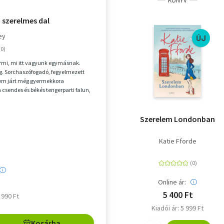
KÖNYV
 szerelmes dal
ey
ÚJ
rmi, mi itt vagyunk egymásnak.
ág. Sorchaszófogadó, fegyelmezett
nem járt még gyermekkora
 csendes és békés tengerparti falun,
 kívül. Am...
Szerelem Londonban
Katie Fforde
Online ár:
5 400 Ft
5 990 Ft
Kiadói ár: 5 999 Ft
Kosárba