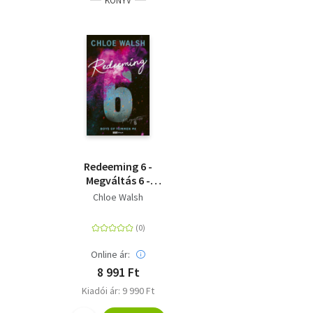
KÖNYV
Redeeming 6 -
Megváltás 6 -
(Különleges kiadás)
Chloe Walsh
Online ár:
8 991 Ft
Kiadói ár: 9 990 Ft