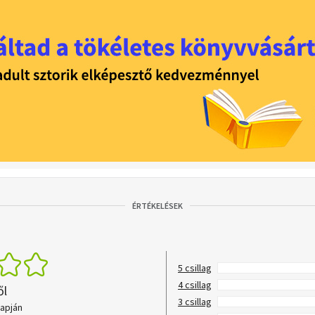
ÉRTÉKELÉSEK
5 csillag
4 csillag
ől
3 csillag
lapján