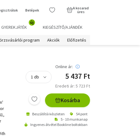
A kosarad
egisztrálok
Belépek
üres
új
GYEREKJÁTÉK
KIEGÉSZÍTŐ/AJÁNDÉK
örzsvásárlói program
Akciók
Előfizetés
Online ár:
5 437 Ft
Eredeti ár: 5 723 Ft
Kosárba
m'
for
Beszállítói készleten
54 pont
61,
5 - 10 munkanap
r
Ingyenes átvétel Bookline boltokban
ith