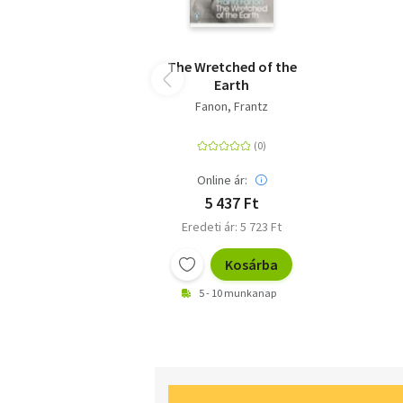
The Wretched of the
Earth
Fanon, Frantz
Online ár:
5 437 Ft
Eredeti ár: 5 723 Ft
Kosárba
5 - 10 munkanap