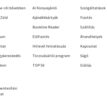
ne-ról bővebben
AI Könyvajánló
Szolgáltatások
 Zöld
Ajándékkártyák
Fizetés
Bookline Reader
Szállítás
zum
Előfizetés
Átvevőhelyek
nlat
Hírlevél feliratkozás
Kapcsolat
ykereskedés
Törzsvásárlói program
Súgó
elem
TOP 50
Elállás
entesítési
zat