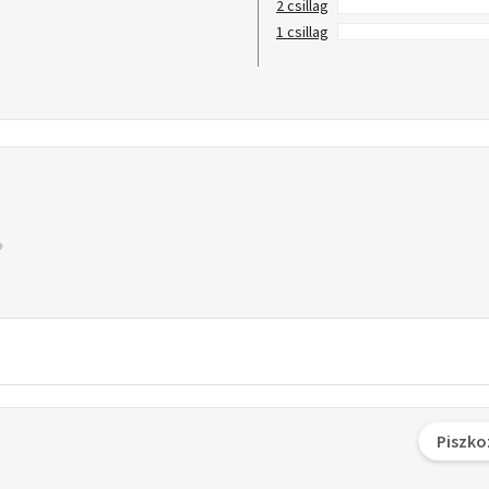
2 csillag
1 csillag
Piszko