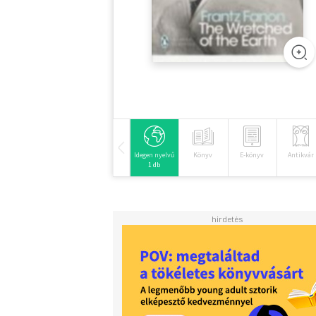
Idegen nyelvű
Könyv
E-könyv
Antikvár
1 db