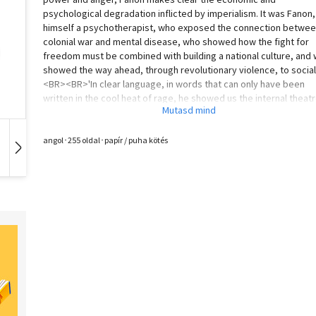
psychological degradation inflicted by imperialism. It was Fanon,
himself a psychotherapist, who exposed the connection betwe
colonial war and mental disease, who showed how the fight for
freedom must be combined with building a national culture, and
showed the way ahead, through revolutionary violence, to social
<BR><BR>'In clear language, in words that can only have been
written in the cool heat of rage, he showed us the internal theatr
racism' Deborah Levy
angol･255 oldal･papír / puha kötés
Hangoskönyv
Film
Zene