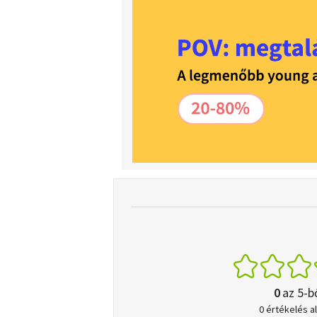
0
az 5-b
0 értékelés a