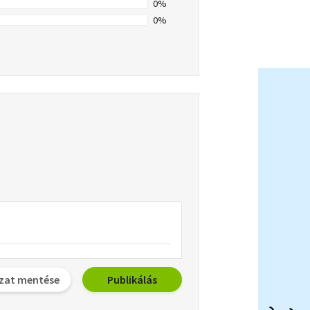
0%
0%
zat mentése
Publikálás