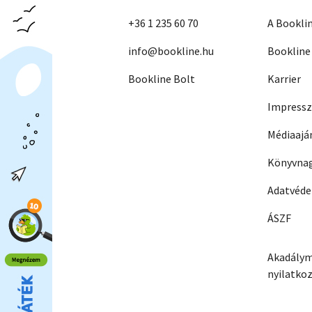
+36 1 235 60 70
A Bookli
info@bookline.hu
Bookline
Bookline Bolt
Karrier
Impress
Médiaajá
Könyvnag
Adatvéd
ÁSZF
Akadálym
nyilatko