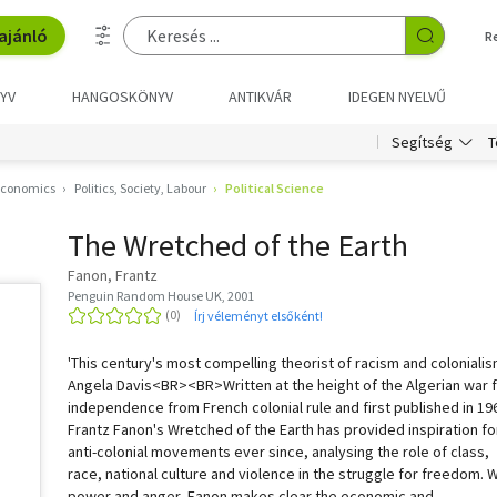
ajánló
R
YV
HANGOSKÖNYV
ANTIKVÁR
IDEGEN NYELVŰ
T
Segítség
 Economics
Politics, Society, Labour
Political Science
The Wretched of the Earth
Fanon, Frantz
Penguin Random House UK, 2001
Írj véleményt elsőként!
'This century's most compelling theorist of racism and colonialis
Angela Davis<BR><BR>Written at the height of the Algerian war 
independence from French colonial rule and first published in 19
Frantz Fanon's Wretched of the Earth has provided inspiration fo
anti-colonial movements ever since, analysing the role of class,
race, national culture and violence in the struggle for freedom. W
power and anger, Fanon makes clear the economic and