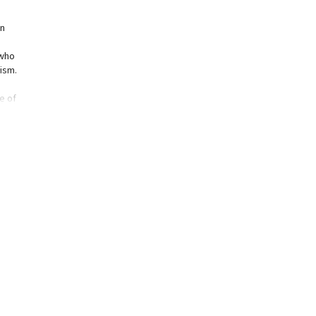
en
 who
ism.
e of