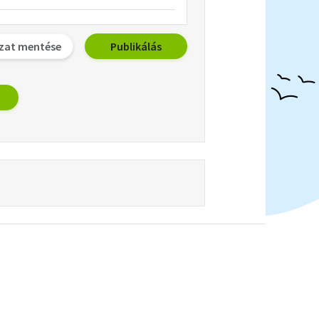
zat mentése
Publikálás