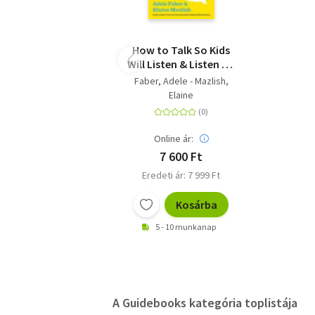
How to Talk So Kids
Will Listen & Listen So
Kids Will Talk
Faber, Adele - Mazlish,
Elaine
Online ár:
7 600 Ft
Eredeti ár: 7 999 Ft
Kosárba
5 - 10 munkanap
A Guidebooks kategória toplistája