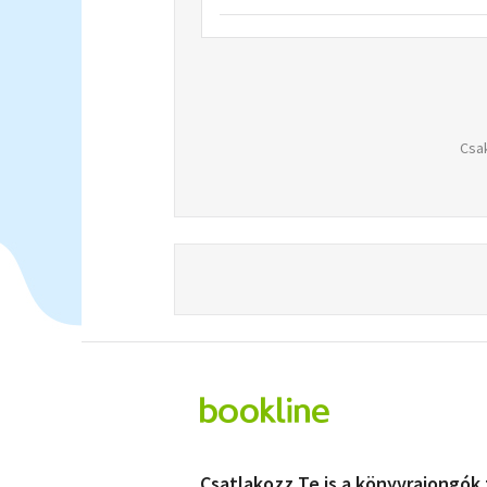
Csak
Csatlakozz Te is a könyvrajongók