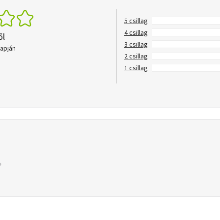
5 csillag
4 csillag
ől
3 csillag
lapján
2 csillag
1 csillag