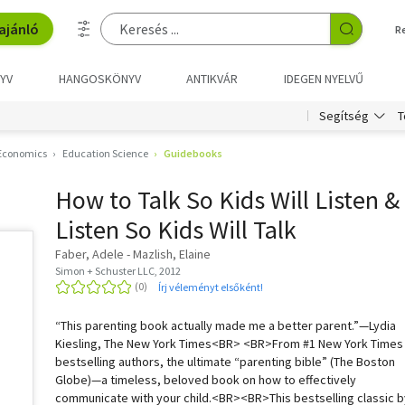
ajánló
R
YV
HANGOSKÖNYV
ANTIKVÁR
IDEGEN NYELVŰ
T
Segítség
 Economics
Education Science
Guidebooks
How to Talk So Kids Will Listen &
Listen So Kids Will Talk
Faber, Adele - Mazlish, Elaine
Simon + Schuster LLC, 2012
Írj véleményt elsőként!
“This parenting book actually made me a better parent.”—Lydia
Kiesling, The New York Times<BR> <BR>From #1 New York Times
bestselling authors, the ultimate “parenting bible” (The Boston
Globe)—a timeless, beloved book on how to effectively
communicate with your child.<BR><BR>This bestselling classic b