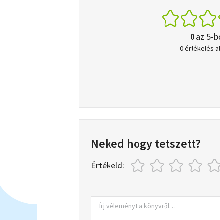
0
az 5-b
0 értékelés a
Neked hogy tetszett?
Értékeld: