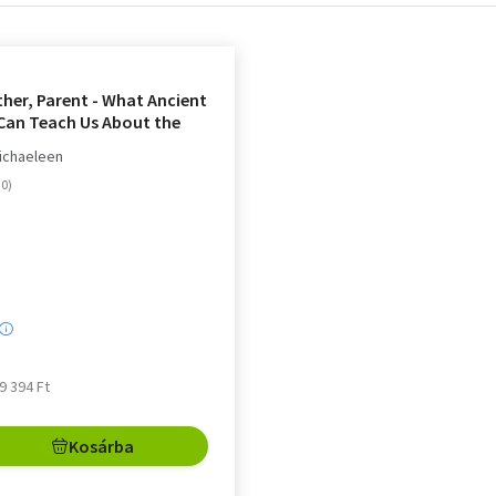
her, Parent - What Ancient
 Can Teach Us About the
of Raising Happy, Helpful
Michaeleen
umans
 9 394 Ft
Kosárba