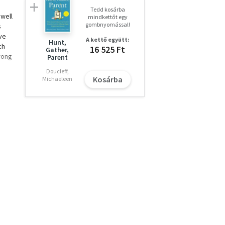
Tedd kosárba
 well
mindkettőt egy
gombnyomással!
s
ive
A kettő együtt:
Hunt,
ch
16 525 Ft
Gather,
rong
Parent
Doucleff,
se
Kosárba
Michaeleen
nd
ach
more