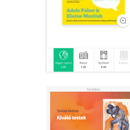
Idegen nyelvű
Könyv
Antikvár
E-könyv
2 db
1 db
6 db