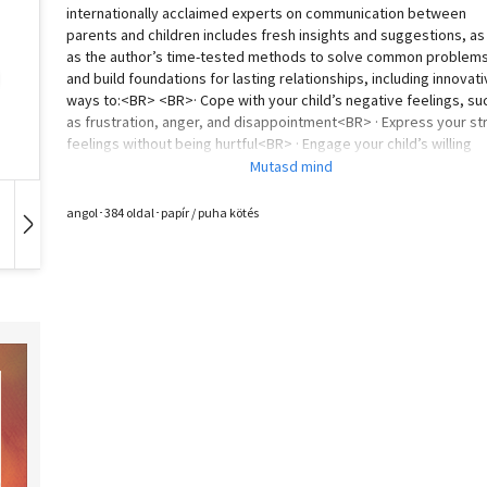
internationally acclaimed experts on communication between
parents and children includes fresh insights and suggestions, as
as the author’s time-tested methods to solve common problem
and build foundations for lasting relationships, including innovat
ways to:<BR> <BR>· Cope with your child’s negative feelings, su
as frustration, anger, and disappointment<BR> · Express your st
feelings without being hurtful<BR> · Engage your child’s willing
cooperation<BR> · Set firm limits and maintain goodwill<BR> · U
alternatives to punishment that promote self-discipline<BR> ·
Understand the difference between helpful and unhelpful
angol･384 oldal･papír / puha kötés
praise<BR> · Resolve family conflicts peacefully<BR>
Hangoskönyv
Film
Zene
<BR>Enthusiastically praised by parents and professionals arou
the world, Faber and Mazlish’s down-to-earth, respectful appro
makes relationships with children of all ages less stressful and 
rewarding.