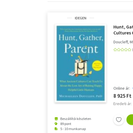
IDEGEN
Hunt, Gat
Cultures
Lost Art 
Doucleff, 
Little H
Online ár:
8 925 Ft
Eredeti ár:
Beszállítói készleten
89 pont
5 - 10 munkanap