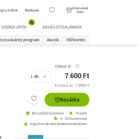
A kosarad
egisztrálok
Belépek
üres
új
GYEREKJÁTÉK
KIEGÉSZÍTŐ/AJÁNDÉK
örzsvásárlói program
Akciók
Előfizetés
Online ár:
7 600 Ft
Eredeti ár: 7 999 Ft
Kosárba
Beszállítói készleten
76 pont
5 - 10 munkanap
Ingyenes átvétel Bookline boltokban
y