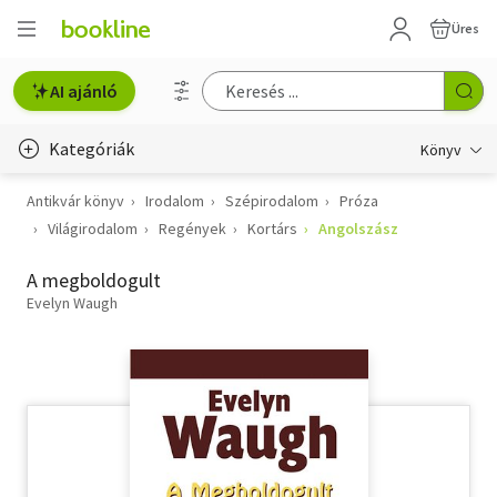
Üres
AI ajánló
Kategóriák
Könyv
Antikvár könyv
Irodalom
Szépirodalom
Próza
Életmód, egészség
Világirodalom
Regények
Kortárs
Angolszász
Erotika
A megboldogult
Gyermek- és ifjúsági
Evelyn Waugh
Hobbi, szabadidő
Irodalom
Művészet
Szakkönyv