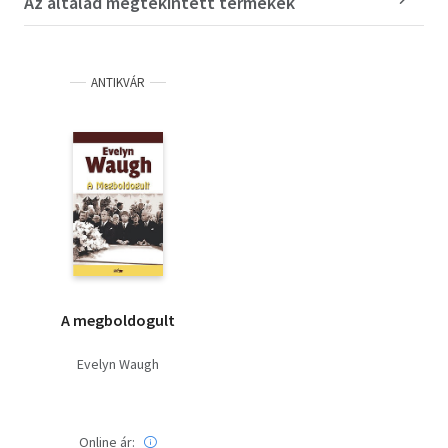
Az általad megtekintett termékek
ANTIKVÁR
A megboldogult
Evelyn Waugh
Online ár: