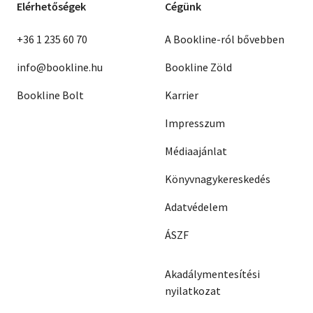
Elérhetőségek
Cégünk
+36 1 235 60 70
A Bookline-ról bővebben
info@bookline.hu
Bookline Zöld
Bookline Bolt
Karrier
Impresszum
Médiaajánlat
Könyvnagykereskedés
Adatvédelem
ÁSZF
Akadálymentesítési
nyilatkozat