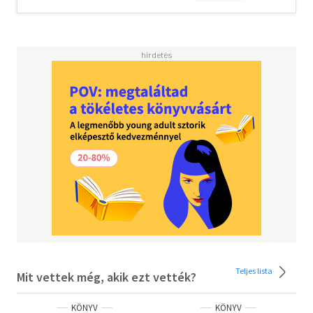
tollából születetett. A kiváló írónak e gyilkos szatírája
kőkemény társadalomkritika, mely egyszerre sújt le a
sznob angol szokásokra és az önmaguknak is is hazudozó
amerikai primitívségre.
Teljes lista
Mit vettek még, akik ezt vették?
KÖNYV
KÖNYV