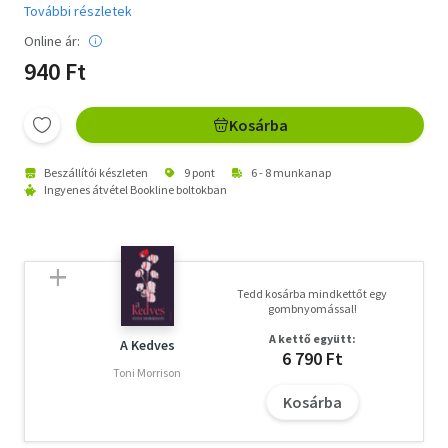
További részletek
Online ár:
940 Ft
Kosárba
Beszállítói készleten
9 pont
6 - 8 munkanap
Ingyenes átvétel Bookline boltokban
Tedd kosárba mindkettőt egy
gombnyomással!
A kettő együtt:
A Kedves
6 790 Ft
Toni Morrison
Kosárba