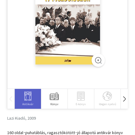
Szótár, nyelvkönyv
Tankönyv, segédkönyv
Társadalomtudomány
Természettudomány
Történelem
Vallás
Antikvár
Könyv
E-könyv
Idegen nyelvű
Hangos
Lazi Kiadó, 2009
160 oldal･puhatáblás, ragasztókötött･jó állapotú antikvár könyv