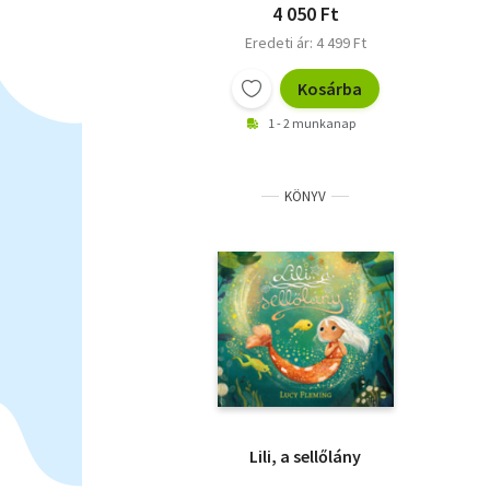
4 050 Ft
Eredeti ár: 4 499 Ft
Kosárba
1 - 2 munkanap
KÖNYV
Lili, a sellőlány