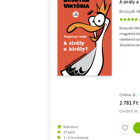
A sirály a
Bosnyák Vi
Bosnyák Vikt
megjelent kö
véletlenül i
általános is
mese segítsé
Online ár:
2 781 Ft
Eredeti ár:
Raktáron
27 pont
1 - 2 munkanap