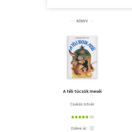
KÖNYV
A téli tücsök meséi
Csukás István
Online ár: