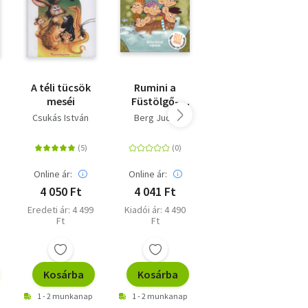
A téli tücsök
Rumini a
Mancs őrjárat
meséi
Füstölgő-
- 5 perces
tengeren
kutyimesék
Csukás István
Berg Judit
Online ár:
Online ár:
Online ár:
4 050 Ft
4 041 Ft
4 500 Ft
Eredeti ár: 4 499
Kiadói ár: 4 490
Eredeti ár: 4 999
Ft
Ft
Ft
Kosárba
Kosárba
Kosárba
1 - 2 munkanap
1 - 2 munkanap
1 - 2 munkanap