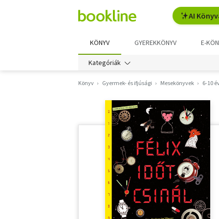
AI Könyv
KÖNYV
GYEREKKÖNYV
E-KÖN
Kategóriák
Könyv
Gyermek- és ifjúsági
Mesekönyvek
6-10 é