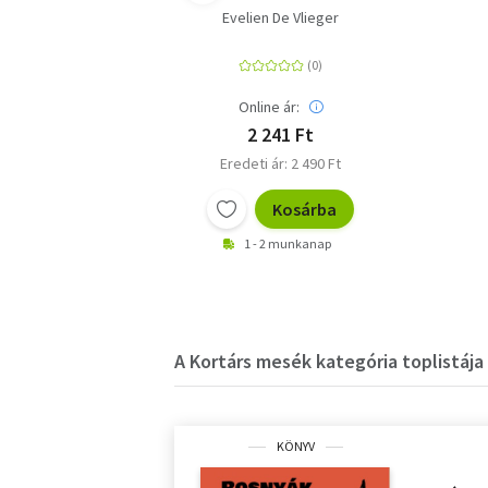
Evelien De Vlieger
Online ár:
2 241 Ft
Eredeti ár: 2 490 Ft
Kosárba
1 - 2 munkanap
A Kortárs mesék kategória toplistája
KÖNYV