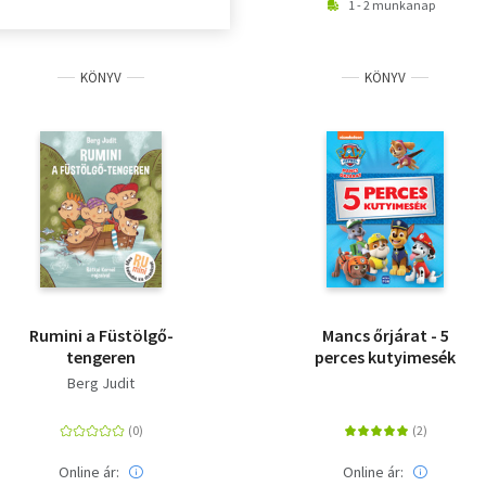
1 - 2 munkanap
KÖNYV
KÖNYV
Rumini a Füstölgő-
Mancs őrjárat - 5
tengeren
perces kutyimesék
Berg Judit
Online ár:
Online ár: