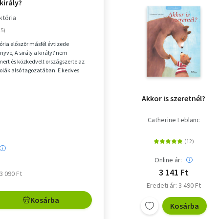
 király?
któria
ória először másfél évtizede
nyve, A sirály a király? nem
smert és közkedvelt országszerte az
kolák alsó tagozatában. E kedves
gével ugya...
Akkor is szeretnél?
Catherine Leblanc
Online ár:
3 141 Ft
 3 090 Ft
Eredeti ár: 3 490 Ft
Kosárba
Kosárba