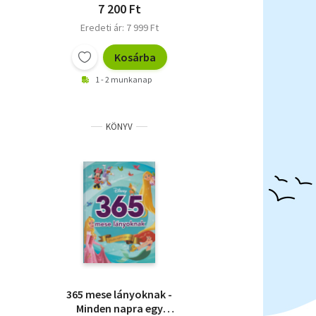
7 200 Ft
Eredeti ár: 7 999 Ft
Kosárba
1 - 2 munkanap
KÖNYV
365 mese lányoknak -
Minden napra egy