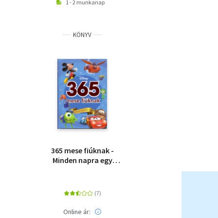
1 - 2 munkanap
KÖNYV
365 mese fiúknak -
Minden napra egy
mese
Online ár: