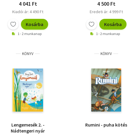
4 041 Ft
4 500 Ft
Kiadói ár: 4 490 Ft
Eredeti ár: 4 999 Ft
Kosárba
Kosárba
1 - 2 munkanap
1 - 2 munkanap
KÖNYV
KÖNYV
Lengemesék 2. -
Rumini - puha kötés
Nádtengeri nyár