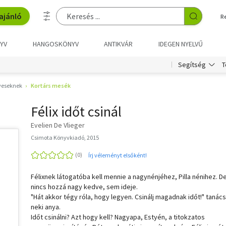
ajánló
R
YV
HANGOSKÖNYV
ANTIKVÁR
IDEGEN NYELVŰ
T
Segítség
veseknek
Kortárs mesék
Félix időt csinál
Evelien De Vlieger
Csimota Könyvkiadó, 2015
Írj véleményt elsőként!
Félixnek látogatóba kell mennie a nagynénjéhez, Pilla nénihez. D
nincs hozzá nagy kedve, sem ideje.
"Hát akkor tégy róla, hogy legyen. Csinálj magadnak időt!" tanács
neki anya.
Időt csinálni? Azt hogy kell? Nagyapa, Estyén, a titokzatos