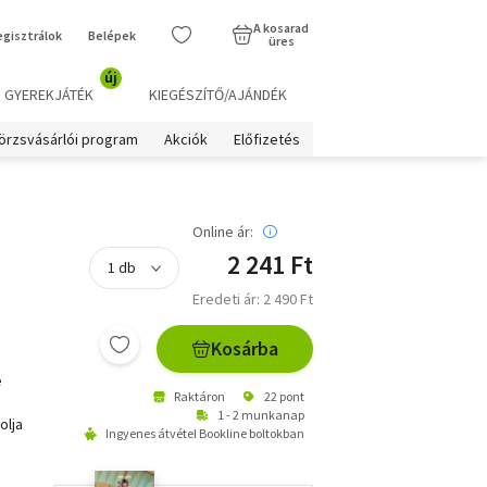
A kosarad
egisztrálok
Belépek
üres
új
GYEREKJÁTÉK
KIEGÉSZÍTŐ/AJÁNDÉK
örzsvásárlói program
Akciók
Előfizetés
Online ár:
2 241 Ft
Eredeti ár: 2 490 Ft
Kosárba
e
Raktáron
22 pont
1 - 2 munkanap
olja
Ingyenes átvétel Bookline boltokban