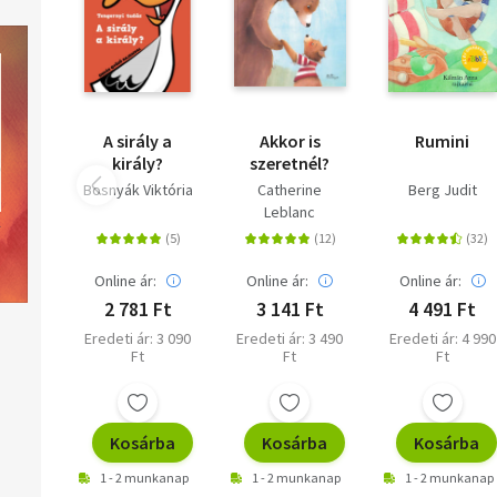
A sirály a
Akkor is
Rumini
király?
szeretnél?
Bosnyák Viktória
Catherine
Berg Judit
Leblanc
Online ár:
Online ár:
Online ár:
2 781 Ft
3 141 Ft
4 491 Ft
Eredeti ár: 3 090
Eredeti ár: 3 490
Eredeti ár: 4 990
Ft
Ft
Ft
Kosárba
Kosárba
Kosárba
1 - 2 munkanap
1 - 2 munkanap
1 - 2 munkanap