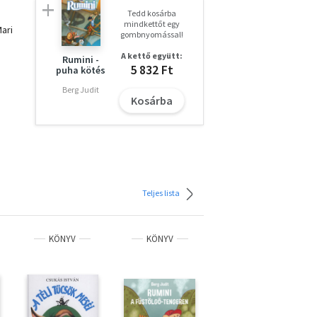
Tedd kosárba
mindkettőt egy
Mari
gombnyomással!
A kettő együtt:
Rumini -
5 832 Ft
puha kötés
Berg Judit
Kosárba
Teljes lista
KÖNYV
KÖNYV
KÖNYV