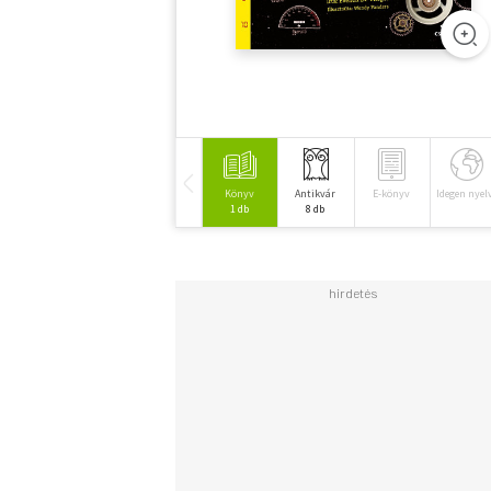
Könyv
Antikvár
E-könyv
Idegen nyel
1 db
8 db