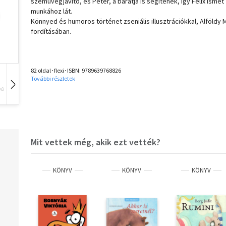
szemüvegjavító, és Péter, a barátja is segítenek, így Félix ismét
munkához lát.
Könnyed és humoros történet zseniális illusztrációkkal, Alföldy 
fordításában.
82 oldal･flexi･ISBN:
9789639768826
További részletek
vű
Hangoskönyv
Film
Zene
Mit vettek még, akik ezt vették?
KÖNYV
KÖNYV
KÖNYV